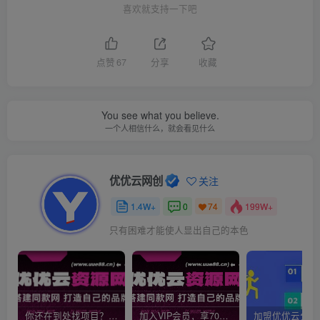
喜欢就支持一下吧
点赞
67
分享
收藏
You see what you believe.
一个人相信什么，就会看见什么
优优云网创
关注
1.4W+
0
199W+
74
只有困难才能使人显出自己的本色
你还在到处找项目？还在当韭菜？我靠网创资源站一个月收入5万+，曾经我也是个失败者。
加入VIP会员，享70%的推广提成，免费学习多种网上创业课程，菜鸟秒变大神！