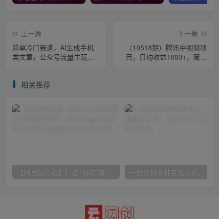
上一篇
下一篇
简单冷门赛道，AI生成手机
（10518期）腾讯中视频项
类文章，公众号流量主玩
目，日均收益1000+，简单
法，单号日入100+
搬运无限做，执行就有收入
相关推荐
【阿里国际站】打造Top店铺&获得优质询盘客户，​95%的国际站讲师不会说的运营技巧
一份