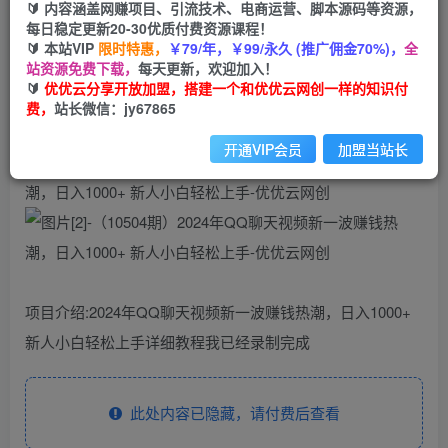
🔰 内容涵盖网赚项目、引流技术、电商运营、脚本源码等资源，
（10504期）2024年QQ聊天视频新一波赚钱热
每日稳定更新20-30优质付费资源课程！
潮，日入1000+ 新人小白轻松上手
🔰 本站VIP
限时特惠，
￥79/年，￥99/永久 (推广佣金70%)，
全
站资源免费下载，
每天更新，欢迎加入！
优优云网创
🔰
优优云分享开放加盟，搭建一个和优优云网创一样的知识付
私信
关注
2年前更新
费，
站长微信：jy67865
47
67
开通VIP会员
加盟当站长
项目介绍:2024年QQ聊天视频新一波赚钱热潮，日入1000+
新人小白轻松上手详细教程我已经录制完成
此处内容已隐藏，请付费后查看