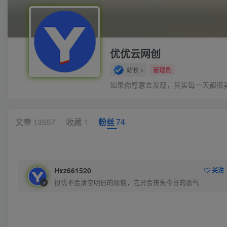
优优云网创
站长
管理员
如果你愿意去发现，其实每一天都很
文章
13557
收藏
1
粉丝
74
Hxz661520
关注
担忧不会清空明日的烦恼，它只会丧失今日的勇气