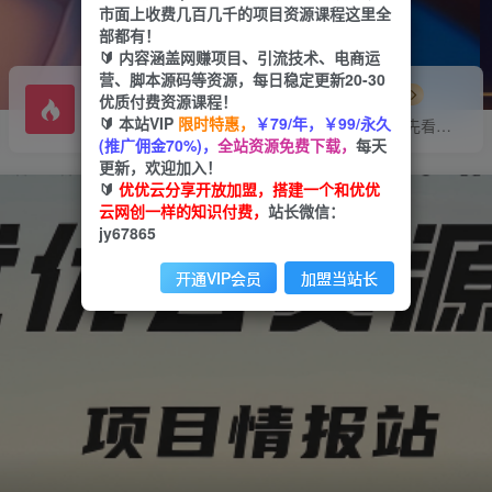
市面上收费几百几千的项目资源课程这里全
部都有！
🔰 内容涵盖网赚项目、引流技术、电商运
营、脚本源码等资源，每日稳定更新20-30
挂机
投稿
项目
专区
优质付费资源课程！
🔰 本站VIP
限时特惠，
￥79/年，￥99/永久
全自动项目点这里
投稿专区，先看要求再投稿！！！
(推广佣金70%)，
全站资源免费下载，
每天
更新，欢迎加入！
🔰
优优云分享开放加盟，搭建一个和优优
云网创一样的知识付费，
站长微信：
jy67865
开通VIP会员
加盟当站长