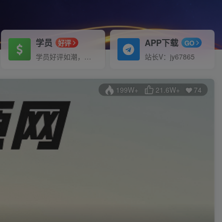
学员
APP下载
好评
GO
学员好评如潮，模式成熟，一对一指导交付
站长V：jy67865
199W+
21.6W+
74