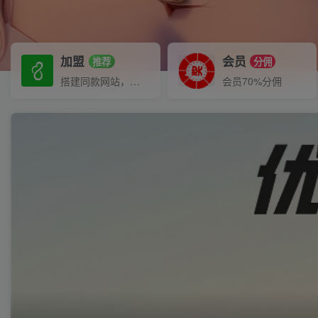
加盟
会员
推荐
分佣
搭建同款网站，自己当老板
会员70%分佣