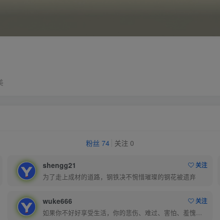
美
粉丝 74
关注 0
shengg21
关注
为了走上成材的道路，钢铁决不惋惜璀璨的钢花被遗弃
wuke666
关注
如果你不好好享受生活，你的悲伤、难过、害怕、羞愧和内疚会代替你享受