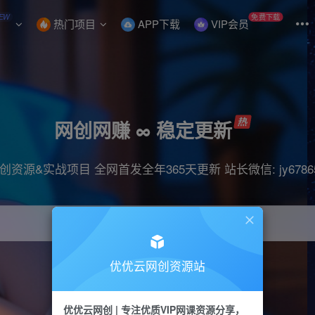
EW
免费下载
热门项目
APP下载
VIP会员
网创网赚 ∞ 稳定更新
创资源&实战项目 全网首发全年365天更新 站长微信: jy6786
优优云网创资源站
引流
直播
抖音
剪辑
快手
挂机
优优云网创 | 专注优质VIP网课资源分享，