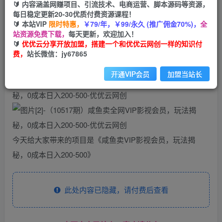
🔰 内容涵盖网赚项目、引流技术、电商运营、脚本源码等资源，
（10517期）咸鱼卖全网VIP影视会员，玩法揭
每日稳定更新20-30优质付费资源课程！
秘，0成本日入200-500
🔰 本站VIP
限时特惠，
￥79/年，￥99/永久 (推广佣金70%)，
全
站资源免费下载，
每天更新，欢迎加入！
优优云网创
🔰
优优云分享开放加盟，搭建一个和优优云网创一样的知识付
私信
关注
2年前更新
费，
站长微信：jy67865
48
77
开通VIP会员
加盟当站长
今天给大家带来的项目是《咸鱼卖VIP影视会员，玩法揭
秘，0成本日入200-500》
此处内容已隐藏，请付费后查看