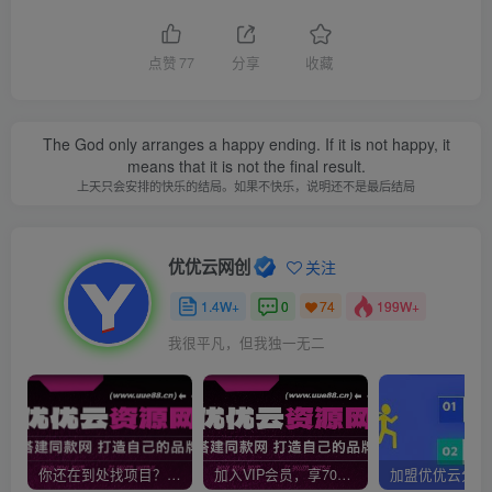
点赞
77
分享
收藏
The God only arranges a happy ending. If it is not happy, it
means that it is not the final result.
上天只会安排的快乐的结局。如果不快乐，说明还不是最后结局
优优云网创
关注
1.4W+
0
199W+
74
我很平凡，但我独一无二
你还在到处找项目？还在当韭菜？我靠网创资源站一个月收入5万+，曾经我也是个失败者。
加入VIP会员，享70%的推广提成，免费学习多种网上创业课程，菜鸟秒变大神！