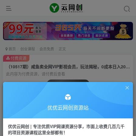
首页
创业课程
会员免费
正文
付费资源
（10517期）咸鱼卖全网VIP影视会员，玩法揭秘，0成本日入200-500
此内容为付费资源，请付费后查看
会员专属资源
免费
会员
优优云网创资源站
您暂无购买权限，请先开通会员
开通会员
优优云网创 | 专注优质VIP网课资源分享，市面上收费几百几千
的项目资源课程这里全部都有！