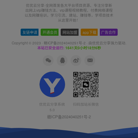
优优云分享-全网首发各大平台项目资源、专注分享新
出网上vip赚钱方法、vip课程视频教程、付费网络课程
以及网赚培训，学习引流、建站、赚钱等，学项目技术
从这里开始！
友链申请
-
开通会员
-
网站加盟
-
app下载
-
广告合作
Copyright © 2023 ·
赣ICP备2024040251号-2
· 由
优优云分享
强力驱动.
本站已安全运行:
1641天0小时18分7秒
优优云分享系统
扫码加站长微信
5.0
赣ICP备2024040251号-2