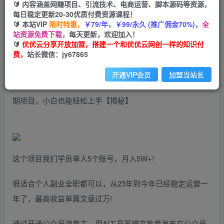
🔰 内容涵盖网赚项目、引流技术、电商运营、脚本源码等资源，
冷门赛道，纯AI搬砖玩法，单日收益800+，快速
每日稳定更新20-30优质付费资源课程！
拿结果，长期项目，小白也能轻松上手
🔰 本站VIP
限时特惠，
￥79/年，￥99/永久 (推广佣金70%)，
全
站资源免费下载，
每天更新，欢迎加入！
🔰
优优云分享开放加盟，搭建一个和优优云网创一样的知识付
优优云网创
私信
关注
费，
站长微信：jy67865
2年前发布
779
30
开通VIP会员
加盟当站长
冷门赛道，纯AI搬砖玩法，单日收益800+，快速拿结果，长
期项目，小白也能轻松上手【揭秘】
这个项目我们学员单人5个账号，月入5W+!
很适合个人副业全职都可以，从23年到今年已经稳定运营一
年了，最高收益单篇文章过万!
通过开通公众号流量主，用Al工具写爆文批量发布在公众号,