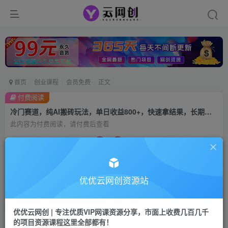
首页
创业课程
会员免费
正文
付费阅读
冷门赛道，纯AI搬砖玩法，单日收益800+，快速拿结果，长期项目，小白也能轻松上手
此内容为付费阅读，请付费后查看
9.9
99
云币
云币
免费
会员
优优云网创资源站
立即购买
您当前未登录！建议登陆后购买，可保存购买订单
优优云网创 | 专注优质VIP网课资源分享，市面上收费几百几千
的项目资源课程这里全部都有！