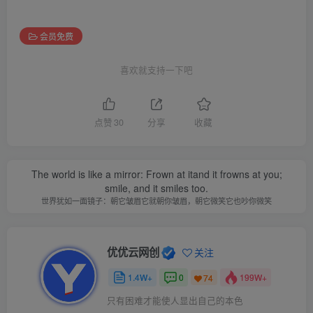
会员免费
喜欢就支持一下吧
点赞
30
分享
收藏
The world is like a mirror: Frown at itand it frowns at you;
smile, and it smiles too.
世界犹如一面镜子：朝它皱眉它就朝你皱眉，朝它微笑它也吵你微笑
优优云网创
关注
1.4W+
0
199W+
74
只有困难才能使人显出自己的本色