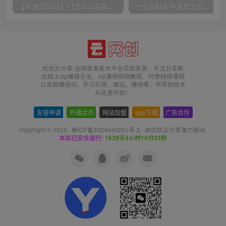
【阿里国际站】打造Top店铺&获得优质询盘客户，​95%的国际站讲师不会说的运营技巧
一份
优优云分享-全网首发各大平台项目资源、专注分享新
出网上vip赚钱方法、vip课程视频教程、付费网络课程
以及网赚培训，学习引流、建站、赚钱等，学项目技术
从这里开始！
友链申请
-
开通会员
-
网站加盟
-
app下载
-
广告合作
Copyright © 2023 ·
赣ICP备2024040251号-2
· 由
优优云分享
强力驱动.
本站已安全运行:
1639天3小时14分33秒