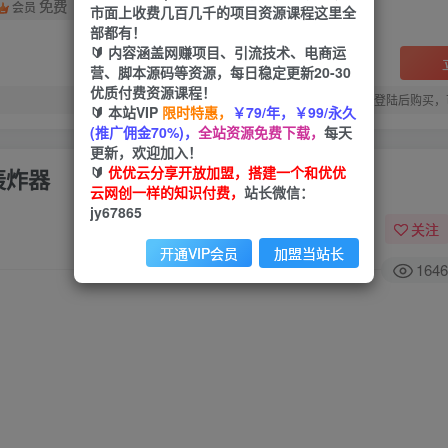
免费
会员
市面上收费几百几千的项目资源课程这里全
部都有！
🔰 内容涵盖网赚项目、引流技术、电商运
营、脚本源码等资源，每日稳定更新20-30
优质付费资源课程！
您当前未登录！建议登陆后购买，
🔰 本站VIP
限时特惠，
￥79/年，￥99/永久
(推广佣金70%)，
全站资源免费下载，
每天
更新，欢迎加入！
🔰
优优云分享开放加盟，搭建一个和优优
轰炸器
云网创一样的知识付费，
站长微信：
jy67865
关注
开通VIP会员
加盟当站长
1646