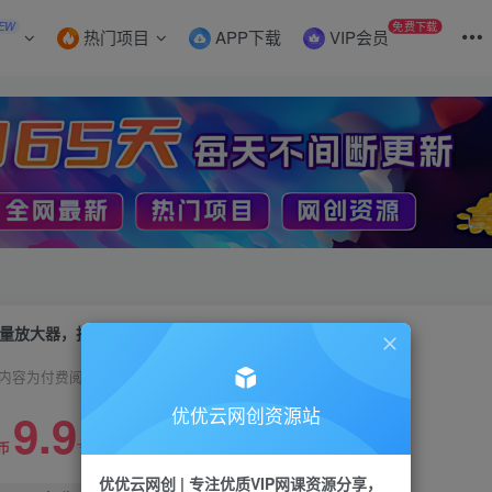
EW
免费下载
热门项目
APP下载
VIP会员
量放大器，抖音公私域变现+soul私域轰炸器
内容为付费阅读，请付费后查看
9.9
优优云网创资源站
99
币
云币
优优云网创 | 专注优质VIP网课资源分享，