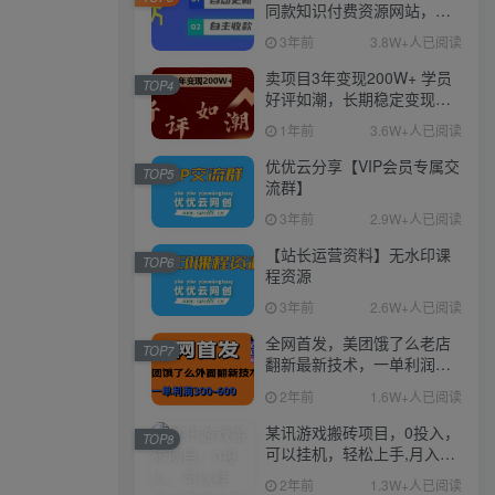
同款知识付费资源网站，实
现长期稳定被动收入~
3年前
3.8W+人已阅读
卖项目3年变现200W+ 学员
TOP4
好评如潮，长期稳定变现，
可以一直干到老！
1年前
3.6W+人已阅读
优优云分享【VIP会员专属交
TOP5
流群】
3年前
2.9W+人已阅读
【站长运营资料】无水印课
TOP6
程资源
3年前
2.6W+人已阅读
全网首发，美团饿了么老店
TOP7
翻新最新技术，一单利润
300-600
2年前
1.6W+人已阅读
某讯游戏搬砖项目，0投入，
TOP8
可以挂机，轻松上手,月入
3000+上不封顶
2年前
1.3W+人已阅读