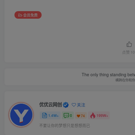
会员免费
点赞
10
The only thing standing bet
横跨在你和
优优云网创
关注
1.4W+
0
199W+
74
不要让你的梦想只是想想而已