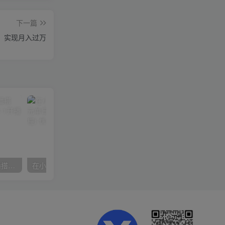
下一篇
，实现月入过万
数字人操作员，数字人直播搭建、多路开播、选品技巧，0-1开播流程
在小红书引流私域卖壁纸每张29元单日最高卖出200张(0-1搭建教程)