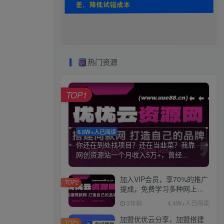
热门资源
TOP1
6.5W+人已阅读
你还在到处找项目？还在当韭菜？我靠
网创资源站一个月收入5万+，曾经...
加入VIP会员，享70%的推广
TOP2
提成，免费学习多种网上创
业课程，菜鸟秒变大神！
3年前
4.4W+人已阅读
加盟优优云分享，加盟搭建
TOP3