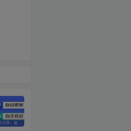
加盟优优云分享，加盟搭建同款知识付费资源网站，实现长期稳定被动收入~
卖项目3年变现200W+ 学员好评如潮，长期稳定变现，可以一直干到老！
优优云分享【VIP会员专属交流群】