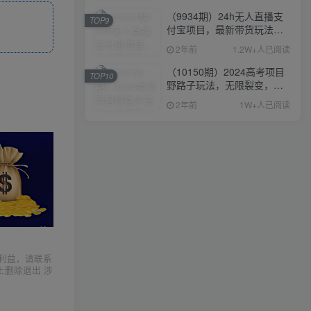
（9934期）24h无人直播支
TOP9
付宝项目，最新带货玩法，
纯躺赚实测日入500+
2年前
1.2W+人已阅读
（10150期）2024高考项目
TOP10
野路子玩法，无限裂变，最
高一天1W＋！
2年前
1W+人已阅读
利益，请联系
上删除退出 涉