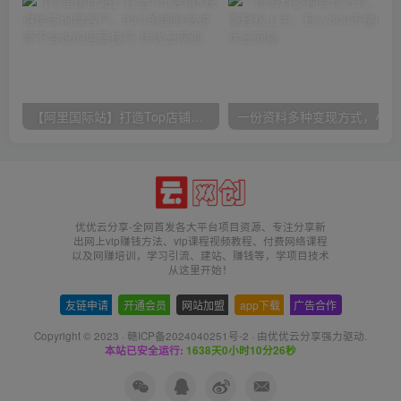
【阿里国际站】打造Top店铺&获得优质询盘客户，​95%的国际站讲师不会说的运营技巧
一份
优优云分享-全网首发各大平台项目资源、专注分享新
出网上vip赚钱方法、vip课程视频教程、付费网络课程
以及网赚培训，学习引流、建站、赚钱等，学项目技术
从这里开始！
友链申请
-
开通会员
-
网站加盟
-
app下载
-
广告合作
Copyright © 2023 ·
赣ICP备2024040251号-2
· 由
优优云分享
强力驱动.
本站已安全运行:
1638天0小时10分27秒