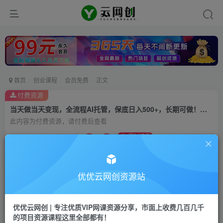
首页
创业课程
会员免费
正文
付费资源
当天做当天变现，全流程AI托管，保底日入500+，长期可做！【揭秘】
此内容为付费资源，请付费后查看
9.9
限时特惠
99
云币
云币
免费
会员
优优云网创资源站
立即购买
您当前未登录！建议登陆后购买，可保存购买订单
优优云网创 | 专注优质VIP网课资源分享，市面上收费几百几千
的项目资源课程这里全部都有！