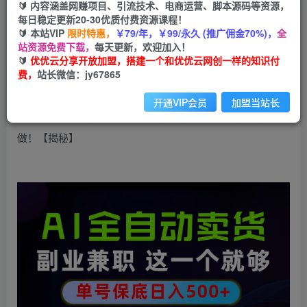
🔰 内容涵盖网赚项目、引流技术、电商运营、脚本源码等资源，
当天做当天变现，全流程AI托管，保底日入
每日稳定更新20-30优质付费资源课程！
500+，长期可做！【揭秘】
🔰 本站VIP
限时特惠，
￥79/年，￥99/永久 (推广佣金70%)，
全
站资源免费下载，
每天更新，欢迎加入！
🔰
优优云分享开放加盟，搭建一个和优优云网创一样的知识付
优优云网创
私信
关注
费，
站长微信：jy67865
29天前发布
10
0
开通VIP会员
加盟当站长
当天做当天变现，全流程AI托管，保底日入500+，长期可
做！【揭秘】