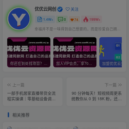
优优云网创
关注
1.4W+
0
199W+
74
幸福并不是一味得到自己想要的，而是珍爱自己拥有的
你还在到处找项目？还在当韭菜？我靠网创资源站一个月收入5万+，曾经我也是个失败者。
加入VIP会员，享70%的推广提成，免费学习多种网上创业课程，菜鸟秒变大神！
上一篇
下一篇
一部手机居家直播带货全流
90 分钟每天！短视频周更系
程实操课｜零基础设备调
统教你从 0 到 18K 粉，还能
试、直播间搭建、音频氛
单月赚 8000 块？【原创双
围、开播设置、转化成交全
语字幕】
相关推荐
套落地教程