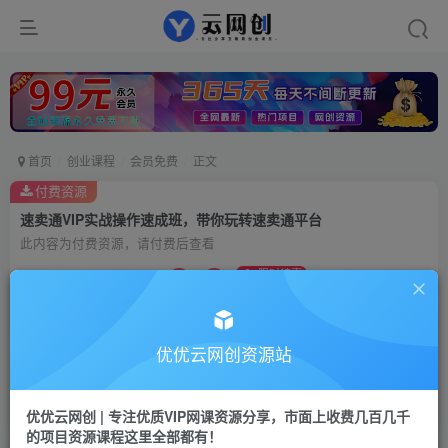
首页
创业课程
会员免费
正文
付费资源
速卖通VIP实战操作速成班，带你玩转速卖通平台
此内容为付费资源，请付费后查看
9.9
限时特惠
99
云币
云币
免费
会员
优优云网创资源站
立即购买
您当前未登录！建议登陆后购买，可保存购买订单
优优云网创 | 专注优质VIP网课资源分享，市面上收费几百几千
的项目资源课程这里全部都有！