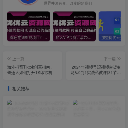
世界并没有变，改变的是我们
你还在到处找项目？还在当韭菜？我靠网创资源站一个月收入5万+，曾经我也是个失败者。
加入VIP会员，享70%的推广提成，免费学习多种网上创业课程，菜鸟秒变大神！
上一篇
下一篇
海外抖音Tiktok创富指南，
2024年视频号短视频带货变
普通人如何打开TK印钞机
现从0到1实战私教课(31节视
频课)
相关推荐