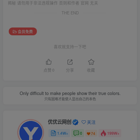
揭秘 请勿用于非法违规操作 否则和作者 官网 无关
THE END
会员免费
喜欢就支持一下吧
点赞
0
分享
收藏
Only difficult to make people show their true colors.
只有困难才能使人显出自己的本色
优优云网创
关注
1.4W+
0
199W+
74