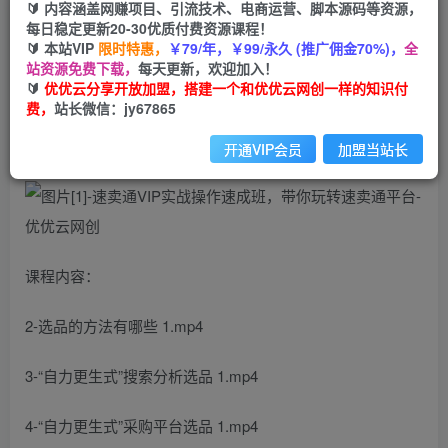
🔰 内容涵盖网赚项目、引流技术、电商运营、脚本源码等资源，
速卖通VIP实战操作速成班，带你玩转速卖通平台
每日稳定更新20-30优质付费资源课程！
🔰 本站VIP
限时特惠，
￥79/年，￥99/永久 (推广佣金70%)，
全
优优云网创
站资源免费下载，
每天更新，欢迎加入！
私信
关注
2年前发布
🔰
优优云分享开放加盟，搭建一个和优优云网创一样的知识付
费，
站长微信：jy67865
28
0
速卖通VIP实战操作速成班，带你玩转速卖通平台
开通VIP会员
加盟当站长
课程内容：
2-选品的方法有哪些 1.mp4
3-“自力更生式”搜索分析选品 1.mp4
4-“自力更生式”采购平台选品 1.mp4