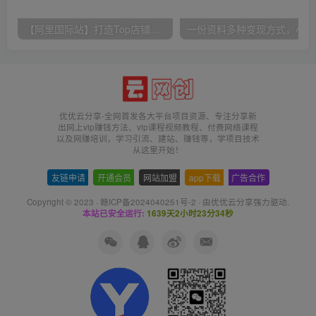
【阿里国际站】打造Top店铺&获得优质询盘客户，​95%的国际站讲师不会说的运营技巧
一份
优优云分享-全网首发各大平台项目资源、专注分享新
出网上vip赚钱方法、vip课程视频教程、付费网络课程
以及网赚培训，学习引流、建站、赚钱等，学项目技术
从这里开始！
友链申请
-
开通会员
-
网站加盟
-
app下载
-
广告合作
Copyright © 2023 ·
赣ICP备2024040251号-2
· 由
优优云分享
强力驱动.
本站已安全运行:
1639天2小时23分34秒