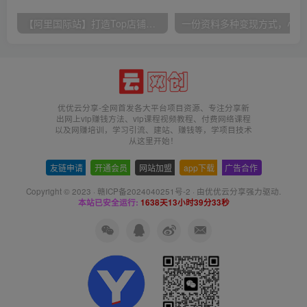
【阿里国际站】打造Top店铺&获得优质询盘客户，​95%的国际站讲师不会说的运营技巧
一份
优优云分享-全网首发各大平台项目资源、专注分享新
出网上vip赚钱方法、vip课程视频教程、付费网络课程
以及网赚培训，学习引流、建站、赚钱等，学项目技术
从这里开始！
友链申请
-
开通会员
-
网站加盟
-
app下载
-
广告合作
Copyright © 2023 ·
赣ICP备2024040251号-2
· 由
优优云分享
强力驱动.
本站已安全运行:
1638天13小时39分34秒