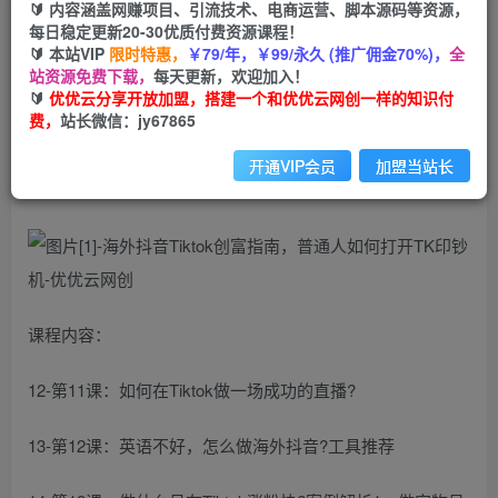
🔰 内容涵盖网赚项目、引流技术、电商运营、脚本源码等资源，
海外抖音Tiktok创富指南，普通人如何打开TK印
每日稳定更新20-30优质付费资源课程！
钞机
🔰 本站VIP
限时特惠，
￥79/年，￥99/永久 (推广佣金70%)，
全
站资源免费下载，
每天更新，欢迎加入！
🔰
优优云分享开放加盟，搭建一个和优优云网创一样的知识付
优优云网创
私信
关注
费，
站长微信：jy67865
2年前发布
24
0
开通VIP会员
加盟当站长
海外抖音Tiktok创富指南，普通人如何打开TK印钞机
课程内容：
12-第11课：如何在Tiktok做一场成功的直播?
13-第12课：英语不好，怎么做海外抖音?工具推荐