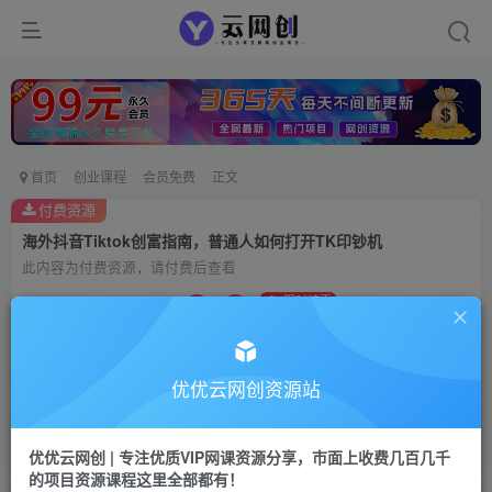
首页
创业课程
会员免费
正文
付费资源
海外抖音Tiktok创富指南，普通人如何打开TK印钞机
此内容为付费资源，请付费后查看
9.9
限时特惠
99
云币
云币
免费
会员
优优云网创资源站
立即购买
您当前未登录！建议登陆后购买，可保存购买订单
优优云网创 | 专注优质VIP网课资源分享，市面上收费几百几千
的项目资源课程这里全部都有！