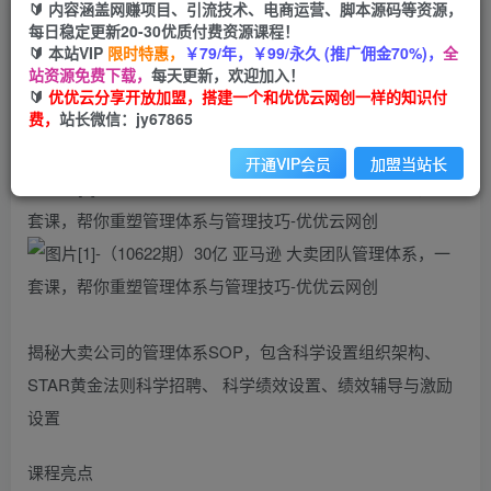
🔰 内容涵盖网赚项目、引流技术、电商运营、脚本源码等资源，
（10622期）30亿 亚马逊 大卖团队管理体系，一
每日稳定更新20-30优质付费资源课程！
套课，帮你重塑管理体系与管理技巧
🔰 本站VIP
限时特惠，
￥79/年，￥99/永久 (推广佣金70%)，
全
站资源免费下载，
每天更新，欢迎加入！
🔰
优优云分享开放加盟，搭建一个和优优云网创一样的知识付
优优云网创
私信
关注
费，
站长微信：jy67865
2年前发布
39
0
开通VIP会员
加盟当站长
揭秘大卖公司的管理体系SOP，包含科学设置组织架构、
STAR黄金法则科学招聘、 科学绩效设置、绩效辅导与激励
设置
课程亮点