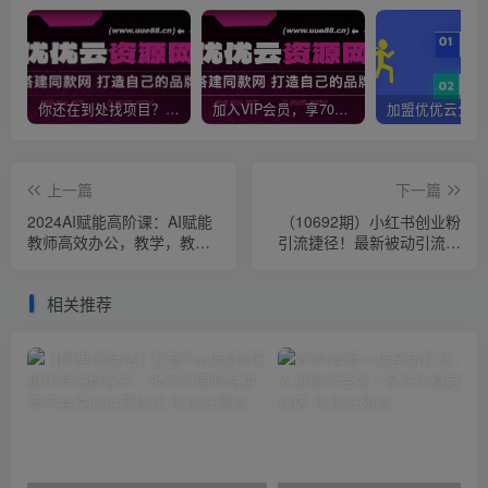
你还在到处找项目？还在当韭菜？我靠网创资源站一个月收入5万+，曾经我也是个失败者。
加入VIP会员，享70%的推广提成，免费学习多种网上创业课程，菜鸟秒变大神！
上一篇
下一篇
2024AI赋能高阶课：AI赋能
（10692期）小红书创业粉
教师高效办公，教学，教研
引流捷径！最新被动引流方
等（87节）
法大揭秘，实现每日300+精
准引流
相关推荐