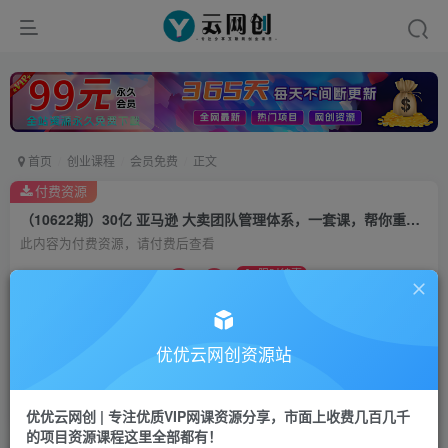
首页
创业课程
会员免费
正文
付费资源
（10622期）30亿 亚马逊 大卖团队管理体系，一套课，帮你重塑管理体系与管理技巧
此内容为付费资源，请付费后查看
9.9
限时特惠
99
云币
云币
免费
会员
优优云网创资源站
立即购买
您当前未登录！建议登陆后购买，可保存购买订单
优优云网创 | 专注优质VIP网课资源分享，市面上收费几百几千
的项目资源课程这里全部都有！