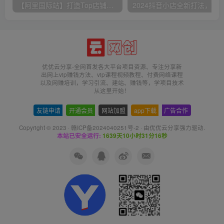
【阿里国际站】打造Top店铺&获得优质询盘客户，​95%的国际站讲师不会说的运营技巧
优优云分享-全网首发各大平台项目资源、专注分享新
出网上vip赚钱方法、vip课程视频教程、付费网络课程
以及网赚培训，学习引流、建站、赚钱等，学项目技术
从这里开始！
友链申请
-
开通会员
-
网站加盟
-
app下载
-
广告合作
Copyright © 2023 ·
赣ICP备2024040251号-2
· 由
优优云分享
强力驱动.
本站已安全运行:
1639天10小时31分17秒