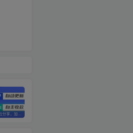
加盟优优云分享，加盟搭建同款知识付费资源网站，实现长期稳定被动收入~
卖项目3年变现200W+ 学员好评如潮，长期稳定变现，可以一直干到老！
优优云分享【VIP会员专属交流群】