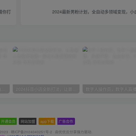
请你打
2024最新男粉计划，全自动多领域变现，小
一份资料多种变现方式，小白也能轻松上手，日入800不是问题
2024抖音小店全新打法，让普通人也能学会做一家长久稳定赚钱的抖店
开通会员
-
网站加盟
-
app下载
-
广告合作
 2023 ·
赣ICP备2024040251号-2
· 由
优优云分享
强力驱动.