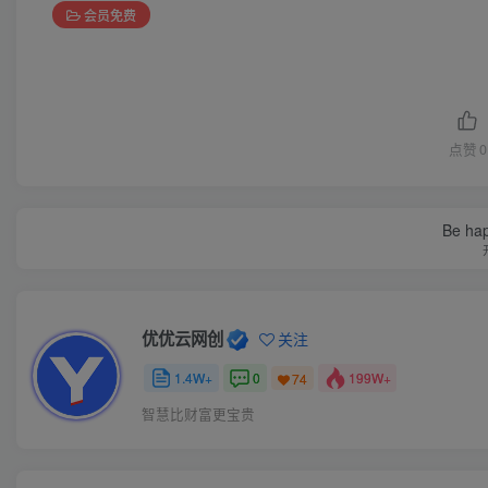
会员免费
点赞
0
Be hap
优优云网创
关注
1.4W+
0
199W+
74
智慧比财富更宝贵