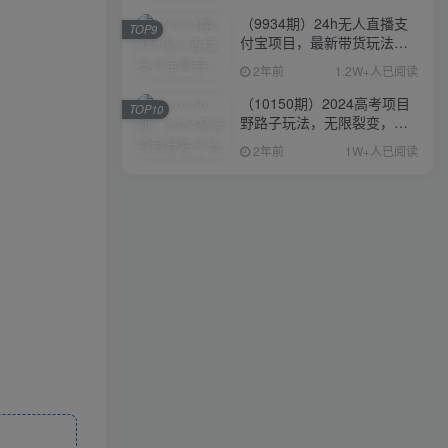
（9934期）24h无人直播支
TOP9
付宝项目，最新带货玩法，
纯躺赚实测日入500+
2年前
1.2W+人已阅读
（10150期）2024高考项目
TOP10
野路子玩法，无限裂变，最
高一天1W＋！
2年前
1W+人已阅读