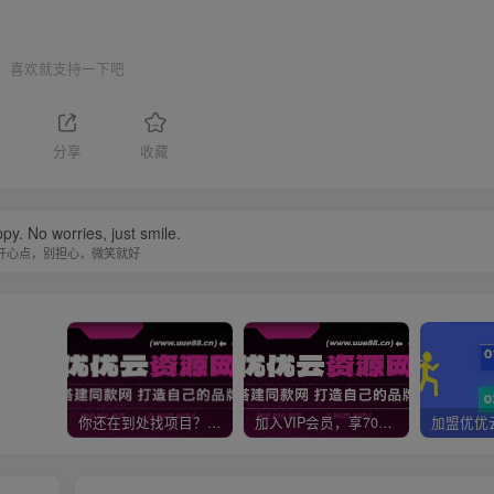
喜欢就支持一下吧
分享
收藏
py. No worries, just smile.
开心点，别担心，微笑就好
你还在到处找项目？还在当韭菜？我靠网创资源站一个月收入5万+，曾经我也是个失败者。
加入VIP会员，享70%的推广提成，免费学习多种网上创业课程，菜鸟秒变大神！