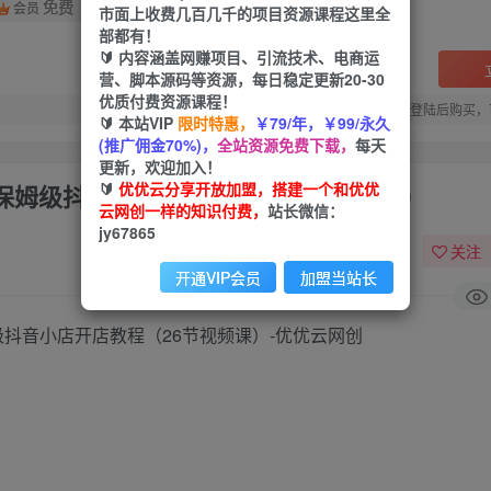
免费
会员
市面上收费几百几千的项目资源课程这里全
部都有！
🔰 内容涵盖网赚项目、引流技术、电商运
营、脚本源码等资源，每日稳定更新20-30
优质付费资源课程！
您当前未登录！建议登陆后购买，
🔰 本站VIP
限时特惠，
￥79/年，￥99/永久
(推广佣金70%)，
全站资源免费下载，
每天
更新，欢迎加入！
🔰
优优云分享开放加盟，搭建一个和优优
最新保姆级抖音小店开店教程（26节视频课）
云网创一样的知识付费，
站长微信：
jy67865
关注
开通VIP会员
加盟当站长