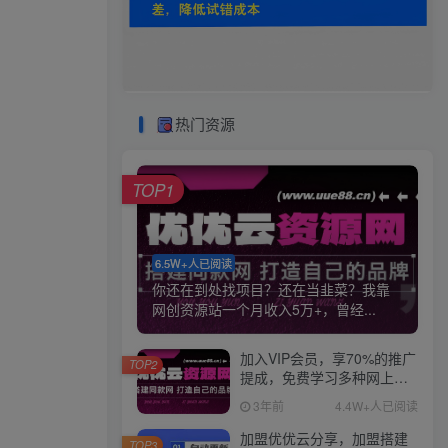
热门资源
TOP1
6.5W+人已阅读
你还在到处找项目？还在当韭菜？我靠
网创资源站一个月收入5万+，曾经...
加入VIP会员，享70%的推广
TOP2
提成，免费学习多种网上创
业课程，菜鸟秒变大神！
3年前
4.4W+人已阅读
加盟优优云分享，加盟搭建
TOP3