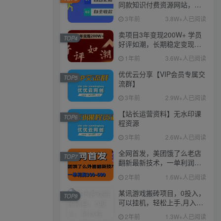
同款知识付费资源网站，实
现长期稳定被动收入~
3年前
3.8W+人已阅读
卖项目3年变现200W+ 学员
TOP4
好评如潮，长期稳定变现，
可以一直干到老！
1年前
3.6W+人已阅读
优优云分享【VIP会员专属交
TOP5
流群】
3年前
2.9W+人已阅读
【站长运营资料】无水印课
TOP6
程资源
3年前
2.6W+人已阅读
全网首发，美团饿了么老店
TOP7
翻新最新技术，一单利润
300-600
2年前
1.6W+人已阅读
某讯游戏搬砖项目，0投入，
TOP8
可以挂机，轻松上手,月入
3000+上不封顶
2年前
1.3W+人已阅读