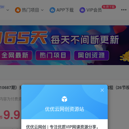
EW
免费下载
热门项目
APP下载
VIP会员
10687期）抖店起店玩法，2024年最新保姆级抖音小店开店教程（26节
内容为付费资源，请付费后查看
9.9
优优云网创资源站
限时特惠
99
币
云币
优优云网创 | 专注优质VIP网课资源分享，