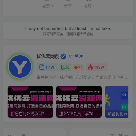
点赞
0
分享
收藏
1
I may not be perfect but at least I’m not fake.
我可能不完美，但是我至少不虚伪
优优云网创
关注
1.4W+
0
199W+
74
幸福并不是一味得到自己想要的，而是珍爱自己拥有的
你还在到处找项目？还在当韭菜？我靠网创资源站一个月收入5万+，曾经我也是个失败者。
加入VIP会员，享70%的推广提成，免费学习多种网上创业课程，菜鸟秒变大神！
上一篇
下一篇