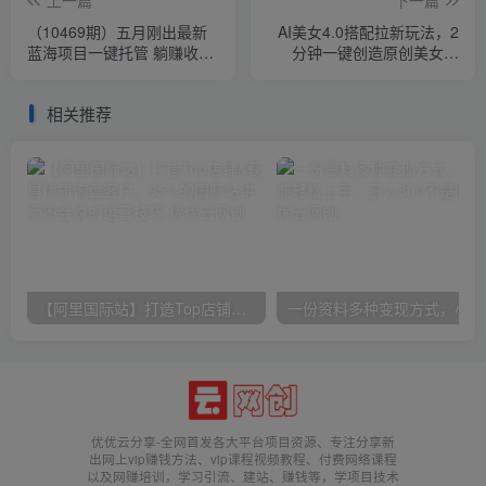
（10469期）五月刚出最新
AI美女4.0搭配拉新玩法，2
蓝海项目一键托管 躺赚收益
分钟一键创造原创美女视
分成 日产无上限
频，轻松引爆全平台流量，
多种变现方式
相关推荐
【阿里国际站】打造Top店铺&获得优质询盘客户，​95%的国际站讲师不会说的运营技巧
一份
优优云分享-全网首发各大平台项目资源、专注分享新
出网上vip赚钱方法、vip课程视频教程、付费网络课程
以及网赚培训，学习引流、建站、赚钱等，学项目技术