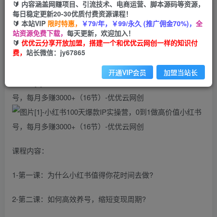
🔰 内容涵盖网赚项目、引流技术、电商运营、脚本源码等资源，
小红书100天爆款IP实操营，0到1做高价值小红书
每日稳定更新20-30优质付费资源课程！
号，每月多赚3000+（16节）
🔰 本站VIP
限时特惠，
￥79/年，￥99/永久 (推广佣金70%)，
全
站资源免费下载，
每天更新，欢迎加入！
🔰
优优云分享开放加盟，搭建一个和优优云网创一样的知识付
优优云网创
私信
关注
费，
站长微信：jy67865
2年前发布
21
0
开通VIP会员
加盟当站长
课程内容：
1-第一课：为什么小红书值得你花时间去做?
2-第二课：如何高效养号，缩短变现周期?