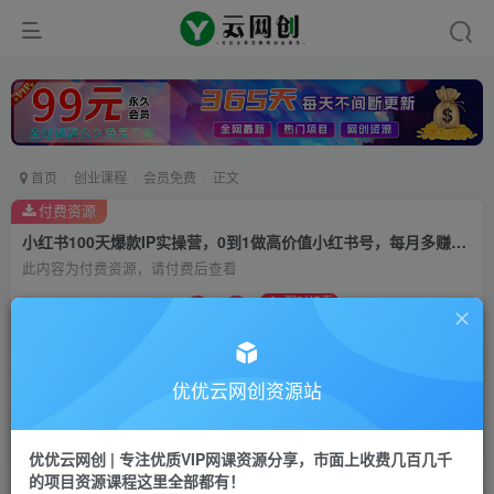
首页
创业课程
会员免费
正文
付费资源
小红书100天爆款IP实操营，0到1做高价值小红书号，每月多赚3000+（16节）
此内容为付费资源，请付费后查看
9.9
限时特惠
99
云币
云币
免费
会员
优优云网创资源站
立即购买
您当前未登录！建议登陆后购买，可保存购买订单
优优云网创 | 专注优质VIP网课资源分享，市面上收费几百几千
的项目资源课程这里全部都有！