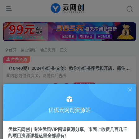
首页
创业课程
会员免费
正文
付费资源
（10440期）2024小红书·文创：教你小红书养号和开店、抓住小风口 一年一百万 (9节课)
此内容为付费资源，请付费后查看
9.9
限时特惠
99
云币
云币
免费
会员
优优云网创资源站
立即购买
您当前未登录！建议登陆后购买，可保存购买订单
优优云网创 | 专注优质VIP网课资源分享，市面上收费几百几千
的项目资源课程这里全部都有！