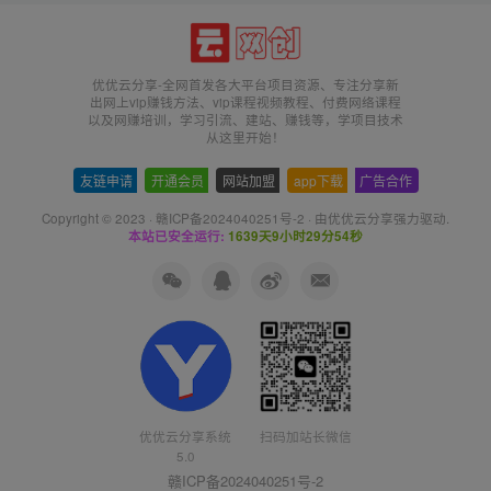
优优云分享-全网首发各大平台项目资源、专注分享新
出网上vip赚钱方法、vip课程视频教程、付费网络课程
以及网赚培训，学习引流、建站、赚钱等，学项目技术
从这里开始！
友链申请
-
开通会员
-
网站加盟
-
app下载
-
广告合作
Copyright © 2023 ·
赣ICP备2024040251号-2
· 由
优优云分享
强力驱动.
本站已安全运行:
1639天9小时29分54秒
优优云分享系统
扫码加站长微信
5.0
赣ICP备2024040251号-2