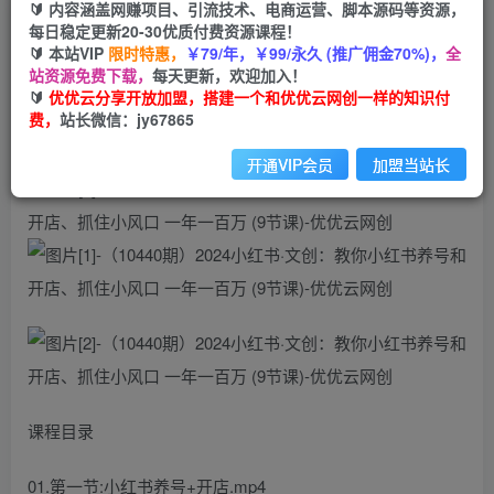
🔰 内容涵盖网赚项目、引流技术、电商运营、脚本源码等资源，
（10440期）2024小红书·文创：教你小红书养号
每日稳定更新20-30优质付费资源课程！
和开店、抓住小风口 一年一百万 (9节课)
🔰 本站VIP
限时特惠，
￥79/年，￥99/永久 (推广佣金70%)，
全
站资源免费下载，
每天更新，欢迎加入！
🔰
优优云分享开放加盟，搭建一个和优优云网创一样的知识付
优优云网创
私信
关注
费，
站长微信：jy67865
2年前发布
18
0
开通VIP会员
加盟当站长
课程目录
01.第一节:小红书养号+开店.mp4