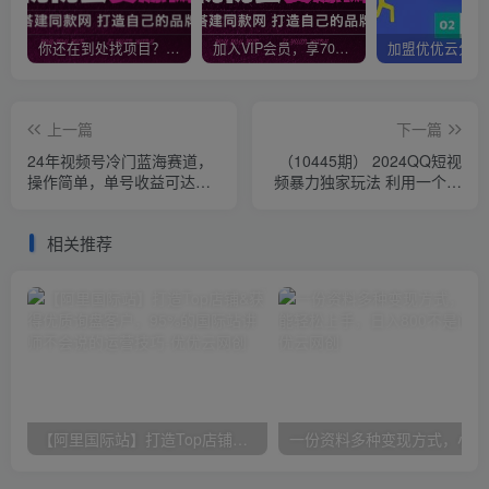
你还在到处找项目？还在当韭菜？我靠网创资源站一个月收入5万+，曾经我也是个失败者。
加入VIP会员，享70%的推广提成，免费学习多种网上创业课程，菜鸟秒变大神！
上一篇
下一篇
24年视频号冷门蓝海赛道，
（10445期） 2024QQ短视
操作简单，单号收益可达四
频暴力独家玩法 利用一个小
位数
众软件，无脑搬运，无需剪
辑日赚…
相关推荐
【阿里国际站】打造Top店铺&获得优质询盘客户，​95%的国际站讲师不会说的运营技巧
一份