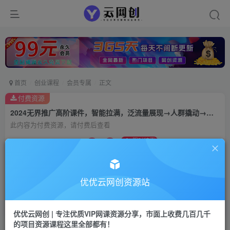
首页
创业课程
会员专属
正文
付费资源
2024无界推广高阶课件，智能拉满，泛流量展现→人群撬动→智能放量（45节）
此内容为付费资源，请付费后查看
9.9
限时特惠
99
云币
云币
免费
会员
优优云网创资源站
立即购买
您当前未登录！建议登陆后购买，可保存购买订单
优优云网创 | 专注优质VIP网课资源分享，市面上收费几百几千
的项目资源课程这里全部都有！