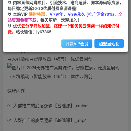
🔰 内容涵盖网赚项目、引流技术、电商运营、脚本源码等资源，
2024无界推广高阶课件，智能拉满，泛流量展现
每日稳定更新20-30优质付费资源课程！
→人群撬动→智能放量（45节）
🔰 本站VIP
限时特惠，
￥79/年，￥99/永久 (推广佣金70%)，
全
站资源免费下载，
每天更新，欢迎加入！
🔰
优优云分享开放加盟，搭建一个和优优云网创一样的知识付
优优云网创
私信
关注
费，
站长微信：jy67865
2年前更新
415
52
开通VIP会员
加盟当站长
课程内容：
01 人群推广的底层逻辑【基础课】,xmind
01 人群推广的底层逻辑【基础课】_.mp4