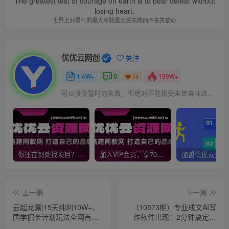
The greatest test of courage on earth is to bear defeat without
losing heart.
世界上对勇气的最大考验是忍受失败而不丧失信心
优优云网创
关注
1.4W+
0
199W+
74
可以接受暂时的失败，但绝对不能接受未曾奋斗过的自己
你还在到处找项目？还在当韭菜？我靠网创资源站一个月收入5万+，曾经我也是个失败者。
加入VIP会员，享70%的推广提成，免费学习多种网上创业课程，菜鸟秒变大神！
上一篇
下一篇
云起龙骧|15天纯利10W+，
（10573期）专业成文AI写
国学掘金计划玩法全网首次
作软件出现：2分钟搞定原
公开
创，轻松月入5000+，小白