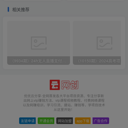
福利
相关推荐
（9934期）24h无人直播支付宝项目，最新带货玩法，纯躺赚实测日入500+
优优云分享-全网首发各大平台项目资源、专注分享新
出网上vip赚钱方法、vip课程视频教程、付费网络课程
以及网赚培训，学习引流、建站、赚钱等，学项目技术
从这里开始！
友链申请
-
开通会员
-
网站加盟
-
app下载
-
广告合作