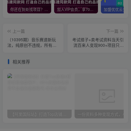
你还在到处找项目？还在当韭菜？我靠网创资源站一个月收入5万+，曾经我也是个失败者。
加入VIP会员，享70%的推广提成，免费学习多种网上创业课程，菜鸟秒变大神！
上一篇
下一篇
（10395期）音乐赛道新玩
考试搭子+卖考试资料当天引
法，纯原创不违规，所有平
流百来人变现900+项目只有
台均可发布 略微有点门槛，
这段时间才能冲
但与…
相关推荐
【阿里国际站】打造Top店铺&获得优质询盘客户，​95%的国际站讲师不会说的运营技巧
一份