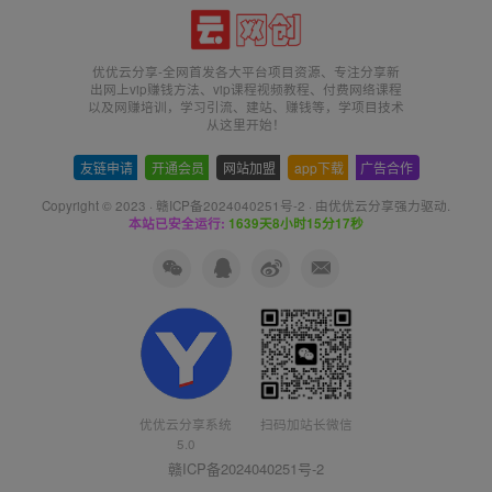
优优云分享-全网首发各大平台项目资源、专注分享新
出网上vip赚钱方法、vip课程视频教程、付费网络课程
以及网赚培训，学习引流、建站、赚钱等，学项目技术
从这里开始！
友链申请
-
开通会员
-
网站加盟
-
app下载
-
广告合作
Copyright © 2023 ·
赣ICP备2024040251号-2
· 由
优优云分享
强力驱动.
本站已安全运行:
1639天8小时15分18秒
优优云分享系统
扫码加站长微信
5.0
赣ICP备2024040251号-2