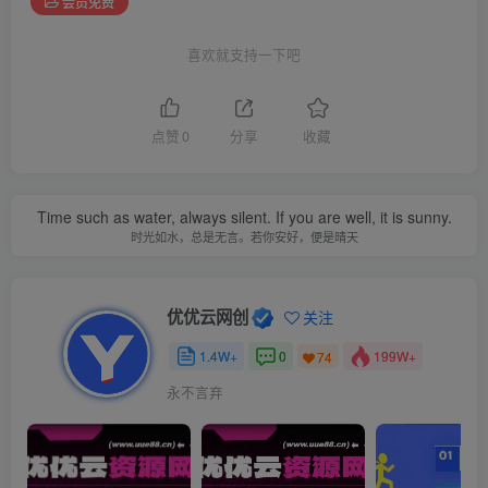
会员免费
喜欢就支持一下吧
点赞
0
分享
收藏
Time such as water, always silent. If you are well, it is sunny.
时光如水，总是无言。若你安好，便是晴天
优优云网创
关注
1.4W+
0
199W+
74
永不言弃