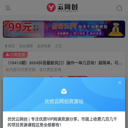
首页
创业课程
会员免费
正文
付费资源
（10413期）2024抖音最新风口！操作一单几百块！超简单，可批量去做！！！
此内容为付费资源，请付费后查看
9.9
限时特惠
99
云币
云币
免费
会员
优优云网创资源站
立即购买
您当前未登录！建议登陆后购买，可保存购买订单
优优云网创 | 专注优质VIP网课资源分享，市面上收费几百几千
的项目资源课程这里全部都有！