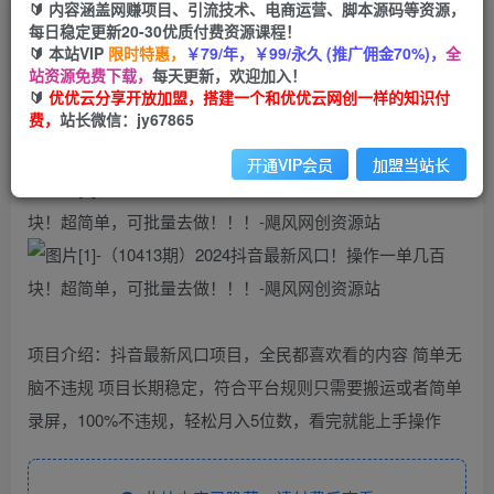
🔰 内容涵盖网赚项目、引流技术、电商运营、脚本源码等资源，
（10413期）2024抖音最新风口！操作一单几百
每日稳定更新20-30优质付费资源课程！
块！超简单，可批量去做！！！
🔰 本站VIP
限时特惠，
￥79/年，￥99/永久 (推广佣金70%)，
全
站资源免费下载，
每天更新，欢迎加入！
🔰
优优云分享开放加盟，搭建一个和优优云网创一样的知识付
优优云网创
私信
关注
费，
站长微信：jy67865
2年前发布
57
0
开通VIP会员
加盟当站长
项目介绍：抖音最新风口项目，全民都喜欢看的内容 简单无
脑不违规 项目长期稳定，符合平台规则只需要搬运或者简单
录屏，100%不违规，轻松月入5位数，看完就能上手操作