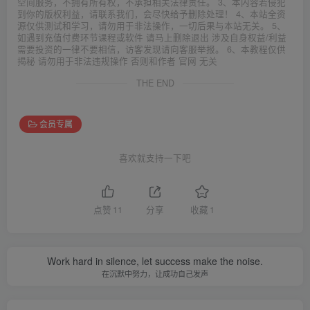
空间服务，不拥有所有权，不承担相关法律责任。 3、本内容若侵犯
到你的版权利益，请联系我们，会尽快给予删除处理！ 4、本站全资
源仅供测试和学习，请勿用于非法操作，一切后果与本站无关。 5、
如遇到充值付费环节课程或软件 请马上删除退出 涉及自身权益/利益
需要投资的一律不要相信，访客发现请向客服举报。 6、本教程仅供
揭秘 请勿用于非法违规操作 否则和作者 官网 无关
THE END
会员专属
喜欢就支持一下吧
点赞
11
分享
收藏
1
Work hard in silence, let success make the noise.
在沉默中努力，让成功自己发声