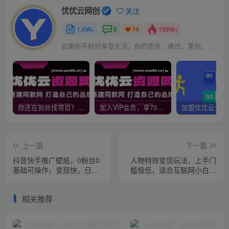
优优云网创
关注
1.4W+
0
199W+
74
如果你不好好享受生活，你的悲伤、难过、害怕、羞愧和内疚会代替你享受
你还在到处找项目？还在当韭菜？我靠网创资源站一个月收入5万+，曾经我也是个失败者。
加入VIP会员，享70%的推广提成，免费学习多种网上创业课程，菜鸟秒变大神！
上一篇
下一篇
抖音快手推广壁纸，0粉丝0
人物特效变现玩法，上手门
基础可操作，变现快，日入
槛极低，适合互联网小白们
300+
上手操作的第一个互联网项
目
相关推荐