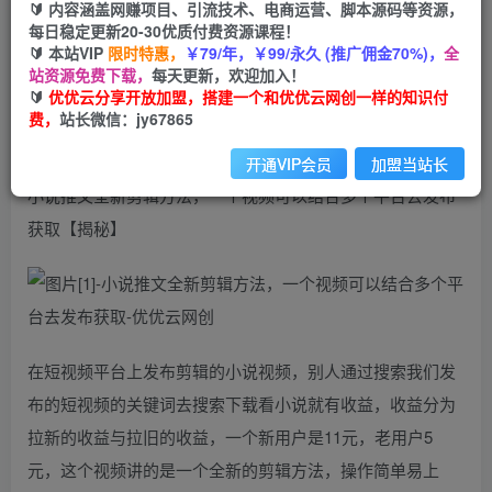
🔰 内容涵盖网赚项目、引流技术、电商运营、脚本源码等资源，
小说推文全新剪辑方法，一个视频可以结合多个平
每日稳定更新20-30优质付费资源课程！
台去发布获取
🔰 本站VIP
限时特惠，
￥79/年，￥99/永久 (推广佣金70%)，
全
站资源免费下载，
每天更新，欢迎加入！
优优云网创
🔰
优优云分享开放加盟，搭建一个和优优云网创一样的知识付
私信
关注
2年前更新
费，
站长微信：jy67865
15
11
开通VIP会员
加盟当站长
小说推文全新剪辑方法，一个视频可以结合多个平台去发布
获取【揭秘】
在短视频平台上发布剪辑的小说视频，别人通过搜索我们发
布的短视频的关键词去搜索下载看小说就有收益，收益分为
拉新的收益与拉旧的收益，一个新用户是11元，老用户5
元，这个视频讲的是一个全新的剪辑方法，操作简单易上