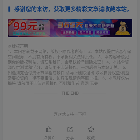
感谢您的来访，获取更多精彩文章请收藏本站。
©
版权声明
1、本内容转载于网络，版权归原作者所有！ 2、本站仅提供信息存储
空间服务，不拥有所有权，不承担相关法律责任。 3、本内容若侵犯
到你的版权利益，请联系我们，会尽快给予删除处理！ 4、本站全资
源仅供测试和学习，请勿用于非法操作，一切后果与本站无关。 5、
如遇到充值付费环节课程或软件 请马上删除退出 涉及自身权益/利益
需要投资的一律不要相信，访客发现请向客服举报。 6、本教程仅供
揭秘 请勿用于非法违规操作 否则和作者 官网 无关
THE END
喜欢就支持一下吧
点赞
0
分享
收藏