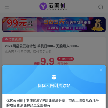
付费资源
2024网易云云梯计划 单机日300+ 无脑月入5000+
此内容为付费资源，请付费后查看
9.9
限时特惠
99
云币
云币
免费
会员
立即购买
优优云网创资源站
您当前未登录！建议登陆后购买，可保存购买订单
优优云网创 | 专注优质VIP网课资源分享，市面上收费几百几千
的项目资源课程这里全部都有！
2024网易云云梯计划 单机日300+ 无脑月入5000+