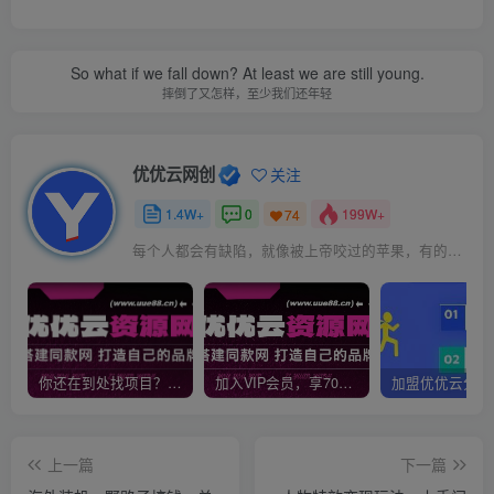
So what if we fall down? At least we are still young.
摔倒了又怎样，至少我们还年轻
优优云网创
关注
1.4W+
0
199W+
74
每个人都会有缺陷，就像被上帝咬过的苹果，有的人缺陷比较大，正是因为上帝特别喜欢他的芬芳
你还在到处找项目？还在当韭菜？我靠网创资源站一个月收入5万+，曾经我也是个失败者。
加入VIP会员，享70%的推广提成，免费学习多种网上创业课程，菜鸟秒变大神！
上一篇
下一篇