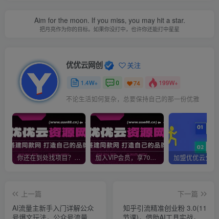
Aim for the moon. If you miss, you may hit a star.
把月亮作为你的目标。如果你没打中，也许你还能打中星星
优优云网创
关注
1.4W+
0
199W+
74
不论生活如何复杂，总要保持自己的那一份优雅
你还在到处找项目？还在当韭菜？我靠网创资源站一个月收入5万+，曾经我也是个失败者。
加入VIP会员，享70%的推广提成，免费学习多种网上创业课程，菜鸟秒变大神！
上一篇
下一篇
AI流量主新手入门详解公众
知乎引流精准创业粉 3.0(11
号爆文玩法，公众号流量主
节课)，借助AI工具实战，每