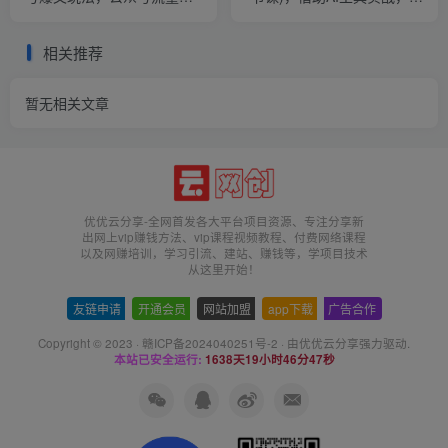
日入1000+秘籍
天获客100+
相关推荐
暂无相关文章
优优云分享-全网首发各大平台项目资源、专注分享新
出网上vip赚钱方法、vip课程视频教程、付费网络课程
以及网赚培训，学习引流、建站、赚钱等，学项目技术
从这里开始！
友链申请
-
开通会员
-
网站加盟
-
app下载
-
广告合作
Copyright © 2023 ·
赣ICP备2024040251号-2
· 由
优优云分享
强力驱动.
本站已安全运行:
1638天19小时46分47秒