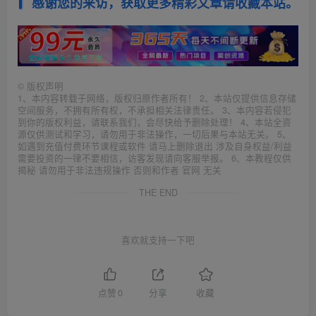
感谢您的来访，获取更多精彩文章请收藏本站。
©
版权声明
1、本内容转载于网络，版权归原作者所有！ 2、本站仅提供信息存储
空间服务，不拥有所有权，不承担相关法律责任。 3、本内容若侵犯
到你的版权利益，请联系我们，会尽快给予删除处理！ 4、本站全资
源仅供测试和学习，请勿用于非法操作，一切后果与本站无关。 5、
如遇到充值付费环节课程或软件 请马上删除退出 涉及自身权益/利益
需要投资的一律不要相信，访客发现请向客服举报。 6、本教程仅供
揭秘 请勿用于非法违规操作 否则和作者 官网 无关
THE END
喜欢就支持一下吧
点赞
0
分享
收藏