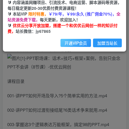
🔰 内容涵盖网赚项目、引流技术、电商运营、脚本源码等资源，
PPT不会讲（8节课）
每日稳定更新20-30优质付费资源课程！
🔰 本站VIP
限时特惠，
￥79/年，￥99/永久 (推广佣金70%)，
全
优优云网创
站资源免费下载，
每天更新，欢迎加入！
私信
关注
2年前发布
🔰
优优云分享开放加盟，搭建一个和优优云网创一样的知识付
9
0
费，
站长微信：jy67865
开通VIP会员
加盟当站长
课程目录
001-讲PPT如何开场及导入?5个简单实用的方法.mp4
002-讲PPT如何过渡衔接结尾?6类话术争来就用.mp4
003-掌握这3个逻辑表达万能框架，搞定98的PPT.mp4