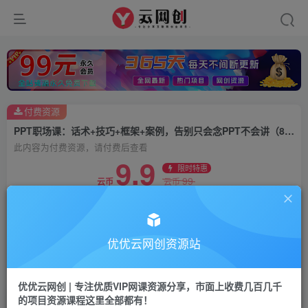
付费资源
PPT职场课：话术+技巧+框架+案例，告别只会念PPT不会讲（8节课）
此内容为付费资源，请付费后查看
9.9
限时特惠
99
云币
云币
免费
会员
立即购买
优优云网创资源站
您当前未登录！建议登陆后购买，可保存购买订单
优优云网创 | 专注优质VIP网课资源分享，市面上收费几百几千
的项目资源课程这里全部都有！
PPT职场课：话术+技巧+框架+案例，告别只会念