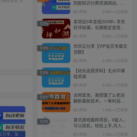
上删除退出 涉
同款知识付费资源网站，实
现长期稳定被动收入~
3年前
3.8W+人已阅读
卖项目3年变现200W+ 学员
TOP4
好评如潮，长期稳定变现，
可以一直干到老！
1年前
3.6W+人已阅读
优优云分享【VIP会员专属交
TOP5
流群】
3年前
2.9W+人已阅读
【站长运营资料】无水印课
TOP6
程资源
3年前
2.6W+人已阅读
全网首发，美团饿了么老店
TOP7
翻新最新技术，一单利润
300-600
2年前
1.6W+人已阅读
某讯游戏搬砖项目，0投入，
TOP8
可以挂机，轻松上手,月入
3000+上不封顶
加盟优优云分享，加盟搭建同款知识付费资源网站，实现长期稳定被动收入~
卖项目3年变现200W+ 学员好评如潮，长期稳定变现，可以一直干到老！
优优云分享【VIP会员专属交流群】
2年前
1.3W+人已阅读