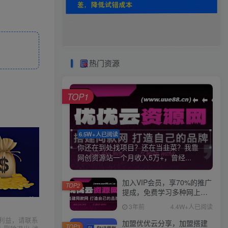
热门资源
TOP1
6.5W+人已阅读
你还在到处找项目？还在当韭菜？我靠
网创资源站一个月收入5万+，曾经...
加入VIP会员，享70%的推广
TOP2
提成，免费学习多种网上创
业课程，菜鸟秒变大神！
3年前
4.4W+人已阅读
利益，请联系
加盟优优云分享，加盟搭建
TOP3