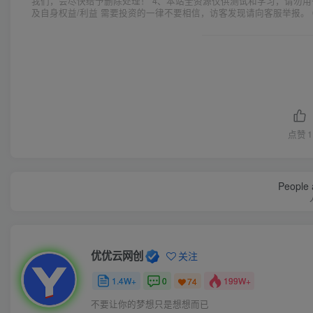
我们，会尽快给予删除处理！ 4、本站全资源仅供测试和学习，请勿用
及自身权益/利益 需要投资的一律不要相信，访客发现请向客服举报。 
点赞
1
People a
优优云网创
关注
1.4W+
0
199W+
74
不要让你的梦想只是想想而已