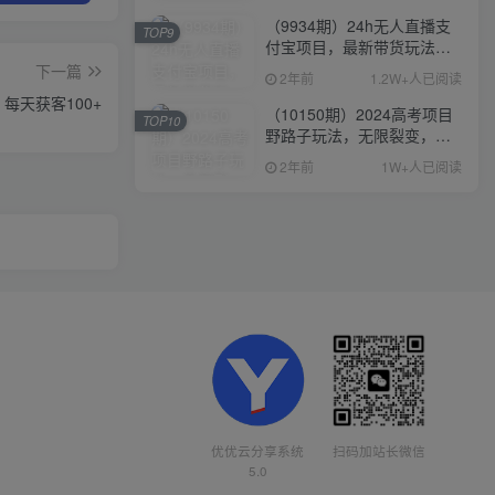
（9934期）24h无人直播支
TOP9
付宝项目，最新带货玩法，
纯躺赚实测日入500+
下一篇
2年前
1.2W+人已阅读
，每天获客100+
（10150期）2024高考项目
TOP10
野路子玩法，无限裂变，最
高一天1W＋！
2年前
1W+人已阅读
优优云分享系统
扫码加站长微信
5.0