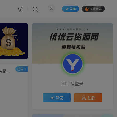
发布
开通会员
已售 1
海外挂机撸U新平台，日赚8-15美元，全程无人值守，可批量放大，工作室内部项目！
HI！请登录
注册
登录