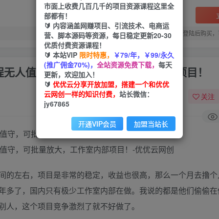
市面上收费几百几千的项目资源课程这里全
部都有！
🔰 内容涵盖网赚项目、引流技术、电商运
您当前未登录！建议登陆后购买，
营、脚本源码等资源，每日稳定更新20-30
优质付费资源课程！
🔰 本站VIP
限时特惠，
￥79/年，￥99/永久
(推广佣金70%)，
全站资源免费下载，
每天
全程无人值守，可批量放大，工作室内部项目！
更新，欢迎加入！
🔰
优优云分享开放加盟，搭建一个和优优
云网创一样的知识付费，
站长微信：
关注
jy67865
开通VIP会员
加盟当站长
间的左右，项目是非常的稳定，收益也很高，那么一个月去撸个
年多了，国内只有极少工作室内部在做。我说的都是他们偷偷在
别人，这个项目竞争激烈了就不好做了。