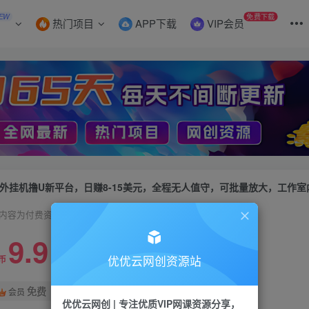
EW
免费下载
热门项目
APP下载
VIP会员
内容为付费资源，请付费后查看
9.9
限时特惠
99
优优云网创资源站
币
云币
免费
会员
优优云网创 | 专注优质VIP网课资源分享，