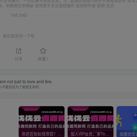
于非法操作，一切后果与本站无关。 5、如遇到充值付费环节课程或软件 请马
6、本教程仅供揭秘 请勿用于非法违规操作 否则和作者 官网 无关
THE END
喜欢就支持一下吧
分享
收藏
1
re not just to love and live.
人不是仅仅为了爱而生存的
你还在到处找项目？还在当韭菜？我靠网创资源站一个月收入5万+，曾经我也是个失败者。
加入VIP会员，享70%的推广提成，免费学习多种网上创业课程，菜鸟秒变大神！