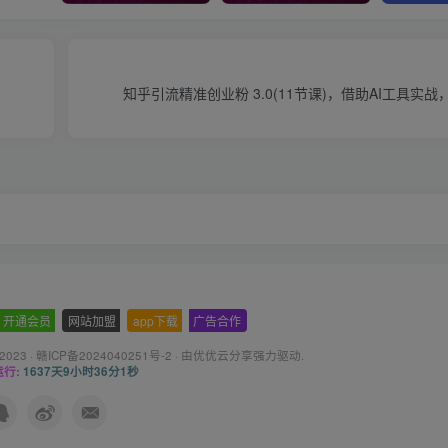
知乎引流精准创业粉 3.0(11节课)，借助AI工具实战
开通会员
-
网站加盟
-
app下载
-
广告合作
 2023 ·
赣ICP备2024040251号-2
· 由
优优云分享
强力驱动.
行:
1637天9小时36分2秒