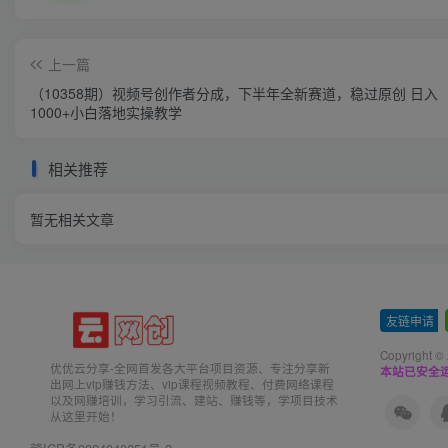
上一篇
（10358期）视频号创作者分成，下半年全新赛道，稳过原创 日入
1000+小白落地实操教学
相关推荐
暂无相关文章
友链申请
-
Copyright ©
优优云分享-全网首发各大平台项目资源、专注分享新
本站已安全运
出网上vip赚钱方法、vip课程视频教程、付费网络课程
以及网赚培训，学习引流、建站、赚钱等，学项目技术
从这里开始！