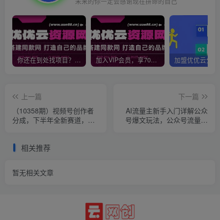
未来的你一定会感谢现在拼命的自己
你还在到处找项目？还在当韭菜？我靠网创资源站一个月收入5万+，曾经我也是个失败者。
加入VIP会员，享70%的推广提成，免费学习多种网上创业课程，菜鸟秒变大神！
上一篇
下一篇
（10358期）视频号创作者
AI流量主新手入门详解公众
分成，下半年全新赛道，稳
号爆文玩法，公众号流量主
过原创 日入1000+小白落地
日入1000+秘籍
实操教学
相关推荐
暂无相关文章