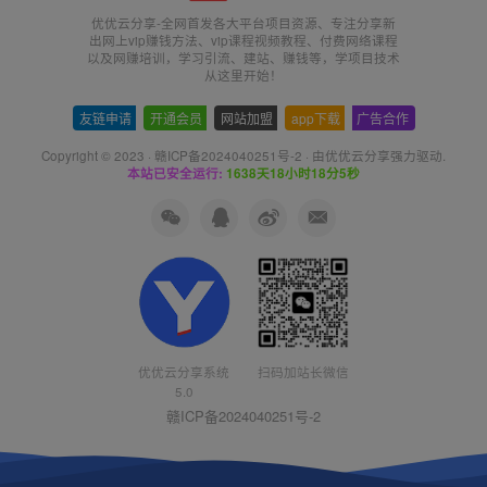
优优云分享-全网首发各大平台项目资源、专注分享新
出网上vip赚钱方法、vip课程视频教程、付费网络课程
以及网赚培训，学习引流、建站、赚钱等，学项目技术
从这里开始！
友链申请
-
开通会员
-
网站加盟
-
app下载
-
广告合作
Copyright © 2023 ·
赣ICP备2024040251号-2
· 由
优优云分享
强力驱动.
本站已安全运行:
1638天18小时18分5秒
优优云分享系统
扫码加站长微信
5.0
赣ICP备2024040251号-2