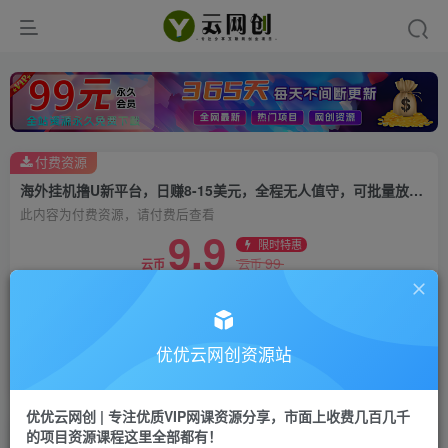
付费资源
海外挂机撸U新平台，日赚8-15美元，全程无人值守，可批量放大，工作室内部项目！
此内容为付费资源，请付费后查看
9.9
限时特惠
99
云币
云币
免费
会员
立即购买
优优云网创资源站
您当前未登录！建议登陆后购买，可保存购买订单
优优云网创 | 专注优质VIP网课资源分享，市面上收费几百几千
的项目资源课程这里全部都有！
海外挂机撸U新平台，日赚8-15美元，全程无人值