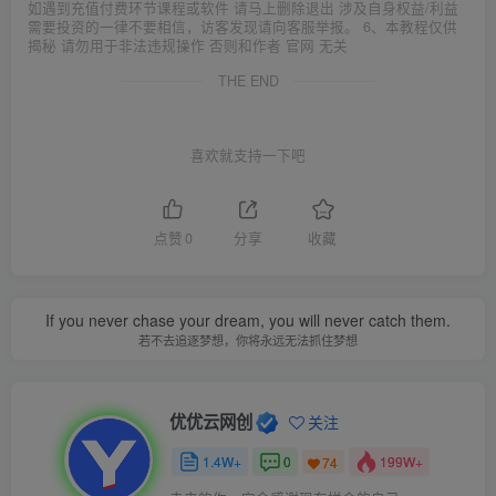
如遇到充值付费环节课程或软件 请马上删除退出 涉及自身权益/利益
需要投资的一律不要相信，访客发现请向客服举报。 6、本教程仅供
揭秘 请勿用于非法违规操作 否则和作者 官网 无关
THE END
喜欢就支持一下吧
点赞
0
分享
收藏
If you never chase your dream, you will never catch them.
若不去追逐梦想，你将永远无法抓住梦想
优优云网创
关注
1.4W+
0
199W+
74