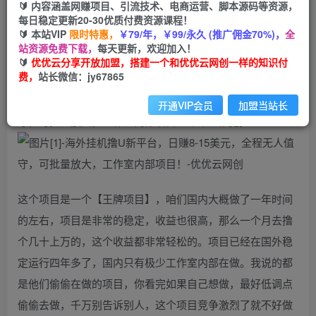
🔰 内容涵盖网赚项目、引流技术、电商运营、脚本源码等资源，
守，可批量放大，工作室内部项目！
每日稳定更新20-30优质付费资源课程！
🔰 本站VIP
限时特惠，
￥79/年，￥99/永久 (推广佣金70%)，
全
优优云网创
站资源免费下载，
每天更新，欢迎加入！
私信
关注
2年前发布
🔰
优优云分享开放加盟，搭建一个和优优云网创一样的知识付
7
0
费，
站长微信：jy67865
开通VIP会员
加盟当站长
这个项目是一个【王牌项目】，咱们国内大概做了一年时间
的左右，项目是非常的稳定，收益也很高，那么一个月去撸
个几十上万的，这个收益都非常轻松的。项目已经在国外稳
定运行四年多了，国内只有极少工作室内部在做。我说的都
是他们偷偷在做的项目，你看完如果自己想做，最好低调点
偷偷去做，千万别告诉别人，这个项目竞争激烈了就不好做