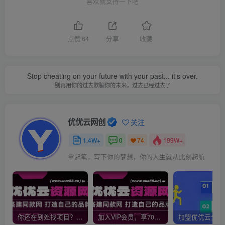
喜欢就支持一下吧
点赞
64
分享
收藏
Stop cheating on your future with your past... it's over.
别再用你的过去欺骗你的未来，过去已经过去了
优优云网创
关注
1.4W+
0
199W+
74
拿起笔，写下你的梦想，你的人生就从此刻起航
你还在到处找项目？还在当韭菜？我靠网创资源站一个月收入5万+，曾经我也是个失败者。
加入VIP会员，享70%的推广提成，免费学习多种网上创业课程，菜鸟秒变大神！