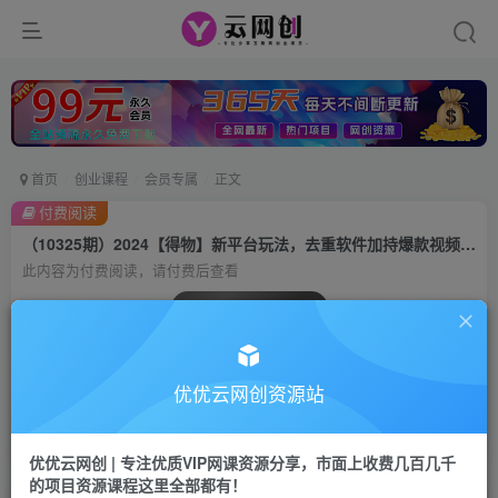
首页
创业课程
会员专属
正文
付费阅读
（10325期）2024【得物】新平台玩法，去重软件加持爆款视频，矩阵玩法，小白无脑操…
此内容为付费阅读，请付费后查看
会员专属资源
免费
会员
优优云网创资源站
您暂无购买权限，请先开通会员
开通会员
优优云网创 | 专注优质VIP网课资源分享，市面上收费几百几千
的项目资源课程这里全部都有！