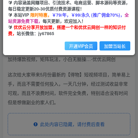
🔰 内容涵盖网赚项目、引流技术、电商运营、脚本源码等资源，
（10325期）2024【得物】新平台玩法，去重软件
每日稳定更新20-30优质付费资源课程！
加持爆款视频，矩阵玩法，小白无脑操…
🔰 本站VIP
限时特惠，
￥79/年，￥99/永久 (推广佣金70%)，
全
站资源免费下载，
每天更新，欢迎加入！
优优云网创
🔰
优优云分享开放加盟，搭建一个和优优云网创一样的知识付
私信
关注
2年前更新
费，
站长微信：jy67865
174
64
开通VIP会员
加盟当站长
这次给大家带来5月份最新的【得物】短视频项目，简单易上
手，而且不需要任何投入，一天几分钟，经过测试收益非常
可观，而且不浪费时间，软件完全免费，特别适合没有时间
但是想做副业的家人们。
此处内容已隐藏，请付费后查看