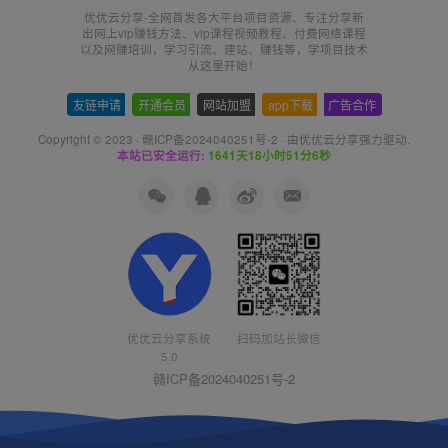
优优云分享-全网首发各大平台项目资源、专注分享新
出网上vip赚钱方法、vip课程视频教程、付费网络课程
以及网赚培训，学习引流、建站、赚钱等，学项目技术
从这里开始！
友链申请
-
开通会员
-
网站加盟
-
app下载
-
广告合作
Copyright © 2023 ·
赣ICP备2024040251号-2
· 由
优优云分享
强力驱动.
本站已安全运行:
1641天18小时51分6秒
优优云分享系统
扫码加站长微信
5.0
赣ICP备2024040251号-2