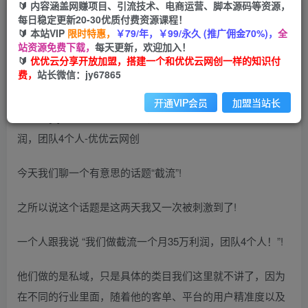
🔰 内容涵盖网赚项目、引流技术、电商运营、脚本源码等资源，
2024最新截流课程，有团队做截流一个月35万利
每日稳定更新20-30优质付费资源课程！
润，团队4个人
🔰 本站VIP
限时特惠，
￥79/年，￥99/永久 (推广佣金70%)，
全
站资源免费下载，
每天更新，欢迎加入！
🔰
优优云分享开放加盟，搭建一个和优优云网创一样的知识付
优优云网创
私信
关注
费，
站长微信：jy67865
2年前更新
939
64
开通VIP会员
加盟当站长
今天我们聊一个有意思的话题“截流”!
之所以说这个话题是这两天我又一次被刺激到了!
一个人跟我说 “我们做截流一个月35万利润，团队4个人！”!
他们做的是私域，只是具体的类目我们这里就不讲了，因为
在不同的行业里面，随着他的客单、平台的用户精准度以及