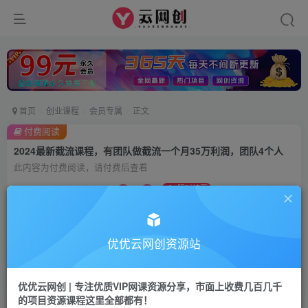
首页
创业课程
会员专属
正文
付费阅读
2024最新截流课程，有团队做截流一个月35万利润，团队4个人
此内容为付费阅读，请付费后查看
9.9
限时特惠
99
云币
云币
免费
会员
优优云网创资源站
立即购买
您当前未登录！建议登陆后购买，可保存购买订单
优优云网创 | 专注优质VIP网课资源分享，市面上收费几百几千
的项目资源课程这里全部都有！