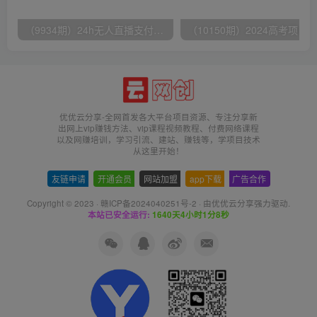
（9934期）24h无人直播支付宝项目，最新带货玩法，纯躺赚实测日入500+
优优云分享-全网首发各大平台项目资源、专注分享新
出网上vip赚钱方法、vip课程视频教程、付费网络课程
以及网赚培训，学习引流、建站、赚钱等，学项目技术
从这里开始！
友链申请
-
开通会员
-
网站加盟
-
app下载
-
广告合作
Copyright © 2023 ·
赣ICP备2024040251号-2
· 由
优优云分享
强力驱动.
本站已安全运行:
1640天4小时1分9秒