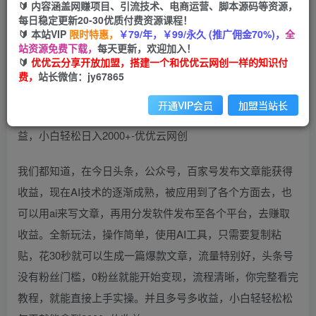
🔰 内容涵盖网赚项目、引流技术、电商运营、脚本源码等资源，
（10258期）AI撸文章，最新分发玩法，当天见收
每日稳定更新20-30优质付费资源课程！
益，小白轻松日入2000+
🔰 本站VIP
限时特惠，
￥79/年，￥99/永久 (推广佣金70%)，
全
站资源免费下载，
每天更新，欢迎加入！
优优云网创
🔰
优优云分享开放加盟，搭建一个和优优云网创一样的知识付
私信
关注
2年前更新
费，
站长微信：jy67865
654
48
开通VIP会员
加盟当站长
我们都知道，在今日头条，公众号，百家号发布文章能获得
收益，现在AI技术的逐渐成熟，被应用到了各个方面去，也
可以用ai来写文章，再用分发软件发布至各个平台，去赚取
收益。全新玩法，操作简单，使用AI工具，只需要复制粘
贴，花30秒就可以生成一篇爆款文章，流量特别好，头条号
没有粉丝门槛，0粉丝就能开始变现，流程清晰，你完整看完
教程，就能直接上手实操。并且多号多收益，小白轻轻松松