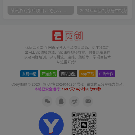
某讯游戏搬砖项目，0投入，可以挂机，轻松上手,月入3000+上不封顶
优优云分享-全网首发各大平台项目资源、专注分享新
出网上vip赚钱方法、vip课程视频教程、付费网络课程
以及网赚培训，学习引流、建站、赚钱等，学项目技术
从这里开始！
友链申请
-
开通会员
-
网站加盟
-
app下载
-
广告合作
Copyright © 2023 ·
赣ICP备2024040251号-2
· 由
优优云分享
强力驱动.
本站已安全运行:
1637天14小时50分31秒