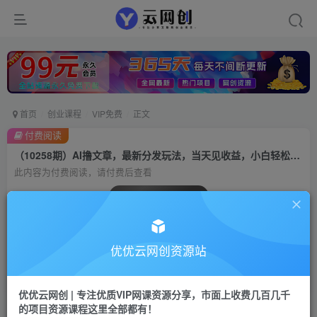
首页
创业课程
VIP免费
正文
付费阅读
（10258期）AI撸文章，最新分发玩法，当天见收益，小白轻松日入2000+
此内容为付费阅读，请付费后查看
会员专属资源
免费
会员
优优云网创资源站
您暂无购买权限，请先开通会员
开通会员
优优云网创 | 专注优质VIP网课资源分享，市面上收费几百几千
的项目资源课程这里全部都有！