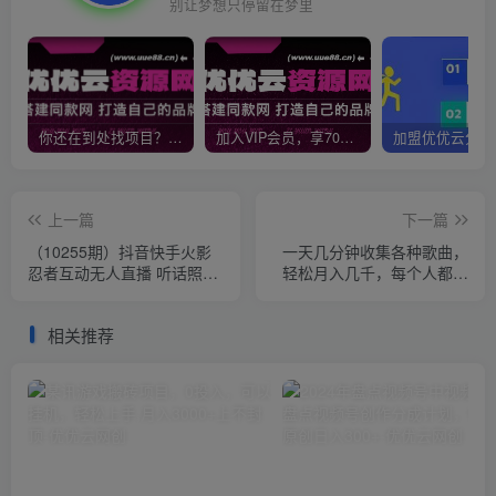
别让梦想只停留在梦里
你还在到处找项目？还在当韭菜？我靠网创资源站一个月收入5万+，曾经我也是个失败者。
加入VIP会员，享70%的推广提成，免费学习多种网上创业课程，菜鸟秒变大神！
上一篇
下一篇
（10255期）抖音快手火影
一天几分钟收集各种歌曲，
忍者互动无人直播 听话照做
轻松月入几千，每个人都可
早进吃肉 日入5000+教程
以去操作的小项目
+软件…
相关推荐