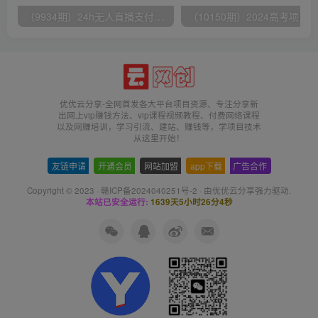
（9934期）24h无人直播支付宝项目，最新带货玩法，纯躺赚实测日入500+
优优云分享-全网首发各大平台项目资源、专注分享新
出网上vip赚钱方法、vip课程视频教程、付费网络课程
以及网赚培训，学习引流、建站、赚钱等，学项目技术
从这里开始！
友链申请
-
开通会员
-
网站加盟
-
app下载
-
广告合作
Copyright © 2023 ·
赣ICP备2024040251号-2
· 由
优优云分享
强力驱动.
本站已安全运行:
1639天5小时26分5秒