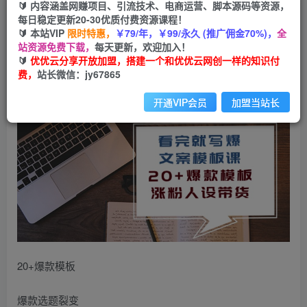
🔰 内容涵盖网赚项目、引流技术、电商运营、脚本源码等资源，
（10231期）看完 就写爆的文案模板课，20+爆款
每日稳定更新20-30优质付费资源课程！
模板 涨粉人设带货（11节课）
🔰 本站VIP
限时特惠，
￥79/年，￥99/永久 (推广佣金70%)，
全
站资源免费下载，
每天更新，欢迎加入！
🔰
优优云分享开放加盟，搭建一个和优优云网创一样的知识付
优优云网创
私信
关注
费，
站长微信：jy67865
2年前更新
186
11
开通VIP会员
加盟当站长
20+爆款模板
爆款选题裂变