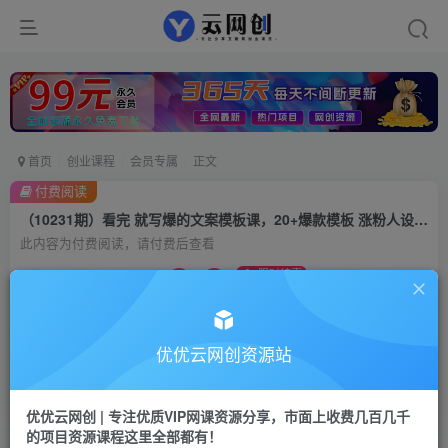
首页
创业课程
会员专属
正文
付费阅读
（10231期）看完 就写爆的文案模板课，20+爆款模板 涨粉人设带货（11节课）
此内容为付费阅读，请付费后查看
9.9
限时特惠
99
云币
云币
免费
会员
优优云网创资源站
立即购买
您当前未登录！建议登陆后购买，可保存购买订单
优优云网创 | 专注优质VIP网课资源分享，市面上收费几百几千
的项目资源课程这里全部都有！