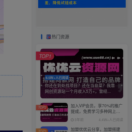
热门资源
TOP1
6.5W+人已阅读
你还在到处找项目？还在当韭菜？我靠
网创资源站一个月收入5万+，曾经...
加入VIP会员，享70%的推广
TOP2
提成，免费学习多种网上创
业课程，菜鸟秒变大神！
3年前
4.4W+人已阅读
加盟优优云分享，加盟搭建
TOP3