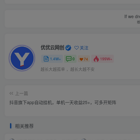
If we dr
优优云网创
关注
1.4W+
0
199W+
74
越长大越孤单 ，越长大越不安
上一篇
抖音旗下app自动挂机，单机一天收益25+，可多开矩阵
相关推荐