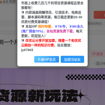
免费
会员
市面上收费几百几千的项目资源课程这里全
部都有！
🔰 内容涵盖网赚项目、引流技术、电商运
营、脚本源码等资源，每日稳定更新20-30
优质付费资源课程！
您当前未登录！建议登陆后购买，
🔰 本站VIP
限时特惠，
￥79/年，￥99/永久
(推广佣金70%)，
全站资源免费下载，
每天
更新，欢迎加入！
🔰
优优云分享开放加盟，搭建一个和优优
到一个月变现5W
云网创一样的知识付费，
站长微信：
jy67865
关注
开通VIP会员
加盟当站长
54