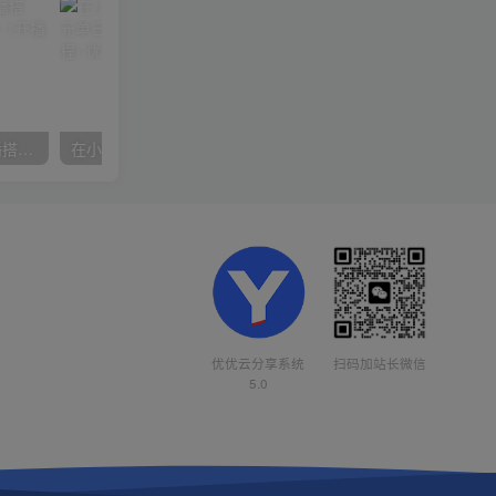
数字人操作员，数字人直播搭建、多路开播、选品技巧，0-1开播流程
在小红书引流私域卖壁纸每张29元单日最高卖出200张(0-1搭建教程)
优优云分享系统
扫码加站长微信
5.0