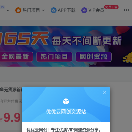
EW
免费下载
热门项目
APP下载
VIP会员
鱼无货源新玩法，中间商赚差价如何做到一个月变现5W
内容为付费阅读，请付费后查看
9.9
优优云网创资源站
限时特惠
99
币
云币
优优云网创 | 专注优质VIP网课资源分享，