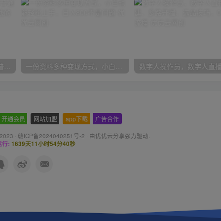
2024抖音小店全新打法，让普通人也能学会做一家长久稳定赚钱的抖店
一份资料多种变现方式，小白也能轻松上手，日入800不是问题
开通会员
-
网站加盟
-
app下载
-
广告合作
 2023 ·
赣ICP备2024040251号-2
· 由
优优云分享
强力驱动.
行:
1639天11小时54分41秒