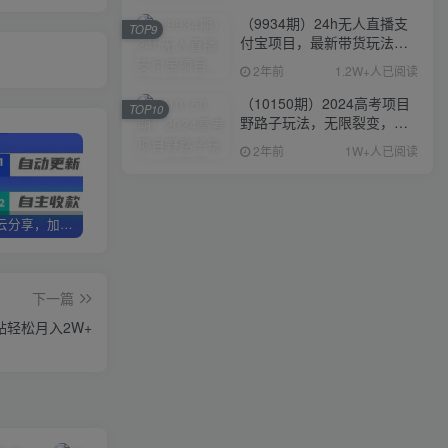
（9934期）24h无人直播支
TOP9
付宝项目，最新带货玩法，
纯躺赚实测日入500+
2年前
1.2W+人已阅读
（10150期）2024高考项目
TOP10
野路子玩法，无限裂变，最
高一天1W＋！
2年前
1W+人已阅读
加盟优优云分享，加盟搭建同款知识付费资源网站，实现长期稳定被动收入~
卖项目3年变现200W+ 学员好评如潮，长期稳定变现，可以一直干到老！
优优云分享【VIP会员专属交流群】
下一篇
贴轻松月入2W+