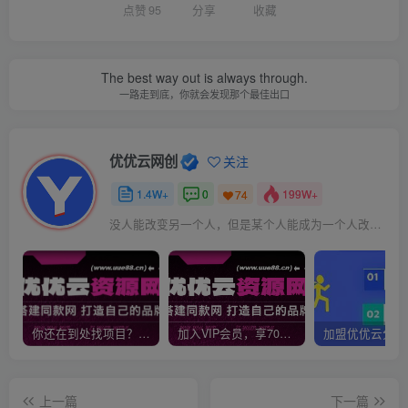
点赞
95
分享
收藏
The best way out is always through.
一路走到底，你就会发现那个最佳出口
优优云网创
关注
1.4W+
0
199W+
74
没人能改变另一个人，但是某个人能成为一个人改变的原因
你还在到处找项目？还在当韭菜？我靠网创资源站一个月收入5万+，曾经我也是个失败者。
加入VIP会员，享70%的推广提成，免费学习多种网上创业课程，菜鸟秒变大神！
上一篇
下一篇