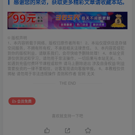
感谢您的来访，获取更多精彩文章请收藏本站。
©
版权声明
1、本内容转载于网络，版权归原作者所有！ 2、本站仅提供信息存储
空间服务，不拥有所有权，不承担相关法律责任。 3、本内容若侵犯
到你的版权利益，请联系我们，会尽快给予删除处理！ 4、本站全资
源仅供测试和学习，请勿用于非法操作，一切后果与本站无关。 5、
如遇到充值付费环节课程或软件 请马上删除退出 涉及自身权益/利益
需要投资的一律不要相信，访客发现请向客服举报。 6、本教程仅供
揭秘 请勿用于非法违规操作 否则和作者 官网 无关
THE END
会员免费
喜欢就支持一下吧