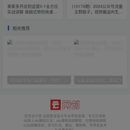
美客多开店到运营0-1全方位
(10174期）2024公众号流量
实战讲解 保姆式带你快速入
主野路子，视频搬运AI生成
门到精通
，无脑操作几分钟一个原创
作品…
相关推荐
利用脚本吸引装逼粉（色粉），打造知识付费系统，附388元美女写真项目
无脑全自动挂机，单窗口
优优云分享-全网首发各大平台项目资源、专注分享新
出网上vip赚钱方法、vip课程视频教程、付费网络课程
以及网赚培训，学习引流、建站、赚钱等，学项目技术
从这里开始！