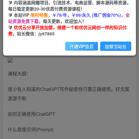
🔰 内容涵盖网赚项目、引流技术、电商运营、脚本源码等资源，
如何用ChatGPT写出杀手文案，6个月实战经验，
每日稳定更新20-30优质付费资源课程！
快速写出收钱文案（8节课）
🔰 本站VIP
限时特惠，
￥79/年，￥99/永久 (推广佣金70%)，
全
站资源免费下载，
每天更新，欢迎加入！
🔰
优优云分享开放加盟，搭建一个和优优云网创一样的知识付
优优云网创
私信
关注
费，
站长微信：jy67865
2年前发布
721
95
开通VIP会员
加盟当站长
课程大纲：
很少有人知道的ChatGPT写作秘密你只要正确使用，好文案
源源不断
如何正确使用ChatGPT
什么是提示词(Prompt)