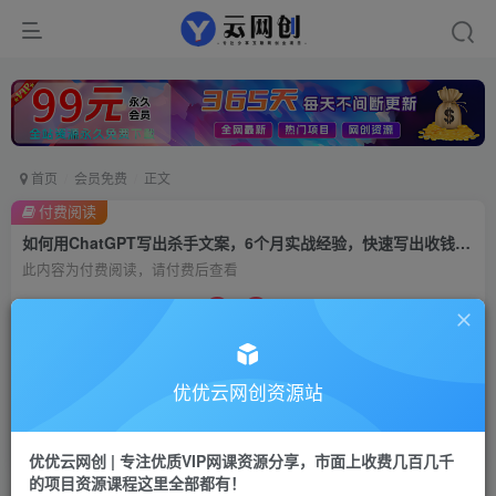
首页
会员免费
正文
付费阅读
如何用ChatGPT写出杀手文案，6个月实战经验，快速写出收钱文案（8节课）
此内容为付费阅读，请付费后查看
9.9
99
云币
云币
免费
会员
优优云网创资源站
立即购买
您当前未登录！建议登陆后购买，可保存购买订单
优优云网创 | 专注优质VIP网课资源分享，市面上收费几百几千
的项目资源课程这里全部都有！