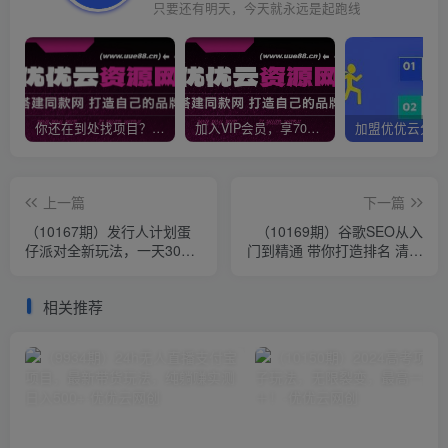
只要还有明天，今天就永远是起跑线
你还在到处找项目？还在当韭菜？我靠网创资源站一个月收入5万+，曾经我也是个失败者。
加入VIP会员，享70%的推广提成，免费学习多种网上创业课程，菜鸟秒变大神！
上一篇
下一篇
（10167期）发行人计划蛋
（10169期）谷歌SEO从入
仔派对全新玩法，一天3000
门到精通 带你打造排名 清晰
＋，蓝海暴力变现
的独立站+Google SEO工作
流
相关推荐