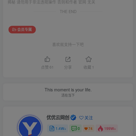
揭秘 请勿用于非法违规操作 否则和作者 官网 无关
THE END
会员专属
喜欢就支持一下吧
点赞
61
分享
收藏
1
This moment is your life.
活在当下
优优云网创
关注
1.4W+
0
199W+
74