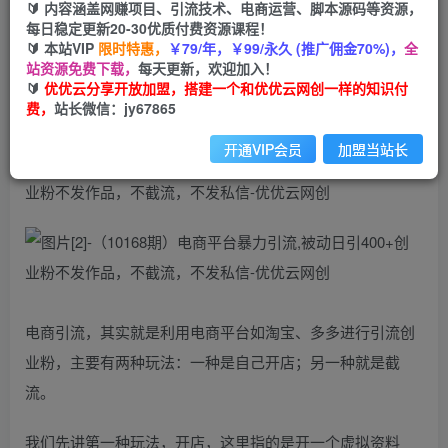
🔰 内容涵盖网赚项目、引流技术、电商运营、脚本源码等资源，
（10168期）电商平台暴力引流,被动日引400+创
每日稳定更新20-30优质付费资源课程！
业粉不发作品，不截流，不发私信
🔰 本站VIP
限时特惠，
￥79/年，￥99/永久 (推广佣金70%)，
全
站资源免费下载，
每天更新，欢迎加入！
优优云网创
🔰
优优云分享开放加盟，搭建一个和优优云网创一样的知识付
私信
关注
2年前更新
费，
站长微信：jy67865
1976
61
开通VIP会员
加盟当站长
电商引流，其实就是利用电商平台如淘宝、多多进行引流创
业粉，主要有两种玩法：一种是自己开店；另一种就是截
流。
我们先讲第一种玩法，开店，这里指的是开一个虚拟资料