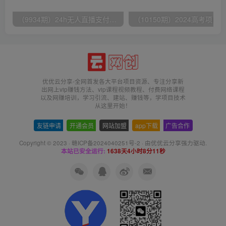
（9934期）24h无人直播支付宝项目，最新带货玩法，纯躺赚实测日入500+
优优云分享-全网首发各大平台项目资源、专注分享新
出网上vip赚钱方法、vip课程视频教程、付费网络课程
以及网赚培训，学习引流、建站、赚钱等，学项目技术
从这里开始！
友链申请
-
开通会员
-
网站加盟
-
app下载
-
广告合作
Copyright © 2023 ·
赣ICP备2024040251号-2
· 由
优优云分享
强力驱动.
本站已安全运行:
1638天4小时8分11秒