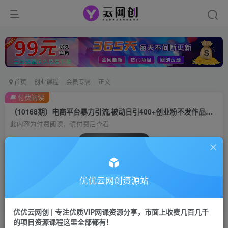
首页
创业课程
会员专属
正文
付费阅读
（10168期）电商平台暴力引流,被动日引400+创业粉不发作品，不截流，不发私信
此内容为付费阅读，请付费后查看
会员专属资源
免费
会员
优优云网创资源站
您暂无购买权限，请先开通会员
开通会员
优优云网创 | 专注优质VIP网课资源分享，市面上收费几百几千
的项目资源课程这里全部都有！