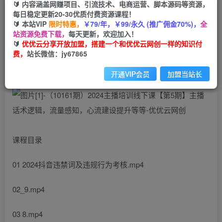
🔰 内容涵盖网赚项目、引流技术、电商运营、脚本源码等资源，
（10161期）2024主播培训线下课【第5期】主播
每日稳定更新20-30优质付费资源课程！
话术逻辑，流量感知，心流建设提升等等
🔰 本站VIP
限时特惠，
￥79/年，￥99/永久 (推广佣金70%)，
全
站资源免费下载，
每天更新，欢迎加入！
优优云网创
🔰
优优云分享开放加盟，搭建一个和优优云网创一样的知识付
私信
关注
2年前发布
费，
站长微信：jy67865
1597
121
开通VIP会员
加盟当站长
课程目录
01 2024抖音违禁词及违规行为考核.mp4
02_9.mp4
03 8.mp4