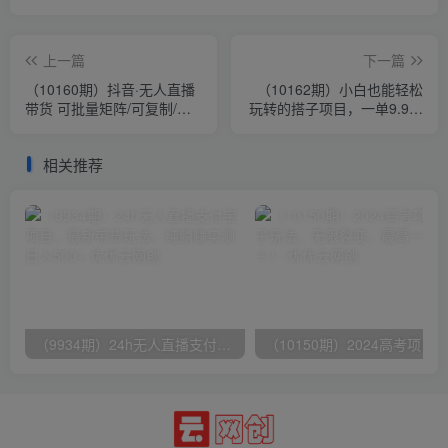
上一篇
下一篇
（10160期）抖音·无人直播
（10162期）小白也能轻松
带货 可批量矩阵/可复制/准
玩转的搭子项目，一单9.9，
备多账号去播/放大收益-全套
日入四位数
课程
相关推荐
（9934期）24h无人直播支付宝项目，最新带货玩法，纯躺赚实测日入500+