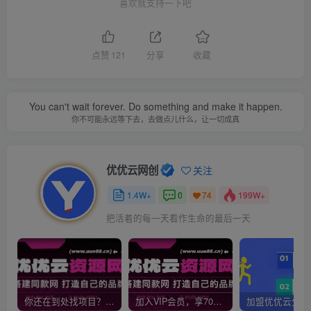
喜欢就支持一下吧
点赞
121
分享
收藏
You can't wait forever. Do something and make it happen.
你不可能永远等下去，去做点儿什么，让一切成真
优优云网创
关注
1.4W+
0
199W+
74
把活着的每一天看作生命的最后一天
你还在到处找项目？还在当韭菜？我靠网创资源站一个月收入5万+，曾经我也是个失败者。
加入VIP会员，享70%的推广提成，免费学习多种网上创业课程，菜鸟秒变大神！