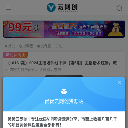
首页
创业课程
会员专属
正文
付费阅读
（10161期）2024主播培训线下课【第5期】主播话术逻辑，流量感知，心流建设提升等等
此内容为付费阅读，请付费后查看
会员专属资源
免费
会员
优优云网创资源站
您暂无购买权限，请先开通会员
开通会员
优优云网创 | 专注优质VIP网课资源分享，市面上收费几百几千
的项目资源课程这里全部都有！