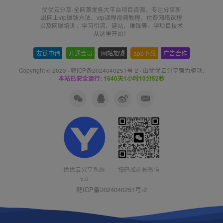
优优云分享-全网首发各大平台项目资源、专注分享新
出网上vip赚钱方法、vip课程视频教程、付费网络课程
以及网赚培训，学习引流、建站、赚钱等，学项目技术
从这里开始！
友链申请
-
开通会员
-
网站加盟
-
app下载
-
广告合作
Copyright © 2023 ·
赣ICP备2024040251号-2
· 由
优优云分享
强力驱动.
本站已安全运行:
1640天1小时10分52秒
优优云分享系统
扫码加站长微信
5.0
赣ICP备2024040251号-2