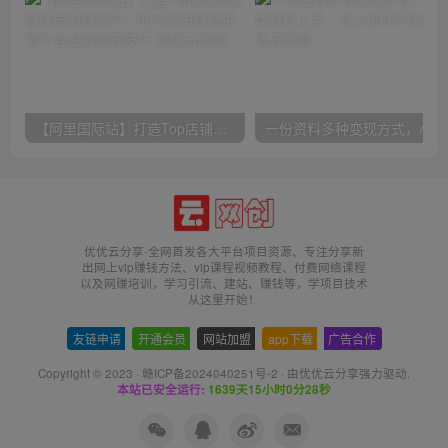
【阿里国际站】打造Top店铺&获得优质询盘客户，​95%的国际站讲师不会说的运营技巧
一份
优优云分享-全网首发各大平台项目资源、专注分享新
出网上vip赚钱方法、vip课程视频教程、付费网络课程
以及网赚培训，学习引流、建站、赚钱等，学项目技术
从这里开始！
友链申请
-
开通会员
-
网站加盟
-
app下载
-
广告合作
Copyright © 2023 ·
赣ICP备2024040251号-2
· 由
优优云分享
强力驱动.
本站已安全运行:
1639天15小时0分29秒