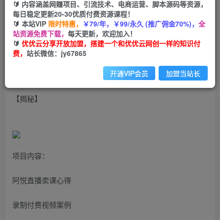
🔰 内容涵盖网赚项目、引流技术、电商运营、脚本源码等资源，
全新蓝海项目，零基础快手付费内容教学，小白也
每日稳定更新20-30优质付费资源课程！
可以操作
🔰 本站VIP
限时特惠，
￥79/年，￥99/永久 (推广佣金70%)，
全
站资源免费下载，
每天更新，欢迎加入！
🔰
优优云分享开放加盟，搭建一个和优优云网创一样的知识付
优优云网创
私信
关注
费，
站长微信：jy67865
2年前发布
1799
50
开通VIP会员
加盟当站长
全新蓝海项目，零基础快手付费内容教学，小白也可以操作
【揭秘】
项目内容：
阿悦直播卖课心得
录制付费视频案例