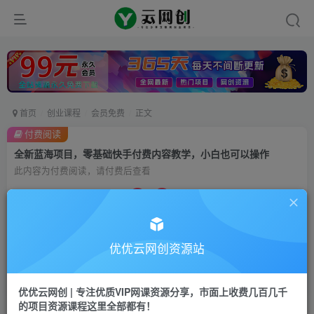
首页
创业课程
会员免费
正文
付费阅读
全新蓝海项目，零基础快手付费内容教学，小白也可以操作
此内容为付费阅读，请付费后查看
9.9
99
云币
云币
免费
会员
优优云网创资源站
立即购买
您当前未登录！建议登陆后购买，可保存购买订单
优优云网创 | 专注优质VIP网课资源分享，市面上收费几百几千
的项目资源课程这里全部都有！