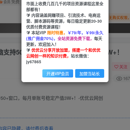
免费
会员
市面上收费几百几千的项目资源课程这里全
部都有！
🔰 内容涵盖网赚项目、引流技术、电商运
您暂无购买权限
营、脚本源码等资源，每日稳定更新20-30
优质付费资源课程！
开通会员
🔰 本站VIP
限时特惠，
￥79/年，￥99/永久
(推广佣金70%)，
全站资源免费下载，
每天
更新，欢迎加入！
🔰
优优云分享开放加盟，搭建一个和优优
电脑支持50+窗口，每月单账号稳定产值3W+！
云网创一样的知识付费，
站长微信：
jy67865
关注
开通VIP会员
加盟当站长
167
内容已隐藏，请付费后查看