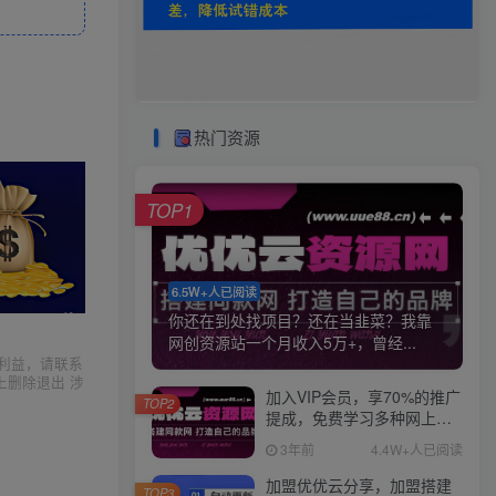
热门资源
TOP1
6.5W+人已阅读
你还在到处找项目？还在当韭菜？我靠
网创资源站一个月收入5万+，曾经...
利益，请联系
上删除退出 涉
加入VIP会员，享70%的推广
TOP2
提成，免费学习多种网上创
业课程，菜鸟秒变大神！
3年前
4.4W+人已阅读
加盟优优云分享，加盟搭建
TOP3