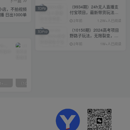
下一篇
（9934期）24h无人直播支
音小店，不拍视频
TOP9
付宝项目，最新带货玩法，
播 日出1000单
纯躺赚实测日入500+
2年前
1.2W+人已阅读
（10150期）2024高考项目
TOP10
野路子玩法，无限裂变，最
高一天1W＋！
2年前
1W+人已阅读
无脑全自动挂机，单窗口18+，可挂100+窗口，手机电脑均可操作
（10041期）拼多多店铺最新高效引流术，轻松引流400+创业粉，精准日变现五位数！