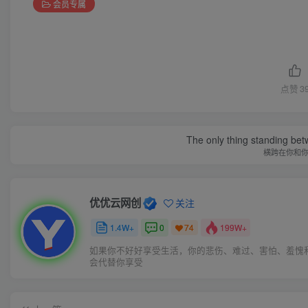
会员专属
点赞
3
The only thing standing bet
横跨在你和
优优云网创
关注
1.4W+
0
199W+
74
如果你不好好享受生活，你的悲伤、难过、害怕、羞愧
会代替你享受