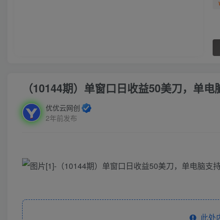
（10144期）单窗口日收益50美刀，单
优优云网创
2年前发布
此处