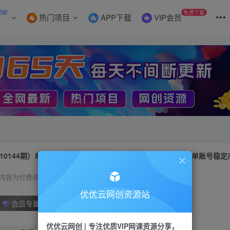
EW
免费下载
热门项目
APP下载
VIP会员
10144期）单窗口日收益50美刀，单电脑支持50+窗口，每月单账号稳定
内容为付费阅读，请付费后查看
优优云网创资源站
会员专属资源
优优云网创 | 专注优质VIP网课资源分享，