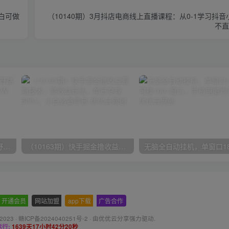
小白可做
（10140期）3月抖店电商线上直播课程：从0-1学习抖
不直
（10150期）2024高考项目野路子玩法，无限裂变，最高一天1W＋！
（10163期）快手掘金撸收益最新技术，高收益玩法，单日变现500+，小白必备项目
开通会员
-
网站加盟
-
app下载
-
广告合作
 2023 ·
赣ICP备2024040251号-2
· 由
优优云分享
强力驱动.
行:
1639天17小时42分20秒