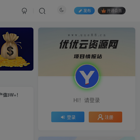
发布
开通会员
产值3W+！
HI！请登录
注册
登录