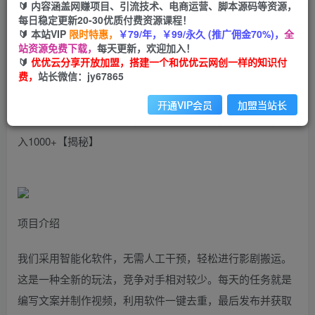
🔰 内容涵盖网赚项目、引流技术、电商运营、脚本源码等资源，
新思路，中视频双重去重，一键分发多平台，简单
每日稳定更新20-30优质付费资源课程！
操作，日入1000+
🔰 本站VIP
限时特惠，
￥79/年，￥99/永久 (推广佣金70%)，
全
站资源免费下载，
每天更新，欢迎加入！
🔰
优优云分享开放加盟，搭建一个和优优云网创一样的知识付
优优云网创
私信
关注
费，
站长微信：jy67865
2年前发布
1646
80
开通VIP会员
加盟当站长
新思路，中视频双重去重，一键分发多平台，简单操作，日
入1000+【揭秘】
项目介绍
我们采用智能化软件，无需人工干预，轻松进行影剧搬运。
这是一种全新的玩法，竞争对手相对较少。每天的任务就是
编写文案并制作视频，利用软件一键去重，最后发布并获取