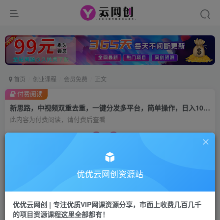
首页
创业课程
会员免费
正文
付费阅读
新思路，中视频双重去重，一键分发多平台，简单操作，日入1000+
此内容为付费阅读，请付费后查看
9.9
99
云币
云币
免费
会员
优优云网创资源站
立即购买
您当前未登录！建议登陆后购买，可保存购买订单
优优云网创 | 专注优质VIP网课资源分享，市面上收费几百几千
的项目资源课程这里全部都有！