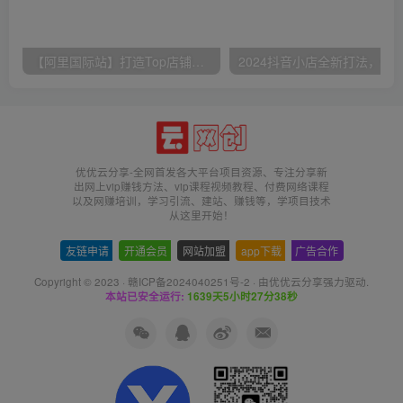
【阿里国际站】打造Top店铺&获得优质询盘客户，​95%的国际站讲师不会说的运营技巧
优优云分享-全网首发各大平台项目资源、专注分享新
出网上vip赚钱方法、vip课程视频教程、付费网络课程
以及网赚培训，学习引流、建站、赚钱等，学项目技术
从这里开始！
友链申请
-
开通会员
-
网站加盟
-
app下载
-
广告合作
Copyright © 2023 ·
赣ICP备2024040251号-2
· 由
优优云分享
强力驱动.
本站已安全运行:
1639天5小时27分38秒