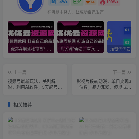
1.4W+
0
199W+
74
在沉默中努力，让成功自己发声
你还在到处找项目？还在当韭菜？我靠网创资源站一个月收入5万+，曾经我也是个失败者。
加入VIP会员，享70%的推广提成，免费学习多种网上创业课程，菜鸟秒变大神！
上一篇
下一篇
视频号最新玩法，美剧解
影视片段转动漫，单日变现3
说，利用AI软件，3天起号，
位数，暴力涨粉，傻瓜式操
新手小白也能月入2万+
作，小白也能轻松上手
相关推荐