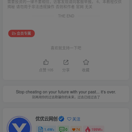
需要投资的一律不要相信，访客发现请向客服举报。 6、本教程仅供
揭秘 请勿用于非法违规操作 否则和作者 官网 无关
THE END
会员专属
喜欢就支持一下吧
点赞
105
分享
收藏
Stop cheating on your future with your past... it's over.
别再用你的过去欺骗你的未来，过去已经过去了
优优云网创
关注
1.4W+
0
199W+
74