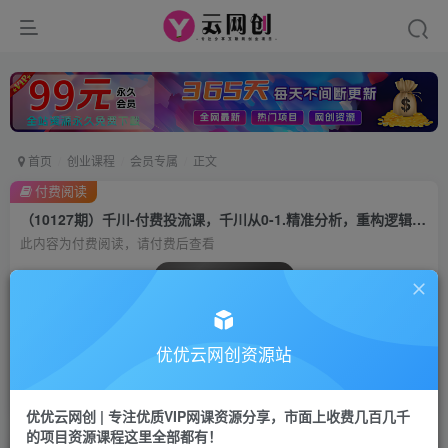
首页
创业课程
会员专属
正文
付费阅读
（10127期）千川-付费投流课，千川从0-1.精准分析，重构逻辑实战训练（32节课）
此内容为付费阅读，请付费后查看
会员专属资源
免费
会员
优优云网创资源站
您暂无购买权限，请先开通会员
开通会员
优优云网创 | 专注优质VIP网课资源分享，市面上收费几百几千
的项目资源课程这里全部都有！