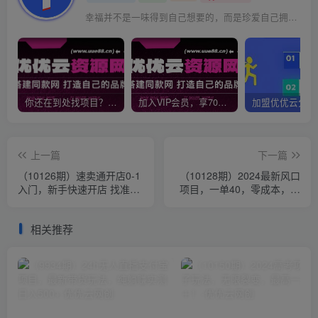
幸福并不是一味得到自己想要的，而是珍爱自己拥有的
你还在到处找项目？还在当韭菜？我靠网创资源站一个月收入5万+，曾经我也是个失败者。
加入VIP会员，享70%的推广提成，免费学习多种网上创业课程，菜鸟秒变大神！
上一篇
下一篇
（10126期）速卖通开店0-1
（10128期）2024最新风口
入门，新手快速开店 找准商
项目，一单40，零成本，日
机市场 成功海外掘金（8节
入2000+，100%必赚，无脑
课）
操作
相关推荐