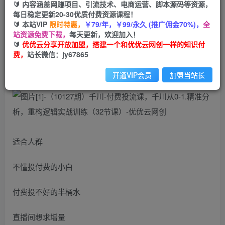
🔰 内容涵盖网赚项目、引流技术、电商运营、脚本源码等资源，
（10127期）千川-付费投流课，千川从0-1.精准分
每日稳定更新20-30优质付费资源课程！
析，重构逻辑实战训练（32节课）
🔰 本站VIP
限时特惠，
￥79/年，￥99/永久 (推广佣金70%)，
全
站资源免费下载，
每天更新，欢迎加入！
优优云网创
🔰
优优云分享开放加盟，搭建一个和优优云网创一样的知识付
私信
关注
2年前发布
费，
站长微信：jy67865
886
105
开通VIP会员
加盟当站长
适合人群
不懂投付费的小白
付费投不好的半桶水
直播间想求增量