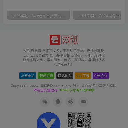
（9934期）24h无人直播支付宝项目，最新带货玩法，纯躺赚实测日入500+
优优云分享-全网首发各大平台项目资源、专注分享新
出网上vip赚钱方法、vip课程视频教程、付费网络课程
以及网赚培训，学习引流、建站、赚钱等，学项目技术
从这里开始！
友链申请
-
开通会员
-
网站加盟
-
app下载
-
广告合作
Copyright © 2023 ·
赣ICP备2024040251号-2
· 由
优优云分享
强力驱动.
本站已安全运行:
1638天7小时16分11秒