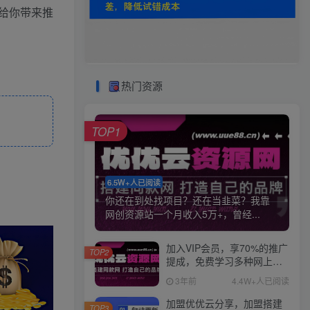
给你带来推
热门资源
TOP1
6.5W+人已阅读
你还在到处找项目？还在当韭菜？我靠
网创资源站一个月收入5万+，曾经...
加入VIP会员，享70%的推广
TOP2
提成，免费学习多种网上创
业课程，菜鸟秒变大神！
3年前
4.4W+人已阅读
加盟优优云分享，加盟搭建
TOP3