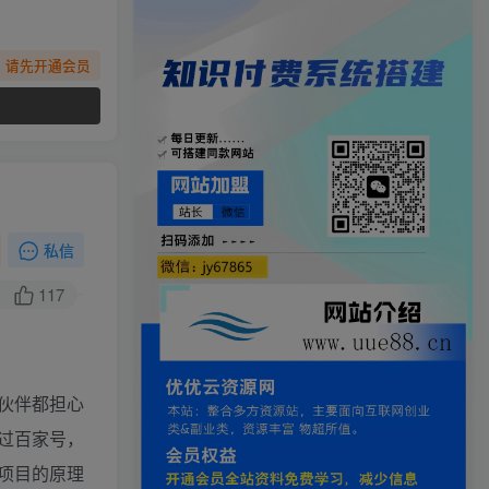
，请先开通会员
私信
117
伙伴都担心
过百家号，
项目的原理