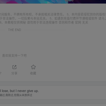
空间服务，不拥有所有权，不承担相关法律责任。 3、本内容若侵犯到你的版权
于非法操作，一切后果与本站无关。 5、如遇到充值付费环节课程或软件 请马
6、本教程仅供揭秘 请勿用于非法违规操作 否则和作者 官网 无关
THE END
喜欢就支持一下吧
7
分享
收藏
 I lose, but I never give up.
输过,我败过,但我从未放弃过