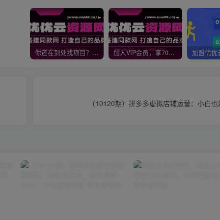
你还在到处找项目？还在当韭菜？我靠网创资源站一个月收入5万+，曾经我也是个失败者。
加入VIP会员，享70%的推广提成，免费学习多种网上创业课程，菜鸟秒变大神！
（10120期）拼多多虚拟店铺运营：小白也能