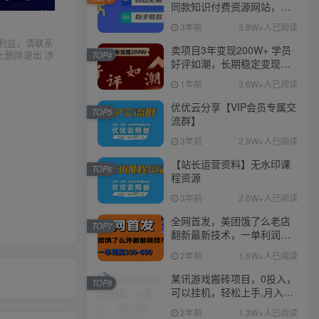
同款知识付费资源网站，实
现长期稳定被动收入~
3年前
3.8W+人已阅读
利益，请联系
卖项目3年变现200W+ 学员
上删除退出 涉
TOP4
好评如潮，长期稳定变现，
可以一直干到老！
1年前
3.6W+人已阅读
优优云分享【VIP会员专属交
TOP5
流群】
3年前
2.9W+人已阅读
【站长运营资料】无水印课
TOP6
程资源
3年前
2.6W+人已阅读
全网首发，美团饿了么老店
TOP7
翻新最新技术，一单利润
300-600
2年前
1.6W+人已阅读
某讯游戏搬砖项目，0投入，
TOP8
可以挂机，轻松上手,月入
3000+上不封顶
2年前
1.3W+人已阅读