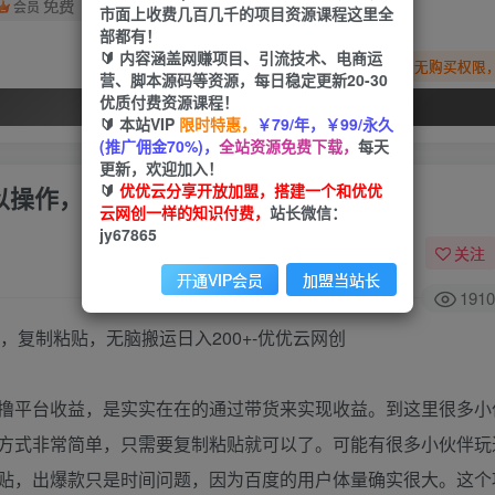
免费
会员
市面上收费几百几千的项目资源课程这里全
部都有！
🔰 内容涵盖网赚项目、引流技术、电商运
您暂无购买权限
营、脚本源码等资源，每日稳定更新20-30
优质付费资源课程！
开通会员
🔰 本站VIP
限时特惠，
￥79/年，￥99/永久
(推广佣金70%)，
全站资源免费下载，
每天
更新，欢迎加入！
🔰
优优云分享开放加盟，搭建一个和优优
以操作，复制粘贴，无脑搬运日入200+
云网创一样的知识付费，
站长微信：
jy67865
关注
开通VIP会员
加盟当站长
1910
撸平台收益，是实实在在的通过带货来实现收益。到这里很多小
方式非常简单，只需要复制粘贴就可以了。可能有很多小伙伴玩
贴，出爆款只是时间问题，因为百度的用户体量确实很大。这个