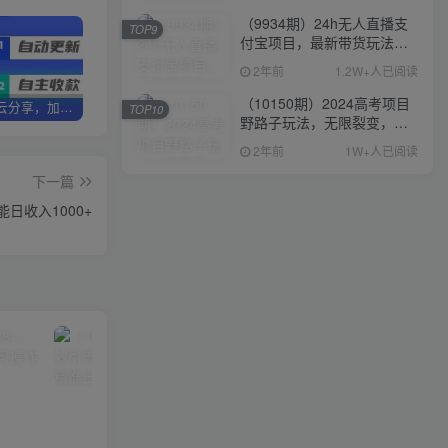
（9934期）24h无人直播支
TOP9
付宝项目，最新带货玩法，
纯躺赚实测日入500+
2年前
1.2W+人已阅读
（10150期）2024高考项目
加盟优优云分享，加盟搭建同款知识付费资源网站，实现长期稳定被动收入~
卖项目3年变现200W+ 学员好评如潮，长期稳定变现，可以一直干到老！
优优云分享【VIP会员专属交流群】
TOP10
野路子玩法，无限裂变，最
高一天1W＋！
2年前
1W+人已阅读
下一篇
日收入1000+