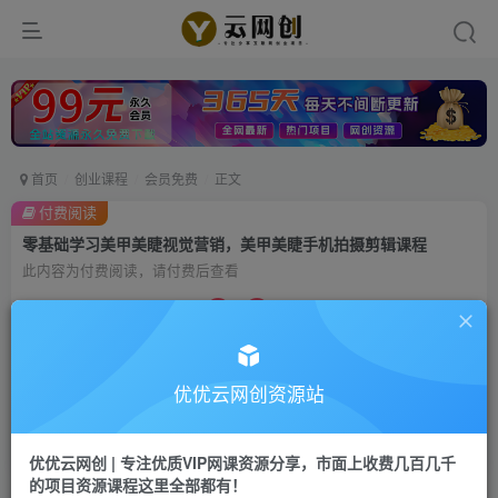
首页
创业课程
会员免费
正文
付费阅读
零基础学习美甲美睫视觉营销，美甲美睫手机拍摄剪辑课程
此内容为付费阅读，请付费后查看
9.9
99
云币
云币
免费
会员
优优云网创资源站
立即购买
您当前未登录！建议登陆后购买，可保存购买订单
优优云网创 | 专注优质VIP网课资源分享，市面上收费几百几千
的项目资源课程这里全部都有！