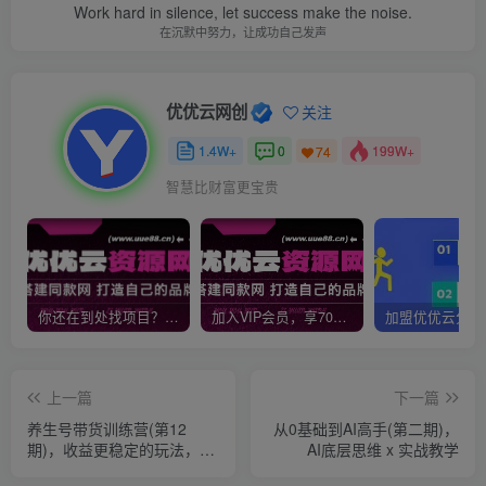
Work hard in silence, let success make the noise.
在沉默中努力，让成功自己发声
优优云网创
关注
1.4W+
0
199W+
74
智慧比财富更宝贵
你还在到处找项目？还在当韭菜？我靠网创资源站一个月收入5万+，曾经我也是个失败者。
加入VIP会员，享70%的推广提成，免费学习多种网上创业课程，菜鸟秒变大神！
上一篇
下一篇
养生号带货训练营(第12
从0基础到AI高手(第二期)，
期)，收益更稳定的玩法，让
AI底层思维 x 实战教学
你带货收益爆炸