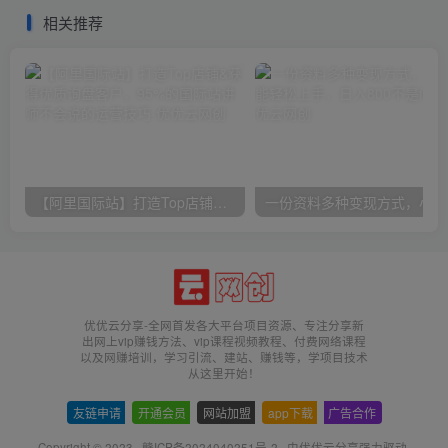
相关推荐
【阿里国际站】打造Top店铺&获得优质询盘客户，​95%的国际站讲师不会说的运营技巧
一份
优优云分享-全网首发各大平台项目资源、专注分享新
出网上vip赚钱方法、vip课程视频教程、付费网络课程
以及网赚培训，学习引流、建站、赚钱等，学项目技术
从这里开始！
友链申请
-
开通会员
-
网站加盟
-
app下载
-
广告合作
Copyright © 2023 ·
赣ICP备2024040251号-2
· 由
优优云分享
强力驱动.