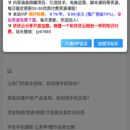
🔰 内容涵盖网赚项目、引流技术、电商运营、脚本源码等资源，
零基础学习美甲美睫视觉营销，美甲美睫手机拍摄
每日稳定更新20-30优质付费资源课程！
剪辑课程
🔰 本站VIP
限时特惠，
￥79/年，￥99/永久 (推广佣金70%)，
全
站资源免费下载，
每天更新，欢迎加入！
🔰
优优云分享开放加盟，搭建一个和优优云网创一样的知识付
优优云网创
私信
关注
费，
站长微信：jy67865
2年前发布
918
125
开通VIP会员
加盟当站长
零基础学习美甲睫视觉营销，美甲美睫手机拍摄剪辑课程
上热门的美业视频，如何用手机拍出?
高级店铺环境/产品呈现，如何用手机实现?
学会构图/剪辑/修图 打造美业差异化标签
学会手机摄影 让美甲/睫作品更出圈