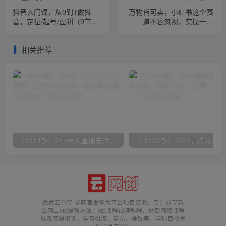
抖音入门课，从0到1做抖
万物皆可卖，小红书这个赛
音，定位/起号/盈利（9节
道不容忽视，实操一天
课）
300！
相关推荐
（9934期）24h无人直播支付宝项目，最新带货玩法，纯躺赚实测日入500+
优优云分享-全网首发各大平台项目资源、专注分享新
出网上vip赚钱方法、vip课程视频教程、付费网络课程
以及网赚培训，学习引流、建站、赚钱等，学项目技术