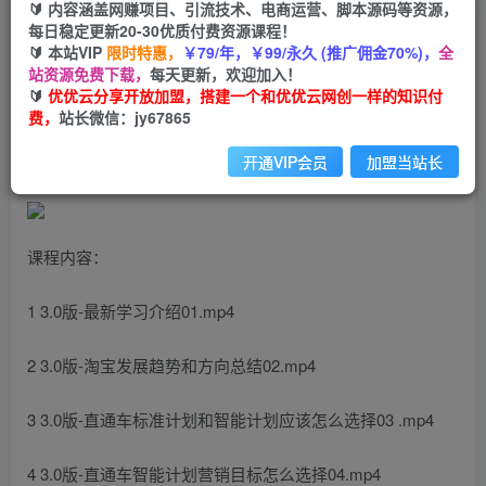
🔰 内容涵盖网赚项目、引流技术、电商运营、脚本源码等资源，
2024无界直通车实战班，万相无界关键词推广，
每日稳定更新20-30优质付费资源课程！
4.0升级版 系统化 理论+实操
🔰 本站VIP
限时特惠，
￥79/年，￥99/永久 (推广佣金70%)，
全
站资源免费下载，
每天更新，欢迎加入！
🔰
优优云分享开放加盟，搭建一个和优优云网创一样的知识付
优优云网创
私信
关注
费，
站长微信：jy67865
2年前更新
1627
50
开通VIP会员
加盟当站长
课程内容：
1 3.0版-最新学习介绍01.mp4
2 3.0版-淘宝发展趋势和方向总结02.mp4
3 3.0版-直通车标准计划和智能计划应该怎么选择03 .mp4
4 3.0版-直通车智能计划营销目标怎么选择04.mp4