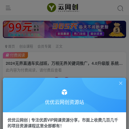
首页
创业课程
会员专属
正文
付费阅读
2024无界直通车实战班，万相无界关键词推广，4.0升级版 系统化 理论+实操
此内容为付费阅读，请付费后查看
9.9
99
云币
云币
免费
会员
优优云网创资源站
立即购买
您当前未登录！建议登陆后购买，可保存购买订单
优优云网创 | 专注优质VIP网课资源分享，市面上收费几百几千
的项目资源课程这里全部都有！