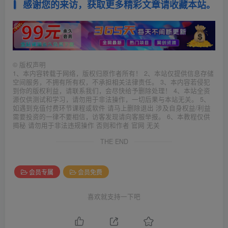
感谢您的来访，获取更多精彩文章请收藏本站。
©
版权声明
1、本内容转载于网络，版权归原作者所有！ 2、本站仅提供信息存储
空间服务，不拥有所有权，不承担相关法律责任。 3、本内容若侵犯
到你的版权利益，请联系我们，会尽快给予删除处理！ 4、本站全资
源仅供测试和学习，请勿用于非法操作，一切后果与本站无关。 5、
如遇到充值付费环节课程或软件 请马上删除退出 涉及自身权益/利益
需要投资的一律不要相信，访客发现请向客服举报。 6、本教程仅供
揭秘 请勿用于非法违规操作 否则和作者 官网 无关
THE END
会员专属
会员免费
喜欢就支持一下吧