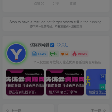
点赞
50
分享
收藏
Stop to have a rest, do not forget others still in the running.
停下来休息的时候，不要忘记别人还在奔跑
优优云网创
关注
1.4W+
0
199W+
74
一个人仅仅因为软弱无能或优柔寡断就完全可能招致痛苦
你还在到处找项目？还在当韭菜？我靠网创资源站一个月收入5万+，曾经我也是个失败者。
加入VIP会员，享70%的推广提成，免费学习多种网上创业课程，菜鸟秒变大神！
上一篇
下一篇