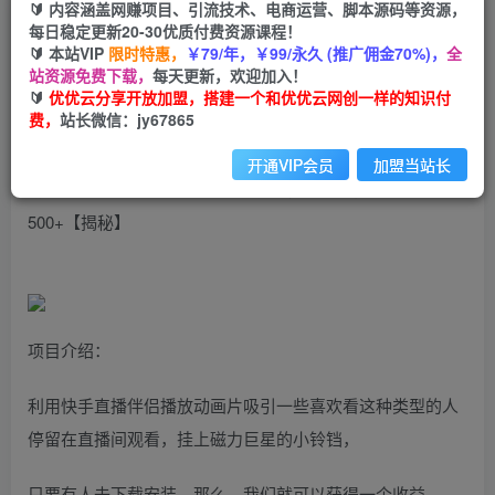
🔰 内容涵盖网赚项目、引流技术、电商运营、脚本源码等资源，
动画熊出没-无人直播播剧2.0新玩法，小白也能轻
每日稳定更新20-30优质付费资源课程！
松日入500+
🔰 本站VIP
限时特惠，
￥79/年，￥99/永久 (推广佣金70%)，
全
站资源免费下载，
每天更新，欢迎加入！
🔰
优优云分享开放加盟，搭建一个和优优云网创一样的知识付
优优云网创
私信
关注
费，
站长微信：jy67865
2年前发布
867
105
开通VIP会员
加盟当站长
动画熊出没-无人直播播剧2.0新玩法，小白也能轻松日入
500+【揭秘】
项目介绍：
利用快手直播伴侣播放动画片吸引一些喜欢看这种类型的人
停留在直播间观看，挂上磁力巨星的小铃铛，
只要有人去下载安装，那么，我们就可以获得一个收益。