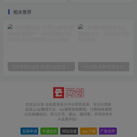
号 自然流起号等
创，多平台发布
相关推荐
【阿里国际站】打造Top店铺&获得优质询盘客户，​95%的国际站讲师不会说的运营技巧
一份
优优云分享-全网首发各大平台项目资源、专注分享新
出网上vip赚钱方法、vip课程视频教程、付费网络课程
以及网赚培训，学习引流、建站、赚钱等，学项目技术
从这里开始！
友链申请
-
开通会员
-
网站加盟
-
app下载
-
广告合作