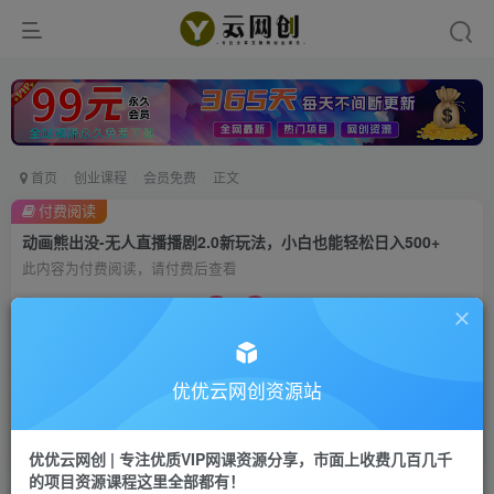
首页
创业课程
会员免费
正文
付费阅读
动画熊出没-无人直播播剧2.0新玩法，小白也能轻松日入500+
此内容为付费阅读，请付费后查看
9.9
99
云币
云币
免费
会员
优优云网创资源站
立即购买
您当前未登录！建议登陆后购买，可保存购买订单
优优云网创 | 专注优质VIP网课资源分享，市面上收费几百几千
的项目资源课程这里全部都有！