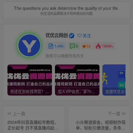
The questions you ask determine the quality of your life.
你生活的品质取决于你所提出的问题
优优云网创
关注
1.4W+
0
199W+
74
微笑可以晴朗所有的天
你还在到处找项目？还在当韭菜？我靠网创资源站一个月收入5万+，曾经我也是个失败者。
加入VIP会员，享70%的推广提成，免费学习多种网上创业课程，菜鸟秒变大神！
上一篇
下一篇
2024年抖音直播起号教程，
小众赛道掘金，视频制作简
正价起号 日不落直播间起
单，轻松引爆流量，条条原