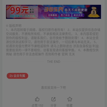
©
版权声明
1、本内容转载于网络，版权归原作者所有！ 2、本站仅提供信息存储
空间服务，不拥有所有权，不承担相关法律责任。 3、本内容若侵犯
到你的版权利益，请联系我们，会尽快给予删除处理！ 4、本站全资
源仅供测试和学习，请勿用于非法操作，一切后果与本站无关。 5、
如遇到充值付费环节课程或软件 请马上删除退出 涉及自身权益/利益
需要投资的一律不要相信，访客发现请向客服举报。 6、本教程仅供
揭秘 请勿用于非法违规操作 否则和作者 官网 无关
THE END
会员专属
喜欢就支持一下吧
点赞
152
分享
收藏