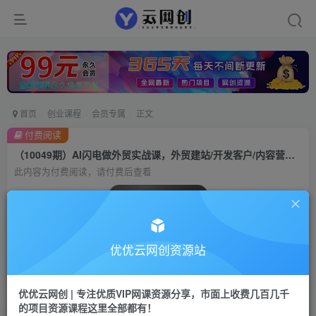
首页
创业课程
会员专属
正文
付费阅读
（10049期）AI闪电做外贸实战课，外贸建站/开发客户/内容营销/从0到3做外贸AI-62节
此内容为付费阅读，请付费后查看
会员专属资源
免费
会员
优优云网创资源站
您暂无购买权限，请先开通会员
开通会员
优优云网创 | 专注优质VIP网课资源分享，市面上收费几百几千
的项目资源课程这里全部都有！