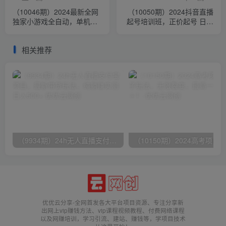
（10046期）2024最新全网
（10050期）2024抖音直播
独家小游戏全自动，单机
起号培训班，正价起号 日不
40~60,稳定躺赚，小白都能
落直播间起号 自然流起号
月入过万
等-33节
相关推荐
（9934期）24h无人直播支付宝项目，最新带货玩法，纯躺赚实测日入500+
优优云分享-全网首发各大平台项目资源、专注分享新
出网上vip赚钱方法、vip课程视频教程、付费网络课程
以及网赚培训，学习引流、建站、赚钱等，学项目技术