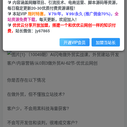
🔰 内容涵盖网赚项目、引流技术、电商运营、脚本源码等资源，
（10049期）AI闪电做外贸实战课，外贸建站/开发
每日稳定更新20-30优质付费资源课程！
客户/内容营销/从0到3做外贸AI-62节
🔰 本站VIP
限时特惠，
￥79/年，￥99/永久 (推广佣金70%)，
全
站资源免费下载，
每天更新，欢迎加入！
优优云网创
🔰
优优云分享开放加盟，搭建一个和优优云网创一样的知识付
私信
关注
2年前发布
费，
站长微信：jy67865
899
152
开通VIP会员
加盟当站长
你是否存在以下情况
在做外贸，但不懂独立站技术?
客户少，不会用黑科技海量获客?
不会写开发信和谈判，很难成交客户?