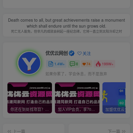
Death comes to all, but great achievements raise a monument
which shall endure until the sun grows old.
死亡无人能免，但非凡的成就会树起一座纪念碑，它将一直立到太阳冷却之时
优优云网创
关注
1.4W+
0
199W+
74
如果你累了，学会休息，而不是放弃
你还在到处找项目？还在当韭菜？我靠网创资源站一个月收入5万+，曾经我也是个失败者。
加入VIP会员，享70%的推广提成，免费学习多种网上创业课程，菜鸟秒变大神！
上一篇
下一篇