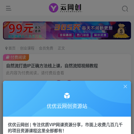
首页
创业课程
会员免费
正文
付费阅读
自然流打造IP正确方法线上课，自然流短视频教程
此内容为付费阅读，请付费后查看
9.9
99
云币
云币
免费
会员
优优云网创资源站
立即购买
您当前未登录！建议登陆后购买，可保存购买订单
优优云网创 | 专注优质VIP网课资源分享，市面上收费几百几千
的项目资源课程这里全部都有！