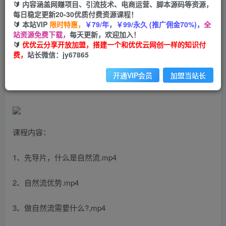
🔰 内容涵盖网赚项目、引流技术、电商运营、脚本源码等资源，
自然流打造IP正确方法线上课，自然流短视频教程
每日稳定更新20-30优质付费资源课程！
🔰 本站VIP
限时特惠，
￥79/年，￥99/永久 (推广佣金70%)，
全
优优云网创
站资源免费下载，
每天更新，欢迎加入！
私信
关注
2年前发布
🔰
优优云分享开放加盟，搭建一个和优优云网创一样的知识付
费，
站长微信：jy67865
1532
116
自然流打造IP正确方法线上课，自然流短视频教程
开通VIP会员
加盟当站长
课程内容：
1、先导片，什么是自然流.mp4
2、自然流优势.mp4
3、做自然流需要什么?,mp4