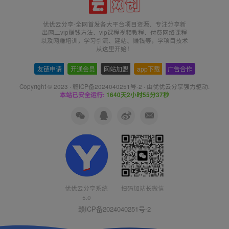
优优云分享-全网首发各大平台项目资源、专注分享新
出网上vip赚钱方法、vip课程视频教程、付费网络课程
以及网赚培训，学习引流、建站、赚钱等，学项目技术
从这里开始！
友链申请
-
开通会员
-
网站加盟
-
app下载
-
广告合作
Copyright © 2023 ·
赣ICP备2024040251号-2
· 由
优优云分享
强力驱动.
本站已安全运行:
1640天2小时55分37秒
优优云分享系统
扫码加站长微信
5.0
赣ICP备2024040251号-2