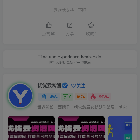
喜欢就支持一下吧
点赞
50
分享
收藏
1
Time and experience heals pain.
时间和经历会抚平一切伤痛
优优云网创
关注
1.4W+
0
199W+
74
世界犹如一面镜子：朝它皱眉它就朝你皱眉，朝它微笑它也吵你微笑