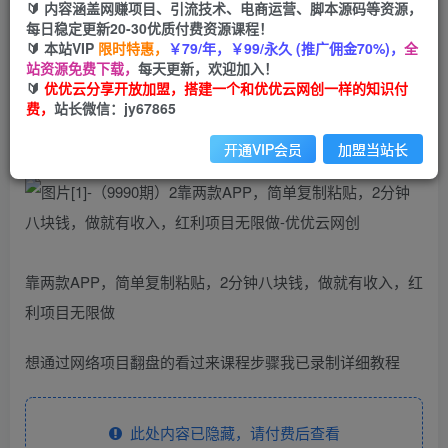
🔰 内容涵盖网赚项目、引流技术、电商运营、脚本源码等资源，
（9990期）2靠两款APP，简单复制粘贴，2分钟
每日稳定更新20-30优质付费资源课程！
八块钱，做就有收入，红利项目无限做
🔰 本站VIP
限时特惠，
￥79/年，￥99/永久 (推广佣金70%)，
全
站资源免费下载，
每天更新，欢迎加入！
优优云网创
🔰
优优云分享开放加盟，搭建一个和优优云网创一样的知识付
私信
关注
2年前发布
费，
站长微信：jy67865
844
50
开通VIP会员
加盟当站长
靠两款APP，简单复制粘贴，2分钟八块钱，做就有收入，红
利项目无限做
想通过网络项目翻盘的看过来课程步骤我已录制详细教程
此处内容已隐藏，请付费后查看