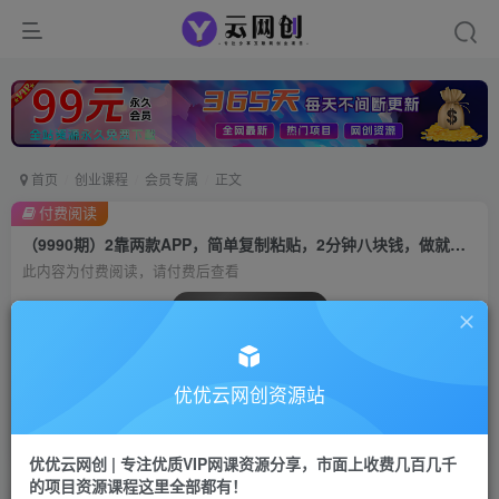
首页
创业课程
会员专属
正文
付费阅读
（9990期）2靠两款APP，简单复制粘贴，2分钟八块钱，做就有收入，红利项目无限做
此内容为付费阅读，请付费后查看
会员专属资源
免费
会员
优优云网创资源站
您暂无购买权限，请先开通会员
开通会员
优优云网创 | 专注优质VIP网课资源分享，市面上收费几百几千
的项目资源课程这里全部都有！