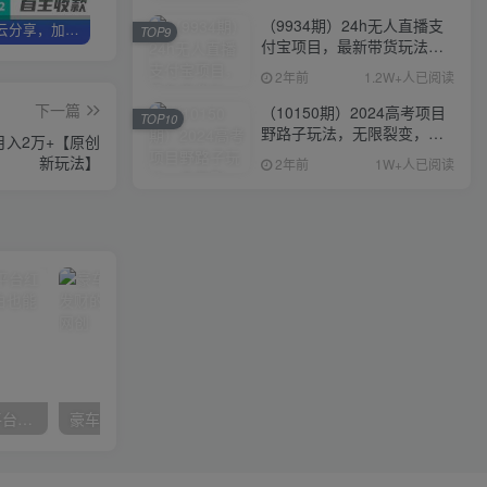
（9934期）24h无人直播支
加盟优优云分享，加盟搭建同款知识付费资源网站，实现长期稳定被动收入~
卖项目3年变现200W+ 学员好评如潮，长期稳定变现，可以一直干到老！
优优云分享【VIP会员专属交流群】
TOP9
付宝项目，最新带货玩法，
纯躺赚实测日入500+
2年前
1.2W+人已阅读
下一篇
（10150期）2024高考项目
TOP10
野路子玩法，无限裂变，最
入2万+【原创
高一天1W＋！
新玩法】
2年前
1W+人已阅读
新技术用软件无脑搬运，平台红利多重收益，月赚万元，小白也能轻松上手
豪车配音，一个惊掉下巴，闷声发财的小生意，日赚15万!!!