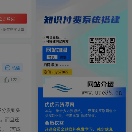
立即购买
可保存购买订单
私信
122
章分发到头
益。而且还
号。（可成