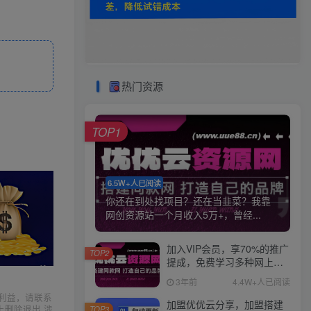
热门资源
TOP1
6.5W+人已阅读
你还在到处找项目？还在当韭菜？我靠
网创资源站一个月收入5万+，曾经...
加入VIP会员，享70%的推广
TOP2
提成，免费学习多种网上创
业课程，菜鸟秒变大神！
3年前
4.4W+人已阅读
利益，请联系
加盟优优云分享，加盟搭建
上删除退出 涉
TOP3