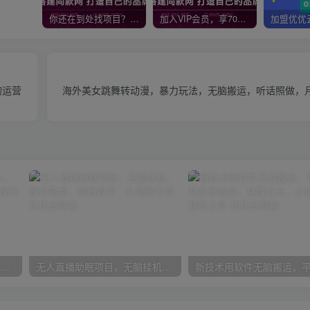
你还在到处找项目？还在当韭菜？我靠网创资源站一个月收入5万+，曾经我也是个失败者。
加入VIP会员，享70%的推广提成，免费学习多种网上创业课程，菜鸟秒变大神！
的运营
海外美女跳舞转动漫，暴力玩法，无脑搬运，听话照做，月
无脑全自动挂机，单窗口18+，可挂100+窗口，手机电脑均可操作
无人直播助眠项目，无脑挂机，操作简单，解放双手，礼物刷不停