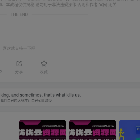
6、本教程仅供揭秘 请勿用于非法违规操作 否则和作者 官网 无关
THE END
喜欢就支持一下吧
2
分享
收藏
nking, and sometimes, that's what kills us.
是我们自己想太多才让自己如此难受