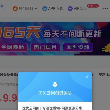
EW
免费下载
热门项目
APP下载
VIP会员
日头条最新玩法全网首发，无脑复制粘贴 每天2小时月入5000+，非常
内容为付费阅读，请付费后查看
9.9
优优云网创资源站
99
币
云币
优优云网创 | 专注优质VIP网课资源分享，