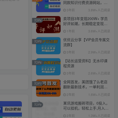
同款知识付费资源网站，实
现长期稳定被动收入~
3年前
3.8W+人已阅读
卖项目3年变现200W+ 学员
TOP4
好评如潮，长期稳定变现，
可以一直干到老！
1年前
3.6W+人已阅读
优优云分享【VIP会员专属交
TOP5
流群】
3年前
2.9W+人已阅读
【站长运营资料】无水印课
TOP6
程资源
3年前
2.6W+人已阅读
全网首发，美团饿了么老店
TOP7
翻新最新技术，一单利润
300-600
2年前
1.6W+人已阅读
某讯游戏搬砖项目，0投入，
TOP8
可以挂机，轻松上手,月入
3000+上不封顶
2年前
1.3W+人已阅读