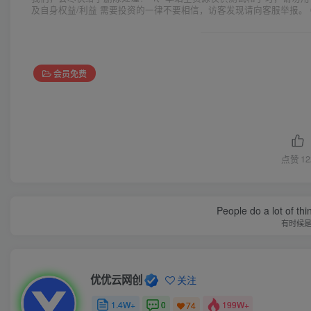
及自身权益/利益 需要投资的一律不要相信，访客发现请向客服举报。 
会员免费
点赞
12
People do a lot of thi
有时候
优优云网创
关注
1.4W+
0
199W+
74