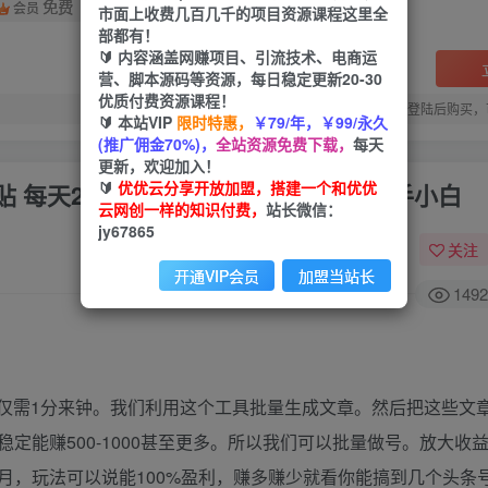
免费
会员
市面上收费几百几千的项目资源课程这里全
部都有！
🔰 内容涵盖网赚项目、引流技术、电商运
营、脚本源码等资源，每日稳定更新20-30
优质付费资源课程！
您当前未登录！建议登陆后购买，
🔰 本站VIP
限时特惠，
￥79/年，￥99/永久
(推广佣金70%)，
全站资源免费下载，
每天
更新，欢迎加入！
🔰
优优云分享开放加盟，搭建一个和优优
 每天2小时月入5000+，非常适合新手小白
云网创一样的知识付费，
站长微信：
jy67865
关注
开通VIP会员
加盟当站长
1492
章仅需1分来钟。我们利用这个工具批量生成文章。然后把这些文
定能赚500-1000甚至更多。所以我们可以批量做号。放大收
月，玩法可以说能100%盈利，赚多赚少就看你能搞到几个头条