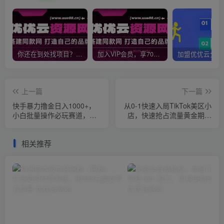
你还在到处找项目？还在当韭菜？我靠网创资源站一个月收入5万+，曾经我也是个失败者。
加入VIP会员，享70%的推广提成，免费学习多种网上创业课程，菜鸟秒变大神！
上一篇
下一篇
快手暴力撸金日入1000+，
从0-1快速入局TikTok美区小
小白批量操作必玩赛道，从0
店，快速抢占流量黄金期，
到1赚收益教程！
日出千单（9节课）
相关推荐