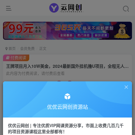
首页
会员免费
正文
付费阅读
王牌项目月入10W美金，2024最新国外挂机撸U项目，全程无人值守，可批量放大！
此内容为付费阅读，请付费后查看
9.9
99
云币
云币
免费
会员
优优云网创资源站
立即购买
您当前未登录！建议登陆后购买，可保存购买订单
优优云网创 | 专注优质VIP网课资源分享，市面上收费几百几千
的项目资源课程这里全部都有！