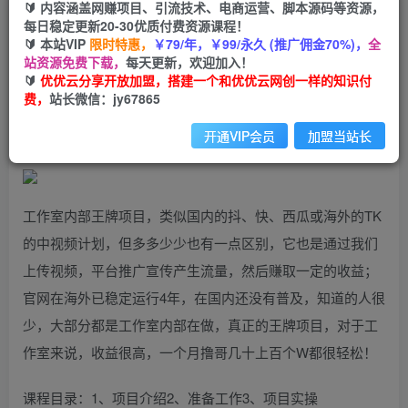
🔰 内容涵盖网赚项目、引流技术、电商运营、脚本源码等资源，
王牌项目月入10W美金，2024最新国外挂机撸U项
每日稳定更新20-30优质付费资源课程！
目，全程无人值守，可批量放大！
🔰 本站VIP
限时特惠，
￥79/年，￥99/永久 (推广佣金70%)，
全
站资源免费下载，
每天更新，欢迎加入！
🔰
优优云分享开放加盟，搭建一个和优优云网创一样的知识付
优优云网创
私信
关注
费，
站长微信：jy67865
2年前发布
1877
96
开通VIP会员
加盟当站长
工作室内部王牌项目，类似国内的抖、快、西瓜或海外的TK
的中视频计划，但多多少少也有一点区别，它也是通过我们
上传视频，平台推广宣传产生流量，然后赚取一定的收益；
官网在海外已稳定运行4年，在国内还没有普及，知道的人很
少，大部分都是工作室内部在做，真正的王牌项目，对于工
作室来说，收益很高，一个月撸哥几十上百个W都很轻松！
课程目录：1、项目介绍2、准备工作3、项目实操