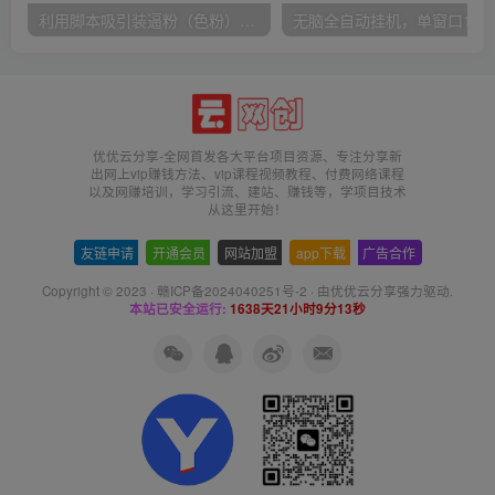
利用脚本吸引装逼粉（色粉），打造知识付费系统，附388元美女写真项目
无脑全自动挂机，单窗口
优优云分享-全网首发各大平台项目资源、专注分享新
出网上vip赚钱方法、vip课程视频教程、付费网络课程
以及网赚培训，学习引流、建站、赚钱等，学项目技术
从这里开始！
友链申请
-
开通会员
-
网站加盟
-
app下载
-
广告合作
Copyright © 2023 ·
赣ICP备2024040251号-2
· 由
优优云分享
强力驱动.
本站已安全运行:
1638天21小时9分14秒