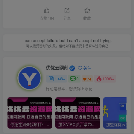
点赞
164
分享
收藏
I can accept failure but I can’t accept not trying.
可以接受暂时的失败，但绝对不能接受未曾奋斗过的自己
优优云网创
关注
1.4W+
0
199W+
74
行动是根本，想法锦上添花
你还在到处找项目？还在当韭菜？我靠网创资源站一个月收入5万+，曾经我也是个失败者。
加入VIP会员，享70%的推广提成，免费学习多种网上创业课程，菜鸟秒变大神！