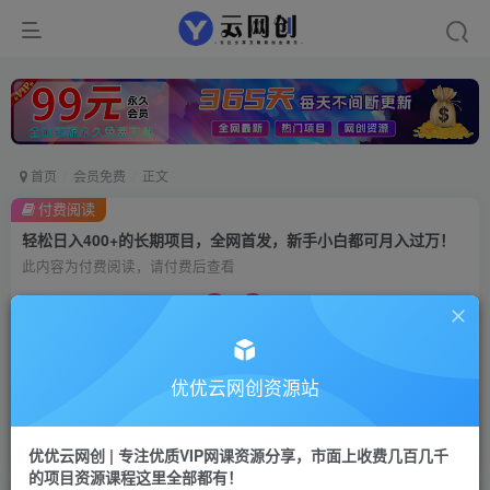
首页
会员免费
正文
付费阅读
轻松日入400+的长期项目，全网首发，新手小白都可月入过万！
此内容为付费阅读，请付费后查看
9.9
99
云币
云币
免费
会员
优优云网创资源站
立即购买
您当前未登录！建议登陆后购买，可保存购买订单
优优云网创 | 专注优质VIP网课资源分享，市面上收费几百几千
的项目资源课程这里全部都有！