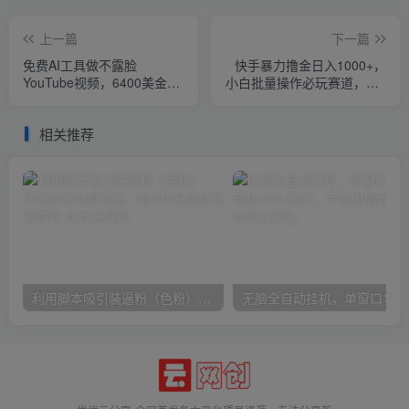
上一篇
下一篇
免费AI工具做不露脸
快手暴力撸金日入1000+，
YouTube视频，6400美金
小白批量操作必玩赛道，从0
月，无任何门槛，小白轻松
到1赚收益教程！
上手
相关推荐
利用脚本吸引装逼粉（色粉），打造知识付费系统，附388元美女写真项目
无脑全自动挂机，单窗口