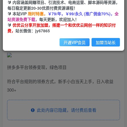
🔰 内容涵盖网赚项目、引流技术、电商运营、脚本源码等资源，
轻松日入400+的长期项目，全网首发，新手小白
每日稳定更新20-30优质付费资源课程！
都可月入过万！
🔰 本站VIP
限时特惠，
￥79/年，￥99/永久 (推广佣金70%)，
全
站资源免费下载，
每天更新，欢迎加入！
🔰
优优云分享开放加盟，搭建一个和优优云网创一样的知识付
优优云网创
私信
关注
费，
站长微信：jy67865
2年前发布
701
164
开通VIP会员
加盟当站长
拼多多平台领券变现，绿色项目
符合平台规则的领券方式，新手小白当天上手，日入收益
300+
此处内容已隐藏，请付费后查看