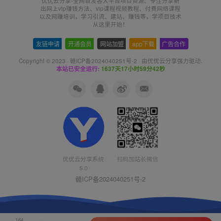
优优云分享-全网首发各大平台项目资源、专注分享新
出网上vip赚钱方法、vip课程视频教程、付费网络课程
以及网赚培训，学习引流、建站、赚钱等，学项目技术
从这里开始！
友链申请
-
开通会员
-
网站加盟
-
app下载
-
广告合作
Copyright © 2023 ·
赣ICP备2024040251号-2
· 由
优优云分享
强力驱动.
本站已安全运行:
1637天17小时59分42秒
优优云分享系统
扫码加站长微信
5.0
赣ICP备2024040251号-2
164