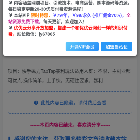
🔰 内容涵盖网赚项目、引流技术、电商运营、脚本源码等资源，
（9964期）快手磁力TapTap暴利玩法
每日稳定更新20-30优质付费资源课程！
🔰 本站VIP
限时特惠，
￥79/年，￥99/永久 (推广佣金70%)，
全
优优云网创
私信
关注
站资源免费下载，
每天更新，欢迎加入！
2年前发布
🔰
优优云分享开放加盟，搭建一个和优优云网创一样的知识付
1684
142
费，
站长微信：jy67865
开通VIP会员
加盟当站长
项目：快手磁力TapTap暴利玩法适用人群：不限，主副业都
可优点:操作简单，上手快，无硬性要求，暴利
此处内容已隐藏，请付费后查看
------本页内容已结束，喜欢请分享------
感谢您的来访，获取更多精彩文章请收藏本站。