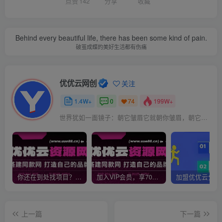
点赞
142
分享
收藏
Behind every beautiful life, there has been some kind of pain.
破茧成蝶的美好生活都有伤痛
优优云网创
关注
1.4W+
0
199W+
74
世界犹如一面镜子：朝它皱眉它就朝你皱眉，朝它微笑它也吵你微笑
你还在到处找项目？还在当韭菜？我靠网创资源站一个月收入5万+，曾经我也是个失败者。
加入VIP会员，享70%的推广提成，免费学习多种网上创业课程，菜鸟秒变大神！
上一篇
下一篇