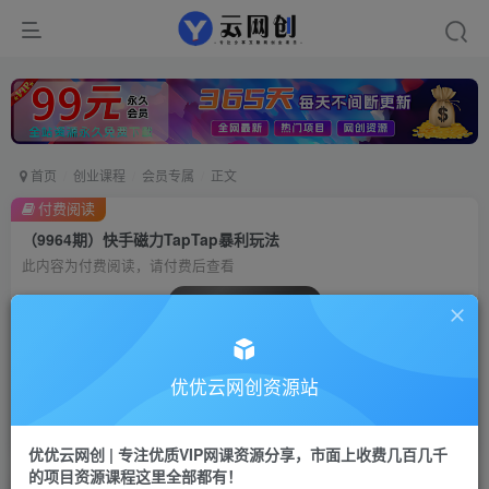
首页
创业课程
会员专属
正文
付费阅读
（9964期）快手磁力TapTap暴利玩法
此内容为付费阅读，请付费后查看
会员专属资源
免费
会员
优优云网创资源站
您暂无购买权限，请先开通会员
开通会员
优优云网创 | 专注优质VIP网课资源分享，市面上收费几百几千
的项目资源课程这里全部都有！