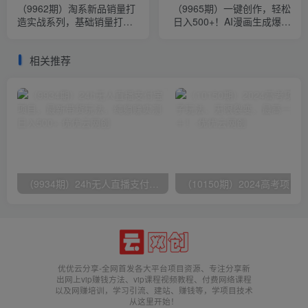
（9962期）淘系新品销量打
（9965期）一键创作，轻松
造实战系列，基础销量打造
日入500+！AI漫画生成爆款
+补单渠道分析（共8节课）
视频，3分钟1条，双重去重
可批…
相关推荐
（9934期）24h无人直播支付宝项目，最新带货玩法，纯躺赚实测日入500+
优优云分享-全网首发各大平台项目资源、专注分享新
出网上vip赚钱方法、vip课程视频教程、付费网络课程
以及网赚培训，学习引流、建站、赚钱等，学项目技术
从这里开始！