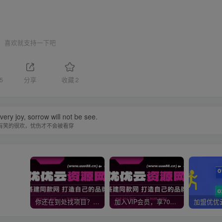
喜欢就支持一下吧
5
分享
收藏
2
 very joy, sorrow will not be see.
有笑的很欢，忧伤才不会被看穿
你还在到处找项目？还在当韭菜？我靠网创资源站一个月收入5万+，曾经我也是个失败者。
加入VIP会员，享70%的推广提成，免费学习多种网上创业课程，菜鸟秒变大神！