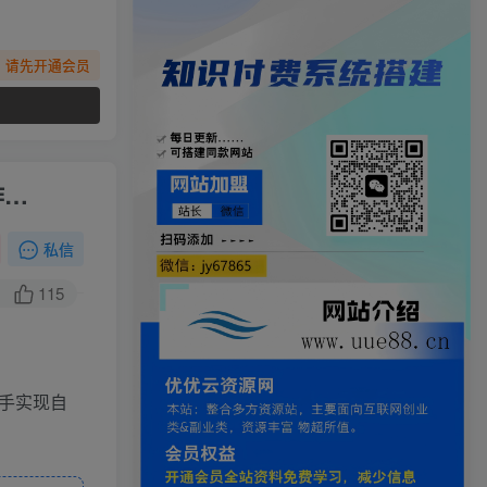
，请先开通会员
作…
私信
115
手实现自