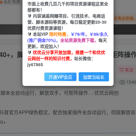
免费
会员
市面上收费几百几千的项目资源课程这里全
部都有！
🔰 内容涵盖网赚项目、引流技术、电商运
您暂无购买权限
营、脚本源码等资源，每日稳定更新20-30
优质付费资源课程！
开通会员
🔰 本站VIP
限时特惠，
￥79/年，￥99/永久
(推广佣金70%)，
全站资源免费下载，
每天
更新，欢迎加入！
🔰
优优云分享开放加盟，搭建一个和优优
天40+，脚本全自动运行，解放双手，可矩阵操
云网创一样的知识付费，
站长微信：
jy67865
关注
开通VIP会员
加盟当站长
1546
抖音官方APP绿色稳定，配合独家插件全自动运行，彻底解放双
0+