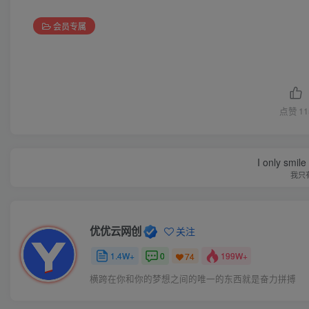
会员专属
点赞
11
I only smile
我只
优优云网创
关注
1.4W+
0
199W+
74
横跨在你和你的梦想之间的唯一的东西就是奋力拼搏