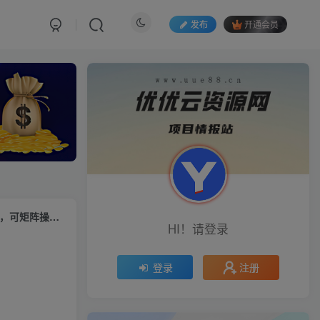
发布
开通会员
（9923期）最新挂机掘金项目，单机一天40+，脚本全自动运行，解放双手，可矩阵操作…
HI！请登录
注册
登录