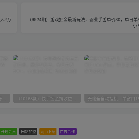
入2万
（9924期）游戏掘金最新玩法，霸业手游单价30，单日单号
小
（10150期）2024高考项目野路子玩法，无限裂变，最高一天1W＋！
（10163期）快手掘金撸收益最新技术，高收益玩法，单日变现500+，小白必备项目
开通会员
-
网站加盟
-
app下载
-
广告合作