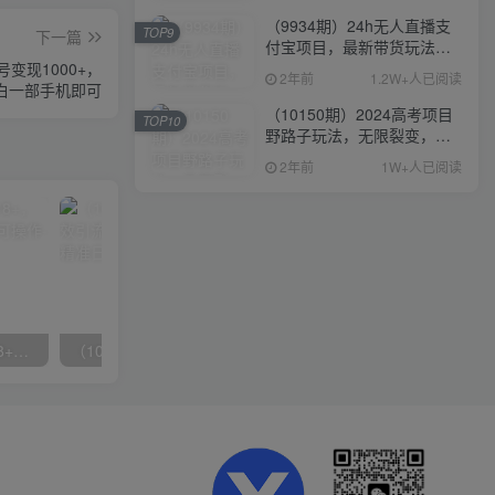
（9934期）24h无人直播支
TOP9
下一篇
付宝项目，最新带货玩法，
纯躺赚实测日入500+
变现1000+，
2年前
1.2W+人已阅读
白一部手机即可
（10150期）2024高考项目
TOP10
野路子玩法，无限裂变，最
高一天1W＋！
2年前
1W+人已阅读
无脑全自动挂机，单窗口18+，可挂100+窗口，手机电脑均可操作
（10041期）拼多多店铺最新高效引流术，轻松引流400+创业粉，精准日变现五位数！