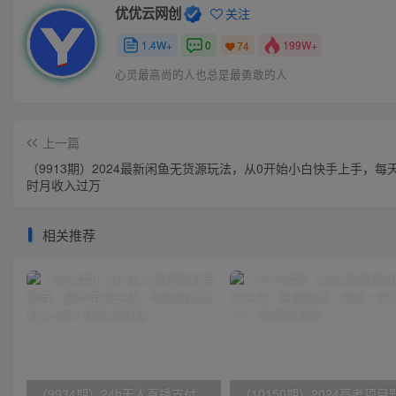
优优云网创
关注
1.4W+
0
199W+
74
心灵最高尚的人也总是最勇敢的人
上一篇
（9913期）2024最新闲鱼无货源玩法，从0开始小白快手上手，每
时月收入过万
相关推荐
（9934期）24h无人直播支付宝项目，最新带货玩法，纯躺赚实测日入500+