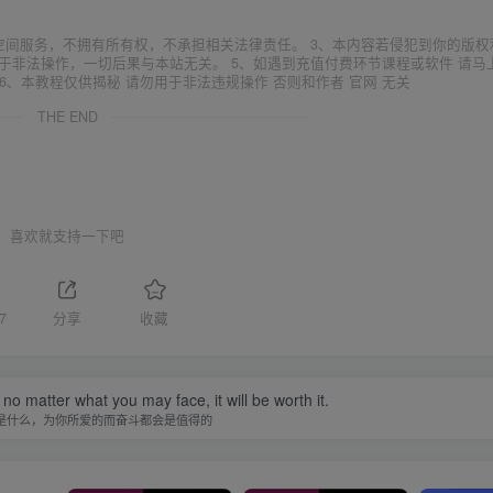
空间服务，不拥有所有权，不承担相关法律责任。 3、本内容若侵犯到你的版权
于非法操作，一切后果与本站无关。 5、如遇到充值付费环节课程或软件 请马
6、本教程仅供揭秘 请勿用于非法违规操作 否则和作者 官网 无关
THE END
喜欢就支持一下吧
7
分享
收藏
 no matter what you may face, it will be worth it.
是什么，为你所爱的而奋斗都会是值得的