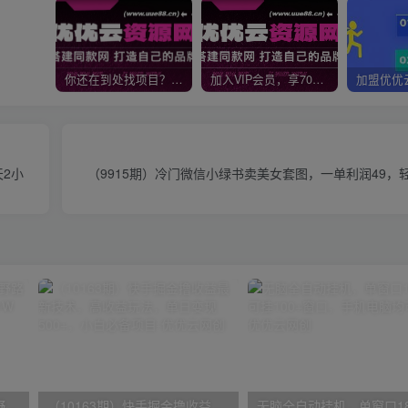
你还在到处找项目？还在当韭菜？我靠网创资源站一个月收入5万+，曾经我也是个失败者。
加入VIP会员，享70%的推广提成，免费学习多种网上创业课程，菜鸟秒变大神！
天2小
（9915期）冷门微信小绿书卖美女套图，一单利润49，轻
（10150期）2024高考项目野路子玩法，无限裂变，最高一天1W＋！
（10163期）快手掘金撸收益最新技术，高收益玩法，单日变现500+，小白必备项目