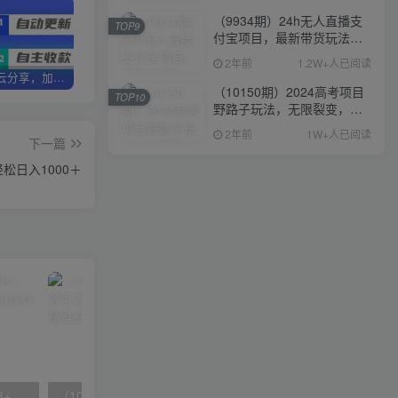
（9934期）24h无人直播支
TOP9
付宝项目，最新带货玩法，
纯躺赚实测日入500+
2年前
1.2W+人已阅读
加盟优优云分享，加盟搭建同款知识付费资源网站，实现长期稳定被动收入~
卖项目3年变现200W+ 学员好评如潮，长期稳定变现，可以一直干到老！
优优云分享【VIP会员专属交流群】
（10150期）2024高考项目
TOP10
野路子玩法，无限裂变，最
高一天1W＋！
2年前
1W+人已阅读
下一篇
松日入1000＋
无脑全自动挂机，单窗口18+，可挂100+窗口，手机电脑均可操作
（10041期）拼多多店铺最新高效引流术，轻松引流400+创业粉，精准日变现五位数！