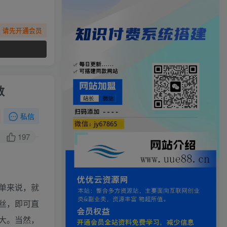
，请先开通会员
数
私信
197
单来说，就
丝，即可直
大。当然，