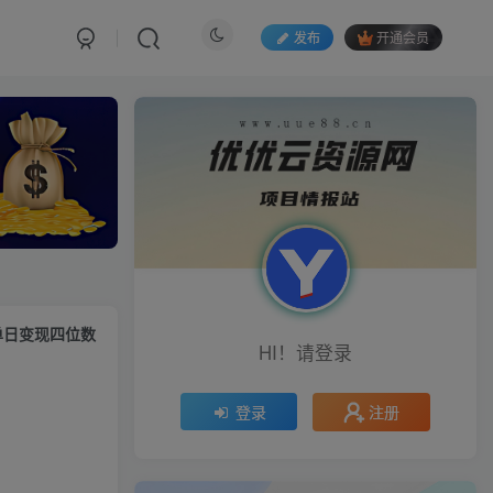
发布
开通会员
 单日变现四位数
HI！请登录
注册
登录