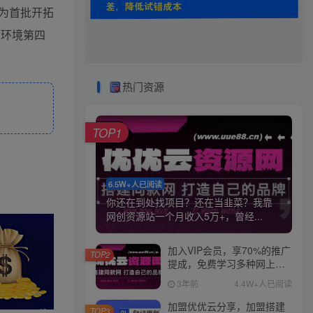
为首批开拓
网环境第四
热门资源
TOP1
6.5W+人已阅读
你还在到处找项目？还在当韭菜？我靠
网创资源站一个月收入5万+，曾经...
加入VIP会员，享70%的推广
TOP2
提成，免费学习多种网上创
业课程，菜鸟秒变大神！
3年前
4.4W+人已阅读
加盟优优云分享，加盟搭建
TOP3