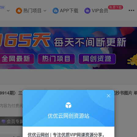
EW
免费下载
热门项目
APP下载
VIP会员
9914期）三分钟一条AI头条爆文，插件3.0 复制粘贴一键生成抄书图片
内容为付费阅读，请付费后查看
优优云网创资源站
会员专属资源
优优云网创 | 专注优质VIP网课资源分享，