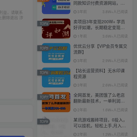
同款知识付费资源网站，实
现长期稳定被动收入~
3年前
3.8W+人已阅读
利益，请联系
上删除退出 涉
卖项目3年变现200W+ 学员
TOP4
好评如潮，长期稳定变现，
可以一直干到老！
1年前
3.6W+人已阅读
优优云分享【VIP会员专属交
TOP5
流群】
3年前
2.9W+人已阅读
【站长运营资料】无水印课
TOP6
程资源
3年前
2.6W+人已阅读
全网首发，美团饿了么老店
TOP7
翻新最新技术，一单利润
300-600
2年前
1.6W+人已阅读
某讯游戏搬砖项目，0投入，
TOP8
可以挂机，轻松上手,月入
3000+上不封顶
2年前
1.3W+人已阅读