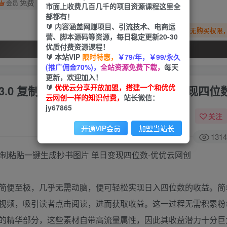
免费
会员
市面上收费几百几千的项目资源课程这里全
部都有！
🔰 内容涵盖网赚项目、引流技术、电商运
您暂无购买权限
营、脚本源码等资源，每日稳定更新20-30
优质付费资源课程！
开通会员
🔰 本站VIP
限时特惠，
￥79/年，￥99/永久
(推广佣金70%)，
全站资源免费下载，
每天
更新，欢迎加入！
🔰
优优云分享开放加盟，搭建一个和优优
3.0 复制粘贴一键生成抄书图片 单日变现四位
云网创一样的知识付费，
站长微信：
jy67865
关注
开通VIP会员
加盟当站长
1314
简便至极，几乎无需动脑，便可轻松实现日入四位数的收益。简
视频，吸引读者点击阅读，进而获取收益。这一过程无需积累粉
的精华部分，这些素材自带高流量属性，因此其收益潜力十分巨