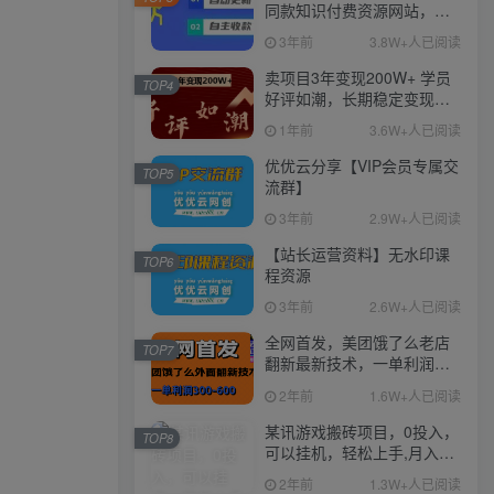
同款知识付费资源网站，实
现长期稳定被动收入~
3年前
3.8W+人已阅读
卖项目3年变现200W+ 学员
TOP4
好评如潮，长期稳定变现，
可以一直干到老！
1年前
3.6W+人已阅读
优优云分享【VIP会员专属交
TOP5
流群】
3年前
2.9W+人已阅读
【站长运营资料】无水印课
TOP6
程资源
3年前
2.6W+人已阅读
全网首发，美团饿了么老店
TOP7
翻新最新技术，一单利润
300-600
2年前
1.6W+人已阅读
某讯游戏搬砖项目，0投入，
TOP8
可以挂机，轻松上手,月入
3000+上不封顶
2年前
1.3W+人已阅读