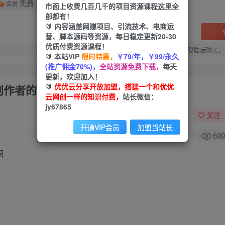
免费
会员
市面上收费几百几千的项目资源课程这里全
部都有！
🔰 内容涵盖网赚项目、引流技术、电商运
营、脚本源码等资源，每日稳定更新20-30
优质付费资源课程！
您当前未登录！建议登陆后购买，
🔰 本站VIP
限时特惠，
￥79/年，￥99/永久
(推广佣金70%)，
全站资源免费下载，
每天
更新，欢迎加入！
🔰
优优云分享开放加盟，搭建一个和优优
创作者的秘密花园
云网创一样的知识付费，
站长微信：
jy67865
关注
开通VIP会员
加盟当站长
699
园