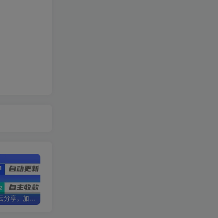
加盟优优云分享，加盟搭建同款知识付费资源网站，实现长期稳定被动收入~
卖项目3年变现200W+ 学员好评如潮，长期稳定变现，可以一直干到老！
优优云分享【VIP会员专属交流群】