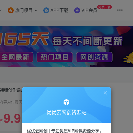
免费下载
热门项目
APP下载
VIP会员
视频创作课3.0.极致交付、深度陪伴，创作者的秘密花园
内容为付费阅读，请付费后查看
9.9
优优云网创资源站
99
币
云币
优优云网创 | 专注优质VIP网课资源分享，