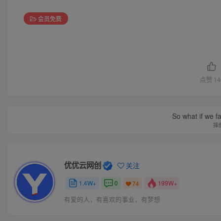
会员免费
点赞
14
So what if we fa
摔
优优云网创
关注
1.4W+
0
199W+
74
有爱的人，有喜欢的事业，有梦想