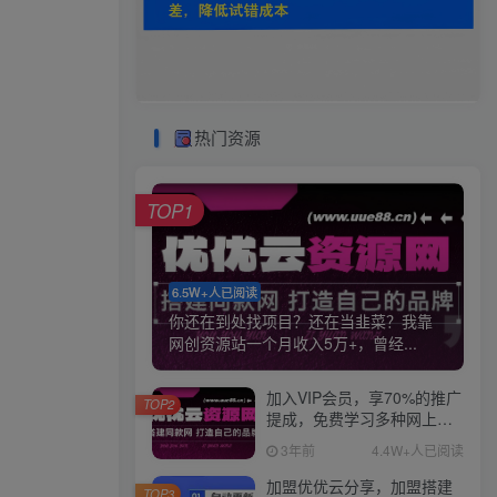
热门资源
TOP1
6.5W+人已阅读
你还在到处找项目？还在当韭菜？我靠
网创资源站一个月收入5万+，曾经...
加入VIP会员，享70%的推广
TOP2
提成，免费学习多种网上创
业课程，菜鸟秒变大神！
3年前
4.4W+人已阅读
加盟优优云分享，加盟搭建
TOP3