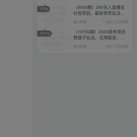
（9934期）24h无人直播支
TOP9
付宝项目，最新带货玩法，
纯躺赚实测日入500+
2年前
1.2W+人已阅读
（10150期）2024高考项目
TOP10
野路子玩法，无限裂变，最
高一天1W＋！
2年前
1W+人已阅读