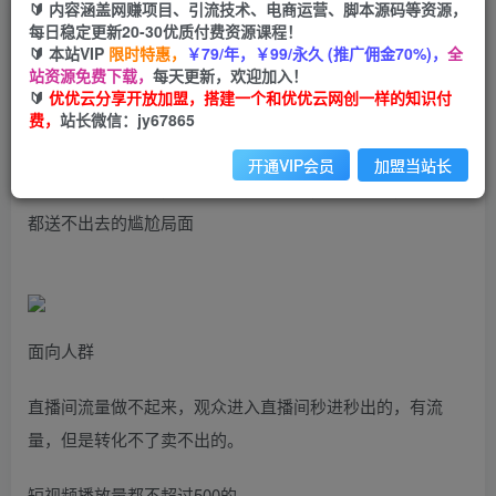
🔰 内容涵盖网赚项目、引流技术、电商运营、脚本源码等资源，
直播带货全域电商，解决直播间没流量，留不住
每日稳定更新20-30优质付费资源课程！
人，亏米送都送不出去的尴尬局面
🔰 本站VIP
限时特惠，
￥79/年，￥99/永久 (推广佣金70%)，
全
站资源免费下载，
每天更新，欢迎加入！
🔰
优优云分享开放加盟，搭建一个和优优云网创一样的知识付
优优云网创
私信
关注
费，
站长微信：jy67865
2年前发布
1848
83
开通VIP会员
加盟当站长
直播带货全域电商，解决直播间没流量，留不住人，亏米送
都送不出去的尴尬局面
面向人群
直播间流量做不起来，观众进入直播间秒进秒出的，有流
量，但是转化不了卖不出的。
短视频播放量都不超过500的。