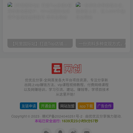
【阿里国际站】打造Top店铺&获得优质询盘客户，​95%的国际站讲师不会说的运营技巧
一份
优优云分享-全网首发各大平台项目资源、专注分享新
出网上vip赚钱方法、vip课程视频教程、付费网络课程
以及网赚培训，学习引流、建站、赚钱等，学项目技术
从这里开始！
友链申请
-
开通会员
-
网站加盟
-
app下载
-
广告合作
Copyright © 2023 ·
赣ICP备2024040251号-2
· 由
优优云分享
强力驱动.
本站已安全运行:
1639天23小时9分57秒