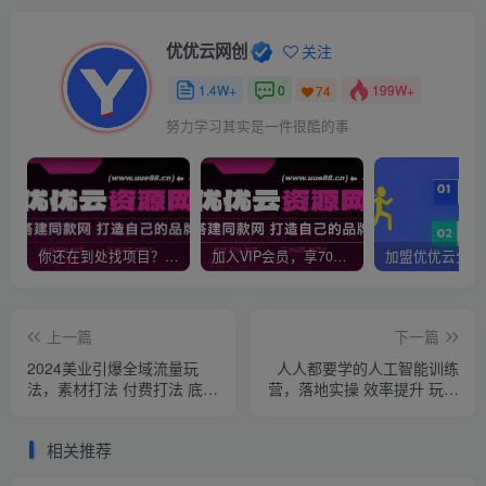
优优云网创
关注
1.4W+
0
199W+
74
努力学习其实是一件很酷的事
你还在到处找项目？还在当韭菜？我靠网创资源站一个月收入5万+，曾经我也是个失败者。
加入VIP会员，享70%的推广提成，免费学习多种网上创业课程，菜鸟秒变大神！
上一篇
下一篇
2024美业引爆全域流量玩
人人都要学的人工智能训练
法，素材打法 付费打法 底层
营，落地实操 效率提升 玩转
逻辑 私城运营等
生图
相关推荐