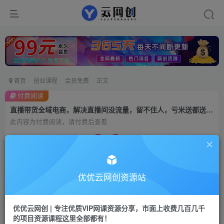
首页
创业课程
会员免费
正文
付费阅读
直播带货全域电商，解决直播间没流量，留不住人，亏米送都送不出去的尴尬局面
此内容为付费阅读，请付费后查看
9.9
99
云币
云币
免费
会员
优优云网创资源站
立即购买
您当前未登录！建议登陆后购买，可保存购买订单
优优云网创 | 专注优质VIP网课资源分享，市面上收费几百几千
的项目资源课程这里全部都有！