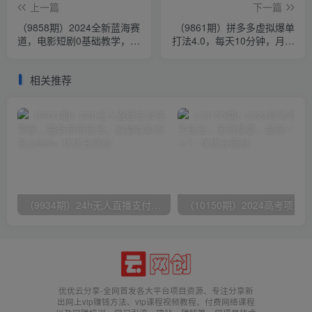
上一篇
下一篇
（9858期）2024全新蓝海赛
（9861期）拼多多虚拟爆单
道，电影短剧0基础教学，小
打法4.0，每天10分钟，月产
白无脑上手，实现财务自由
5000+，从0到1赚收益教程
相关推荐
（9934期）24h无人直播支付宝项目，最新带货玩法，纯躺赚实测日入500+
优优云分享-全网首发各大平台项目资源、专注分享新
出网上vip赚钱方法、vip课程视频教程、付费网络课程