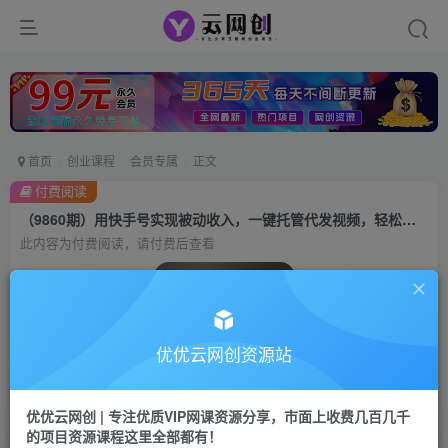
首页
创业课程
会员专属
正文
付费阅读
（9860期）用快手号实现被动收入，一键托管代发视频，轻松推广日入3000+
此内容为付费阅读，请付费后查看
会员专属资源
免费
会员
优优云网创资源站
您暂无购买权限，请先开通会员
开通会员
优优云网创 | 专注优质VIP网课资源分享，市面上收费几百几千
的项目资源课程这里全部都有！