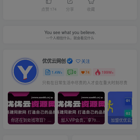
点赞
174
分享
收藏
You see what you believe.
一个人相信什么，就会看见什么
优优云网创
关注
1.4W+
0
199W+
74
只有在日常生活中尽责的人才会在重大时刻尽责
你还在到处找项目？还在当韭菜？我靠网创资源站一个月收入5万+，曾经我也是个失败者。
加入VIP会员，享70%的推广提成，免费学习多种网上创业课程，菜鸟秒变大神！