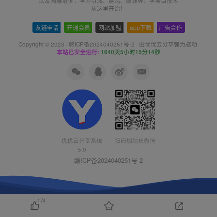
以及网赚培训，学习引流、建站、赚钱等，学项目技术
从这里开始！
友链申请
-
开通会员
-
网站加盟
-
app下载
-
广告合作
Copyright © 2023 ·
赣ICP备2024040251号-2
· 由
优优云分享
强力驱动.
本站已安全运行:
1640天5小时15分14秒
优优云分享系统
扫码加站长微信
5.0
赣ICP备2024040251号-2
174