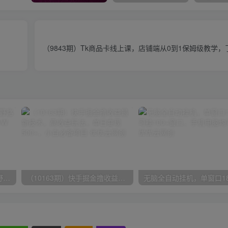
（9843期）Tk商品卡线上课，店铺端从0到1保姆级教学
（10150期）2024高考项目野路子玩法，无限裂变，最高一天1W＋！
（10163期）快手掘金撸收益最新技术，高收益玩法，单日变现500+，小白必备项目