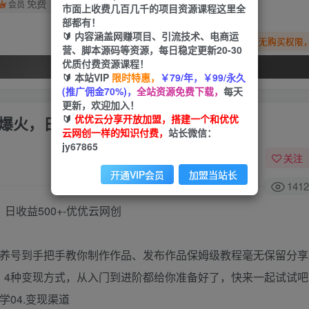
免费
会员
市面上收费几百几千的项目资源课程这里全
部都有！
🔰 内容涵盖网赚项目、引流技术、电商运
您暂无购买权限
营、脚本源码等资源，每日稳定更新20-30
优质付费资源课程！
开通会员
🔰 本站VIP
限时特惠，
￥79/年，￥99/永久
(推广佣金70%)，
全站资源免费下载，
每天
更新，欢迎加入！
🔰
优优云分享开放加盟，搭建一个和优优
爆火，日收益500+
云网创一样的知识付费，
站长微信：
jy67865
关注
开通VIP会员
加盟当站长
1412
。从养号到手把手教你制作作品、发布作品保姆级教程毫无保留分
。4种变现方式，从入门到进阶都给你准备好了，快来一起试试吧
学04.变现渠道