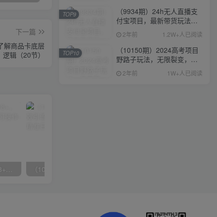
（9934期）24h无人直播支
TOP9
付宝项目，最新带货玩法，
纯躺赚实测日入500+
下一篇
2年前
1.2W+人已阅读
，了解商品卡底层
（10150期）2024高考项目
TOP10
逻辑（20节）
野路子玩法，无限裂变，最
高一天1W＋！
2年前
1W+人已阅读
无脑全自动挂机，单窗口18+，可挂100+窗口，手机电脑均可操作
（10041期）拼多多店铺最新高效引流术，轻松引流400+创业粉，精准日变现五位数！