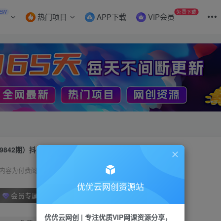
EW
免费下载
热门项目
APP下载
VIP会员
9842期）抖音壁纸号新玩法，作品篇篇爆火，日收益500+
内容为付费阅读，请付费后查看
优优云网创资源站
会员专属资源
优优云网创 | 专注优质VIP网课资源分享，