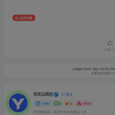
会员专属
点赞
11
Judge each day not by the
不要问自己收获了
优优云网创
关注
1.4W+
0
199W+
74
把活着的每一天看作生命的最后一天