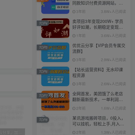
同款知识付费资源网站，实
现长期稳定被动收入~
3年前
3.8W+人已阅读
卖项目3年变现200W+ 学员
TOP4
好评如潮，长期稳定变现，
可以一直干到老！
1年前
3.6W+人已阅读
优优云分享【VIP会员专属交
TOP5
流群】
3年前
2.9W+人已阅读
【站长运营资料】无水印课
TOP6
程资源
3年前
2.6W+人已阅读
全网首发，美团饿了么老店
TOP7
翻新最新技术，一单利润
300-600
2年前
1.6W+人已阅读
某讯游戏搬砖项目，0投入，
TOP8
可以挂机，轻松上手,月入
3000+上不封顶
2年前
1.3W+人已阅读
加盟优优云分享，加盟搭建同款知识付费资源网站，实现长期稳定被动收入~
卖项目3年变现200W+ 学员好评如潮，长期稳定变现，可以一直干到老！
优优云分享【VIP会员专属交流群】