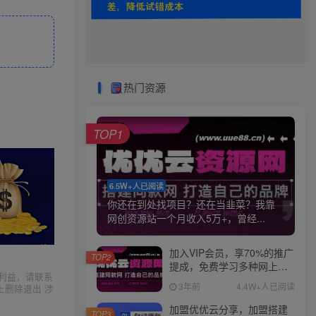
热门资源
TOP1
6.5W+人已阅读
你还在到处找项目？还在当韭菜？我靠
网创资源站一个月收入5万+，曾经...
加入VIP会员，享70%的推广
TOP2
提成，免费学习多种网上创
利益，请联系
业课程，菜鸟秒变大神！
3年前
4.4W+人已阅读
上删除退出 涉
加盟优优云分享，加盟搭建
TOP3