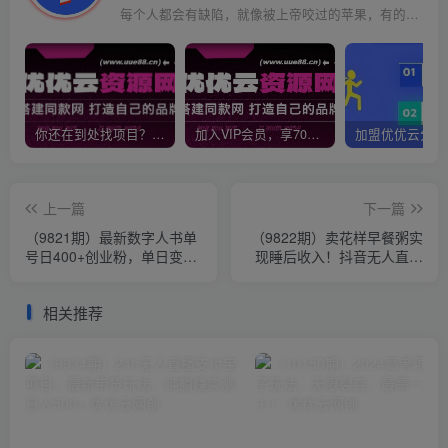
每个人都会有缺陷，就像被上帝咬过的苹果，有的人缺陷比较大，正是因为上帝特别喜欢他的芬芳
你还在到处找项目？还在当韭菜？我靠网创资源站一个月收入5万+，曾经我也是个失败者。
加入VIP会员，享70%的推广提成，免费学习多种网上创业课程，菜鸟秒变大神！
上一篇
下一篇
（9821期）最新数字人书单
（9822期）卖花样早餐粥实
号日400+创业粉，单日变现
现睡后收入！抖音无人直播
五位数，市面卖5980附软件
新赛道，轻松日赚4000+
和详…
相关推荐