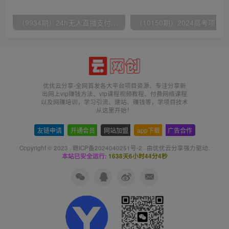
（9934期）24h无人直播支付宝项目，最新带货玩法，纯躺赚实测日入500+
优优云分享-全网首发各大平台项目资源、专注分享新
出网上vip赚钱方法、vip课程视频教程、付费网络课程
以及网赚培训，学习引流、建站、赚钱等，学项目技术
从这里开始！
友链申请
-
开通会员
-
网站加盟
-
app下载
-
广告合作
Copyright © 2023 ·
赣ICP备2024040251号-2
· 由
优优云分享
强力驱动.
本站已安全运行:
1638天6小时44分5秒