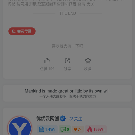
揭秘 请勿用于非法违规操作 否则和作者 官网 无关
THE END
会员专属
喜欢就支持一下吧
点赞
196
分享
收藏
Mankind is made great or little by its own will.
一个人伟大或渺小，取决于他的意志力
优优云网创
关注
1.4W+
0
199W+
74