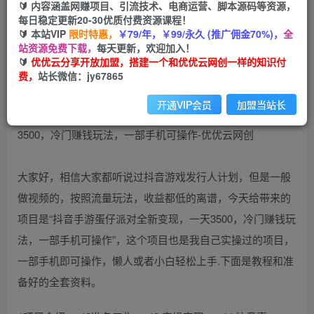
🔰 内容涵盖网赚项目、引流技术、电商运营、脚本源码等资源，
（9823期）抖音手游蛋仔派对全新变现，一天
每日稳定更新20-30优质付费资源课程！
3500，冷门赚钱玩法，一部手机可操作
🔰 本站VIP
限时特惠，
￥79/年，￥99/永久 (推广佣金70%)，
全
站资源免费下载，
每天更新，欢迎加入！
优优云网创
🔰
优优云分享开放加盟，搭建一个和优优云网创一样的知识付
私信
关注
2年前更新
费，
站长微信：jy67865
963
196
开通VIP会员
加盟当站长
大家好，相信大家都听说过抖音游戏发行人计划，但是一般
做视频的，按照流量玩法，收益都低的离谱，今天给带来的
项目是“抖音手游蛋仔派对全新变现，一天3500，冷门赚钱玩
法，一部手机可操作”，这个项目也是我自己实操过的项目，
一部手机即可操作，懒人或者小白轻松上手.下面是教程和准
备好的全套资料。