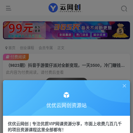
首页
创业课程
会员专属
正文
付费阅读
（9823期）抖音手游蛋仔派对全新变现，一天3500，冷门赚钱玩法，一部手机可操作
此内容为付费阅读，请付费后查看
会员专属资源
免费
会员
优优云网创资源站
您暂无购买权限，请先开通会员
开通会员
优优云网创 | 专注优质VIP网课资源分享，市面上收费几百几千
的项目资源课程这里全部都有！