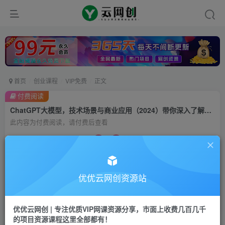
首页
创业课程
VIP免费
正文
付费阅读
ChatGPT大模型，技术场景与商业应用（2024）带你深入了解国内外大模型生态
此内容为付费阅读，请付费后查看
9.9
99
云币
云币
免费
会员
优优云网创资源站
立即购买
您当前未登录！建议登陆后购买，可保存购买订单
优优云网创 | 专注优质VIP网课资源分享，市面上收费几百几千
的项目资源课程这里全部都有！