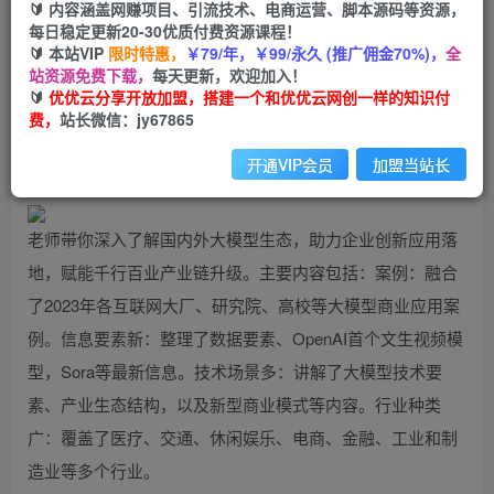
🔰 内容涵盖网赚项目、引流技术、电商运营、脚本源码等资源，
ChatGPT大模型，技术场景与商业应用（2024）
每日稳定更新20-30优质付费资源课程！
带你深入了解国内外大模型生态
🔰 本站VIP
限时特惠，
￥79/年，￥99/永久 (推广佣金70%)，
全
站资源免费下载，
每天更新，欢迎加入！
🔰
优优云分享开放加盟，搭建一个和优优云网创一样的知识付
优优云网创
私信
关注
费，
站长微信：jy67865
2年前更新
1303
43
开通VIP会员
加盟当站长
老师带你深入了解国内外大模型生态，助力企业创新应用落
地，赋能千行百业产业链升级。主要内容包括：案例：融合
了2023年各互联网大厂、研究院、高校等大模型商业应用案
例。信息要素新：整理了数据要素、OpenAI首个文生视频模
型，Sora等最新信息。技术场景多：讲解了大模型技术要
素、产业生态结构，以及新型商业模式等内容。行业种类
广：覆盖了医疗、交通、休闲娱乐、电商、金融、工业和制
造业等多个行业。