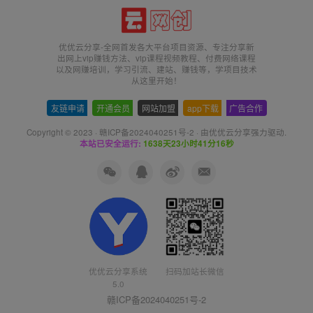
优优云分享-全网首发各大平台项目资源、专注分享新
出网上vip赚钱方法、vip课程视频教程、付费网络课程
以及网赚培训，学习引流、建站、赚钱等，学项目技术
从这里开始！
友链申请
-
开通会员
-
网站加盟
-
app下载
-
广告合作
Copyright © 2023 ·
赣ICP备2024040251号-2
· 由
优优云分享
强力驱动.
本站已安全运行:
1638天23小时41分17秒
优优云分享系统
扫码加站长微信
5.0
赣ICP备2024040251号-2