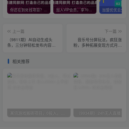
你还在到处找项目？还在当韭菜？我靠网创资源站一个月收入5万+，曾经我也是个失败者。
加入VIP会员，享70%的推广提成，免费学习多种网上创业课程，菜鸟秒变大神！
上一篇
下一篇
（9811期）AI自动生成头
音乐号分屏玩法，疯狂涨
条，三分钟轻松发布内容，
粉，多种拓展变现方式月收
复制粘贴即可， 保守月入2
入过万【视频教程】
万+
相关推荐
某讯游戏搬砖项目，0投入，可以挂机，轻松上手,月入3000+上不封顶
（9