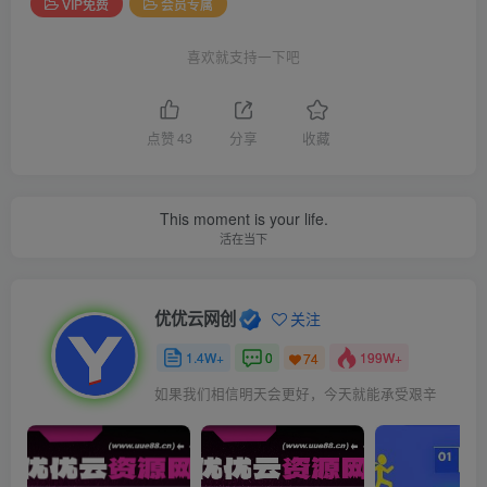
VIP免费
会员专属
喜欢就支持一下吧
点赞
43
分享
收藏
This moment is your life.
活在当下
优优云网创
关注
1.4W+
0
199W+
74
如果我们相信明天会更好，今天就能承受艰辛